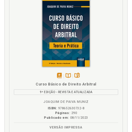
disponível
Disponível
páginas
Curso Básico de Direito Arbitral
em
na
9ª EDIÇÃO - REVISTA E ATUALIZADA
eBook
B.V.
JOAQUIM DE PAIVA MUNIZ
ISBN:
978652630732-8
Páginas:
290
Publicado em:
08/11/2023
VERSÃO IMPRESSA