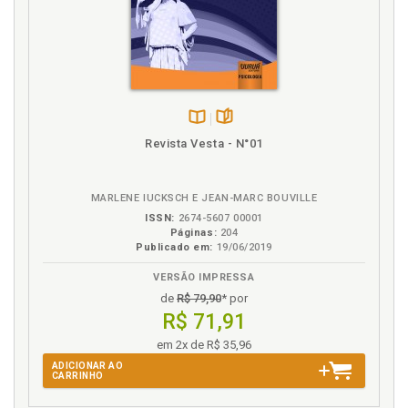
Disponível
páginas
Revista Vesta - N°01
na
B.V.
MARLENE IUCKSCH E JEAN-MARC BOUVILLE
ISSN:
2674-5607 00001
Páginas:
204
Publicado em:
19/06/2019
VERSÃO IMPRESSA
de
R$ 79,90
* por
R$ 71,91
em 2x de R$ 35,96
ADICIONAR AO
CARRINHO