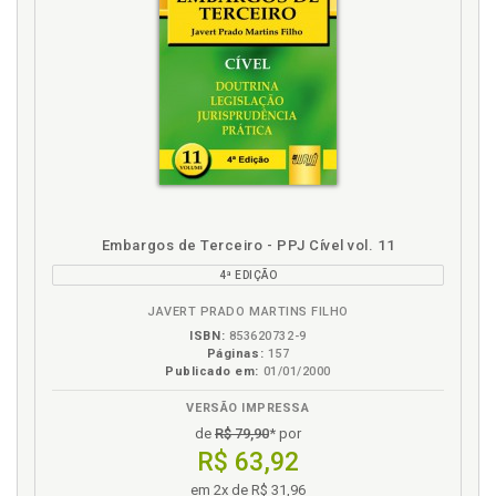
Embargos de Terceiro - PPJ Cível vol. 11
4ª EDIÇÃO
JAVERT PRADO MARTINS FILHO
ISBN:
853620732-9
Páginas:
157
Publicado em:
01/01/2000
VERSÃO IMPRESSA
de
R$ 79,90
* por
R$ 63,92
em 2x de R$ 31,96