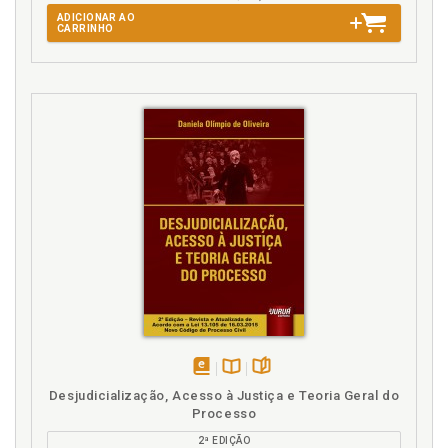
ADICIONAR AO
CARRINHO
disponível
Disponível
páginas
Desjudicialização, Acesso à Justiça e Teoria Geral do
em
na
Processo
eBook
B.V.
2ª EDIÇÃO