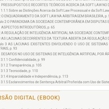
1 PRESSUPOSTOS E RECORTES TEÓRICOS ACERCA DA SOFT LAW NO DIR
1.1.1 Sobre as Distinções Acerca da Soft Law Processual e da Soft Law
2 O ENQUADRAMENTO DA SOFT LAW NA ARBITRAGEM BRASILEIRA, p. 
tulo 2 O PARADIGMA DA SOCIEDADE CONTEMPORÂNEA EM DISPUTAS E
1 ASPECTOS INTRODUTÓRIOS, p. 65
2 A REGULAÇÃO DE INTELIGÊNCIA ARTIFICIAL NA SOCIEDADE CONTEMP
3 AS LACUNAS DECORRENTES DA TEXTURA ABERTA DA REGULAÇÃO DA I
tulo 3 AS LACUNAS EXISTENTES ENVOLVENDO O USO DE SISTEMAS 
RAIS, p. 93
1 DESAFIOS NO USO DE SISTEMAS DE INTELIGÊNCIA ARTIFICIAL POR ÁR
3.1.1 Confidencialidade, p. 99
3.1.2 Transparência, p. 105
3.1.3 Tecnicidade, p. 110
3.1.4 Imparcialidade e Independência, p. 113
3.1.5 Esclarecimentos de Sentença Arbitral Proferida com Uso de Sistema
2 DESAFIOS NO USO DE SISTEMAS DE INTELIGÊNCIA ARTIFICIAL PELAS 
3.2.1 O Fenômeno do Repeat Player e as Vantagens Competitivas no Us
RSÃO DIGITAL (EBOOK)
3.2.2 O Risco de ´Overreliance´ em Sistemas de Inteligência Artificial pe
3.2.3 O Risco na Utilização de Sistemas de IA em Sede de Produção de 