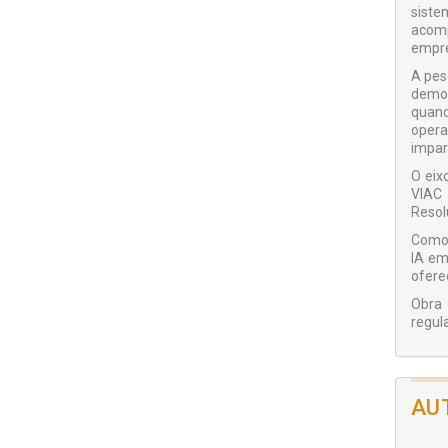
siste
acomp
empre
A pes
demon
quand
opera
impar
O eix
VIAC 
Resol
Como 
IA em
ofere
Obra 
regula
AU