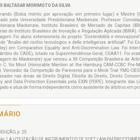
S BALTASAR MORIMOTO DA SILVA
rando (Bolsa mérito por aprovação em primeiro lugar) e Mestre 
ado pela Universidade Presbiteriana Mackenzie. Professor Convid
iteriana Mackenzie, Instituto Brasileiro de Mercado de Capitais (
rias do Instituto Brasileiro de Inovação e Regulação Aplicada (IBIRA
ragem. Foi aluno extensionista do projeto “Sostenibilità e innovazion
e “Analisi del rischio tecnologico e delle intelligenze artificiali”. Foi 
ley) em Comparative Equality and Anti-Discrimination Law. Foi Int
câmbio do CADE), lotado na Superintendência-Geral, CGAA11. Foi or
ragem do Mackenzie) que venceu a XII Competição Brasileira de A
m C. Vis Moot (Honorable Mention at the Hamburg CAM-CCBC Pre-M
l). Vencedor da Competição de Pareceres para o Mock Trial YMG-CIESP
isador nas áreas de Direito Digital, Filosfia do Direito, Direito Conco
cy and Data Protection Essentials pela EXIN (PDPE). Integrante das 
ado e atua de forma independente como assistente de árbitros em pro
MÁRIO
DUÇÃO, p. 25
ulo 1 A UTILIZAÇÃO DE INSTRUMENTOS DE SOFT LAW EM PROCEDIMEN