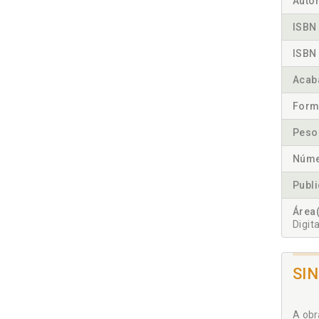
Autor
ISBN 
ISBN 
Acab
Form
Peso
Núme
Publ
Área(
Digita
SI
A obr