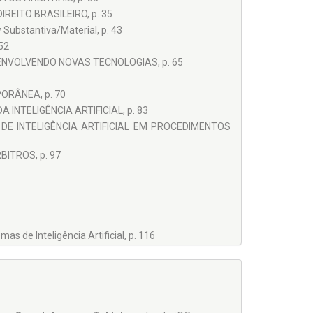
EITO BRASILEIRO, p. 35
 Substantiva/Material, p. 43
52
NVOLVENDO NOVAS TECNOLOGIAS, p. 65
ORÂNEA, p. 70
NTELIGÊNCIA ARTIFICIAL, p. 83
DE INTELIGÊNCIA ARTIFICIAL EM PROCEDIMENTOS
BITROS, p. 97
s de Inteligência Artificial, p. 116
PARTES, p. 121
o de Sistemas de IA pelas Partes, p. 123
las Partes, p. 127
Provas, p. 129