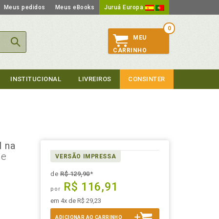
Meus pedidos
Meus eBooks
Juruá Europa
0
MEU
CARRINHO
INSTITUCIONAL
LIVREIROS
CONSINTER
l na
de
VERSÃO IMPRESSA
de
R$ 129,90
*
R$ 116,91
por
em 4x de R$ 29,23
ADICIONAR AO CARRINHO