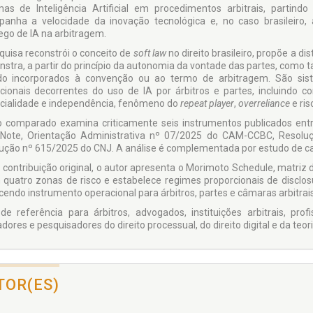
mas de Inteligência Artificial em procedimentos arbitrais, partin
anha a velocidade da inovação tecnológica e, no caso brasileiro,
go de IA na arbitragem.
quisa reconstrói o conceito de
soft law
no direito brasileiro, propõe a d
stra, a partir do princípio da autonomia da vontade das partes, como t
o incorporados à convenção ou ao termo de arbitragem. São sist
cionais decorrentes do uso de IA por árbitros e partes, incluindo co
cialidade e independência, fenômeno do
repeat player
,
overreliance
e ri
o comparado examina criticamente seis instrumentos publicados entr
Note, Orientação Administrativa nº 07/2025 do CAM-CCBC, Resol
ução nº 615/2025 do CNJ. A análise é complementada por estudo de ca
contribuição original, o autor apresenta o Morimoto Schedule, matriz 
 quatro zonas de risco e estabelece regimes proporcionais de disclo
cendo instrumento operacional para árbitros, partes e câmaras arbitrais
de referência para árbitros, advogados, instituições arbitrais, pro
dores e pesquisadores do direito processual, do direito digital e da teor
TOR(ES)