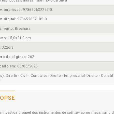
(es):
Lucas Baltasar Morimoto da Silva
v. impressa:
978652632259-8
v. digital:
978652632185-0
amento:
Brochura
ato:
15,0x21,0 cm
:
322grs.
ro de páginas:
262
icado em:
05/06/2026
s):
Direito - Civil - Contratos; Direito - Empresarial; Direito - Constit
l
NOPSE
a investiga o papel dos instrumentos de
soft law
como mecanismo de 