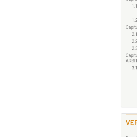
1.
1.
Capí
2.
2.
2.
Capí
ARBIT
3.
3.
VE