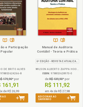
87
SE OF ARTIFICIAL INTELLIGENCE IN ARBITRATION
e Responsabilidade, p. 194
BITRAGEM E MEDIAÇÃO DA CÂMARA DE COMÉRCIO
Disponível
páginas
Disponível
páginas
ção e Participação
Manual de Auditoria
na
na
Popular
Contábil - Teoria e Prática
B.V.
B.V.
6ª EDIÇÃO - REVISTA E ATUALIZADA
O DE BRITO ALVES
WILSON ALBERTO ZAPPA HOOG E EVERSON LUIZ BREDA CARLIN
M E MEDIAÇÃO DA AMCHAM, p. 200
978853624266-8
ISBN:
978853628970-0
R$ 179,90
* por
de
R$ 139,90
* por
 161,91
R$ 111,92
L DE JUSTIÇA, p. 204
6x de R$ 26,99
em 4x de R$ 27,98
206
R AO
ADICIONAR AO
 213
O
CARRINHO