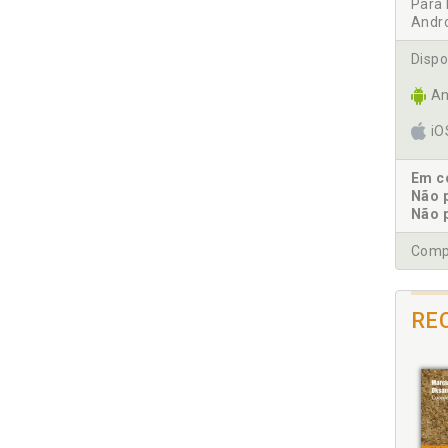
Capí
Para 
SISTE
Andr
4.
Dispo
AR
An
i
Em co
4.
Não 
Não 
Compr
RE