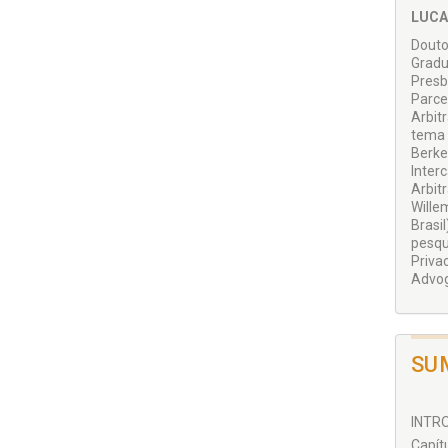
LUCA
Douto
Gradu
Presb
Parce
Arbit
tema d
Berke
Inter
Arbit
Wille
Brasi
pesqu
Priva
Advog
SU
INTRO
Capít