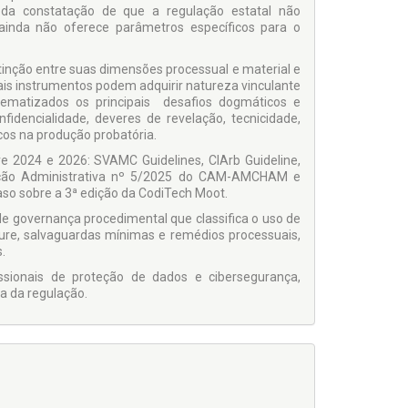
do da constatação de que a regulação estatal não
 ainda não oferece parâmetros específicos para o
istinção entre suas dimensões processual e material e
ais instrumentos podem adquirir natureza vinculante
ematizados os principais desafios dogmáticos e
nfidencialidade, deveres de revelação, tecnicidade,
scos na produção probatória.
e 2024 e 2026: SVAMC Guidelines, CIArb Guideline,
ução Administrativa nº 5/2025 do CAM-AMCHAM e
so sobre a 3ª edição da CodiTech Moot.
de governança procedimental que classifica o uso de
sure, salvaguardas mínimas e remédios processuais,
.
fissionais de proteção de dados e cibersegurança,
ia da regulação.