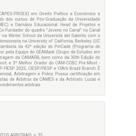
(CAPES-PROEX) em Direito Político e Econômico e
ado dos cursos de Pós-Graduação da Universidade
IBMEC) e Damásio Educacional. Head de Projetos e
). Co-Fundador do quadro “Jovens no Canal” no Canal
e” na Winter School da Università del Salento com o
Extensionista na University of California, Berkeley (UC
ercambista da 42ª edição do PinCade (Programa de
ador pela Equipe do GEAMack (Grupo de Estudos em
rbitragem da CAMARB, bem como da 30th Edição do
oot; e 3º Melhor Orador do CAM-CCBC Pre-Moot -
-FIESP 2025, CIESP/FIESP e CIArb Brazil Branch. É
rrencial, Arbitragem e Policy. Possui certificação em
Listas de Árbitros da CAMES e da Arbtrato. Lucas é
cedimentos arbitrais.
TOS ARBITRAIS, p. 35