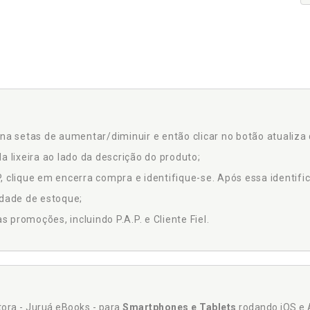
na setas de aumentar/diminuir e então clicar no botão atualiza 
a lixeira ao lado da descrição do produto;
 clique em encerra compra e identifique-se. Após essa identific
idade de estoque;
promoções, incluindo P.A.P. e Cliente Fiel.
itora - Juruá eBooks - para
Smartphones e Tablets
rodando iOS e 