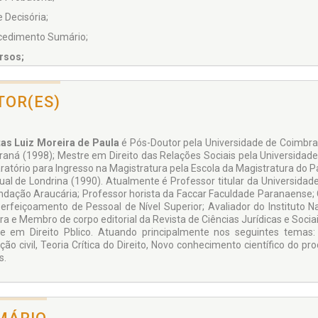
 Decisória;
cedimento Sumário;
rsos;
a Julgada.
TOR(ES)
as Luiz Moreira de Paula
é Pós-Doutor pela Universidade de Coimbra 
raná (1998); Mestre em Direito das Relações Sociais pela Universidade
ratório para Ingresso na Magistratura pela Escola da Magistratura do P
ual de Londrina (1990). Atualmente é Professor titular da Universid
ndação Araucária; Professor horista da Faccar Faculdade Paranaense; 
erfeiçoamento de Pessoal de Nível Superior; Avaliador do Instituto N
ira e Membro de corpo editorial da Revista de Ciências Jurídicas e Socia
e em Direito Pblico. Atuando principalmente nos seguintes temas: ju
ição civil, Teoria Crítica do Direito, Novo conhecimento científico do p
s.