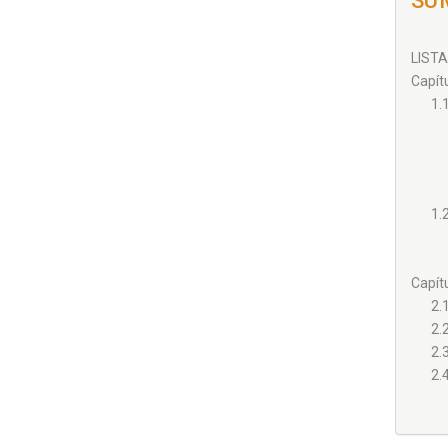
SU
LISTA
Capít
1.
1.
Capít
2.
2.
2.3
2.