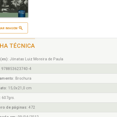
IAR IMAGEM
CHA TÉCNICA
(es):
Jônatas Luiz Moreira de Paula
:
978853623740-4
amento:
Brochura
ato:
15,0x21,0 cm
:
607grs.
ro de páginas:
472