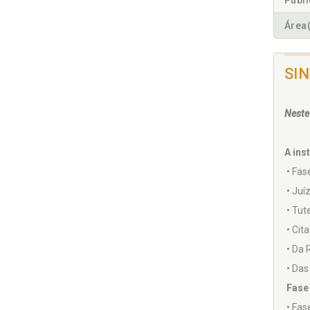
Publ
Área(
SI
Neste
A ins
• Fas
• Juí
• Tute
• Cita
• Da 
• Das
Fase
• Fas