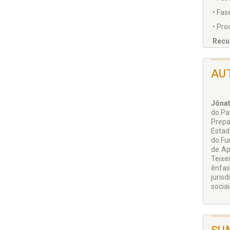
• Fase
• Pro
Recu
Cois
AU
Jônat
do Pa
Prepa
Estad
do Fu
de Ap
Teixe
ênfas
jurisd
sociai