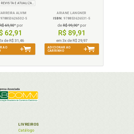
2ª EDIÇÃO - REVISTA E ATUALIZADA DE ACORDO COM AS REFORMAS INTRODUZIDAS PELA LEI 13.256/2016
 CARREIRA ALVIM
ARIANE LANGNER
ciária gratuita, p. 175
978853626502-5
ISBN:
978853626531-5
R$ 69,90
* por
de
R$ 99,90
* por
$ 62,91
R$ 89,91
2x de R$ 31,46
em 3x de R$ 29,97
R AO
ADICIONAR AO
O
CARRINHO
iminar, p. 234
ilidade da causa de pedir e do pedido, p. 240
LIVREIROS
Catálogo