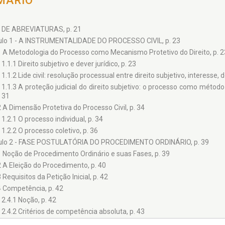
MÁRIO
 DE ABREVIATURAS, p. 21
ulo 1 - A INSTRUMENTALIDADE DO PROCESSO CIVIL, p. 23
1 A Metodologia do Processo como Mecanismo Protetivo do Direito, p. 2
1.1.1 Direito subjetivo e dever jurídico, p. 23
1.1.2 Lide civil: resolução processual entre direito subjetivo, interesse, d
1.1.3 A proteção judicial do direito subjetivo: o processo como método
31
2 A Dimensão Protetiva do Processo Civil, p. 34
1.2.1 O processo individual, p. 34
1.2.2 O processo coletivo, p. 36
ulo 2 - FASE POSTULATÓRIA DO PROCEDIMENTO ORDINÁRIO, p. 39
1 Noção de Procedimento Ordinário e suas Fases, p. 39
2 A Eleição do Procedimento, p. 40
 Requisitos da Petição Inicial, p. 42
4 Competência, p. 42
2.4.1 Noção, p. 42
2.4.2 Critérios de competência absoluta, p. 43
i. em razão da matéria, p. 44