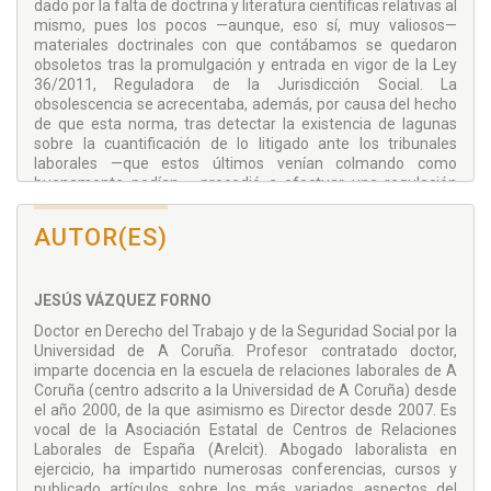
dado por la falta de doctrina y literatura científicas relativas al
mismo, pues los pocos —aunque, eso sí, muy valiosos—
materiales doctrinales con que contábamos se quedaron
obsoletos tras la promulgación y entrada en vigor de la Ley
36/2011, Reguladora de la Jurisdicción Social. La
obsolescencia se acrecentaba, además, por causa del hecho
de que esta norma, tras detectar la existencia de lagunas
sobre la cuantificación de lo litigado ante los tribunales
laborales —que estos últimos venían colmando como
buenamente podían—, procedió a efectuar una regulación
novedosa del asunto, que estaba pidiendo a gritos una
reflexión teórica. Y acerca de su interés práctico, baste
AUTOR(ES)
indicar que todos los profesionales del foro —graduados
sociales, abogados laboralistas y, por supuesto, los
secretarios, jueces y magistrados que sirven en el orden
JESÚS VÁZQUEZ FORNO
social de la jurisdicción— tienen que enfrentarse día a día,
desde que entró en vigor la Ley recién mencionada, con
Doctor en Derecho del Trabajo y de la Seguridad Social por la
problemas de cuantificación de lo litigado, a cuya clarificación
Universidad de A Coruña. Profesor contratado doctor,
y solución se orienta esta obra.
imparte docencia en la escuela de relaciones laborales de A
Coruña (centro adscrito a la Universidad de A Coruña) desde
A mi juicio en
La cuantificación de lo litigado en los procesos
el año 2000, de la que asimismo es Director desde 2007. Es
laborales
podrán encontrar aspectos casi olvidados de la
vocal de la Asociación Estatal de Centros de Relaciones
historia de nuestro derecho procesal del trabajo, explorar el
Laborales de España (Arelcit). Abogado laboralista en
iuscomparativismo –en el cual se haya especializada el área
ejercicio, ha impartido numerosas conferencias, cursos y
coruñesa del área del derecho del trabajo y de la seguridad
publicado artículos sobre los más variados aspectos del
social- e indagar, con sentido crítico, sobre cuestiones