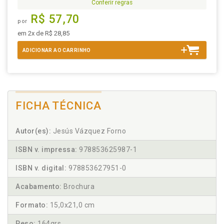
Conferir regras
R$ 57,70
por
em 2x de R$ 28,85
ADICIONAR AO CARRINHO
FICHA TÉCNICA
Autor(es):
Jesús Vázquez Forno
ISBN v. impressa:
978853625987-1
ISBN v. digital:
978853627951-0
Acabamento:
Brochura
Formato:
15,0x21,0 cm
Peso:
164grs.