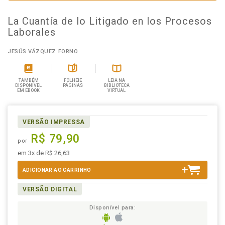
La Cuantía de lo Litigado en los Procesos
Laborales
JESÚS VÁZQUEZ FORNO
TAMBÉM
FOLHEIE
LEIA NA
DISPONÍVEL
PÁGINAS
BIBLIOTECA
EM EBOOK
VIRTUAL
VERSÃO IMPRESSA
R$ 79,90
por
em 3x de R$ 26,63
ADICIONAR AO CARRINHO
VERSÃO DIGITAL
Disponível para: