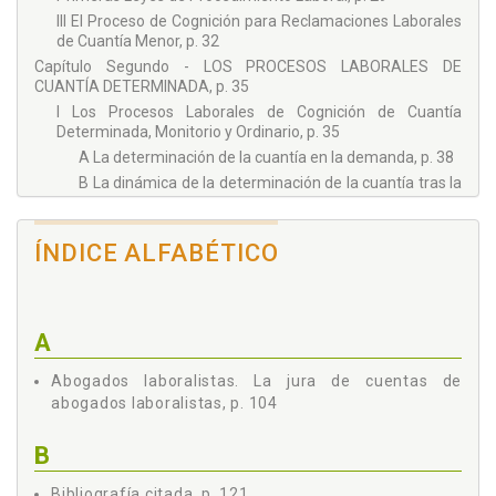
III El Proceso de Cognición para Reclamaciones Laborales
de Cuantía Menor, p. 32
Capítulo Segundo - LOS PROCESOS LABORALES DE
CUANTÍA DETERMINADA, p. 35
I Los Procesos Laborales de Cognición de Cuantía
Determinada, Monitorio y Ordinario, p. 35
A La determinación de la cuantía en la demanda, p. 38
B La dinámica de la determinación de la cuantía tras la
admisión a trámite de la demanda, p. 42
C La dinámica de la determinación de la cuantía en la
ÍNDICE ALFABÉTICO
sentencia, p. 47
II El Recurso de Suplicación Frente a las Sentencias
Poniendo fin a Procesos Laborales Ordinarios de
Cognición de Cuantía Determinada, p. 49
A
A Los complementos legales de la regla general de la
letra g) del apartado 2 del artículo 191 de la Ley
Reguladora de la Jurisdicción Social, p. 53
Abogados laboralistas. La jura de cuentas de
abogados laboralistas, p. 104
B Los complementos jurisprudenciales de la regla
general de la letra g) del apartado 2 del artículo 191 de
la Ley Reguladora de la Jurisdicción Social, p. 58
B
III Los Procesos Laborales de Ejecución, Monitoria y
Ordinaria, de Cuantía Determinada, p. 60
Bibliografía citada, p. 121