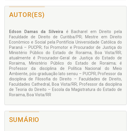
podemos descambar para uma regulamentação
supranacional e socioambiental dessa relevante porção da
América Latina, criando assim o espaço para se defender um
AUTOR(ES)
regime internacional ambiental da Amazônia.
Edson Damas da Silveira
é Bacharel em Direito pela
Faculdade de Direito de Curitiba/PR; Mestre em Direito
Econômico e Social pela Pontifícia Universidade Católica do
Paraná – PUCPR; foi Promotor e Procurador de Justiça do
Ministério Público do Estado de Roraima, Boa Vista/RR;
atualmente é Procurador-Geral de Justiça do Estado de
Roraima, Ministério Público do Estado de Roraima; é
Professor da disciplina de Política Nacional do Meio
Ambiente, pós-graduação lato sensu – PUCPR; Professor da
disciplina de Filosofia do Direito – Faculdades de Direito,
Faculdades Cathedral, Boa Vista/RR; Professor da disciplina
de Teoria do Direito – Escola da Magistratura do Estado de
Roraima, Boa Vista/RR
SUMÁRIO