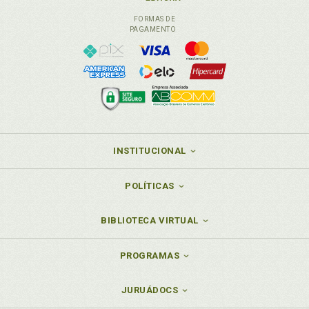
entre crescimento econômico e preservação do
meio ambiente, p. 126
FORMAS DE
PAGAMENTO
Meio ambiente. Tratado de Cooperação Amazônica.
Contextualização histórica, geo política e ambiental,
p. 55
Metodologia, p. 95
Metodologia. Especialização reducionista à
complexidade holística, p. 100
Metodologia aplicada ao estudo do Tratado de
Cooperação Amazônica, p. 117
INSTITUCIONAL
Monismo, p. 30
POLÍTICAS
O
Omissão. Prospecção normativa. Omissões e
BIBLIOTECA VIRTUAL
insuficiências relevantes, p. 129
PROGRAMAS
P
Paradigma. Ruptura de paradigmas, p. 98
JURUÁDOCS
Pareceres sobre a eficácia do Tratado de