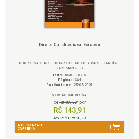
preservação do meio ambiente, p. 126
Especialização reducionista à complexidade
holística, p. 100
Estado. Soberania estatal, Amazônia e meio
ambiente, p. 162
Estados amazônicos. Direito de vizinhança dos
Estados Amazônicos, p. 157
Direito Constitucional Europeu
Estratégia de ocupação da Amazônia Brasileira, p.
148
COORDENADORES: EDUARDO BIACCHI GOMES E TARCÍSIO
Estudo do Tratado de Cooperação Amazônica.
HARDMAN REIS
Metodologia, p. 117
ISBN:
853621057-5
Etnia. Prospecção normativa. Riquezas etnológicas
Páginas:
384
e arqueológicas, p. 125
Publicado em:
25/08/2005
Evolução do Tratado de Cooperação Amazônica, p.
VERSÃO IMPRESSA
72
de
R$ 159,90
* por
Exercício da soberania. Dificuldades para o exercício
R$ 143,91
efetivo da soberania, p. 161
em 5x de R$ 28,78
F
ADICIONAR AO
CARRINHO
Fauna e flora. Prospecção normativa, p. 124