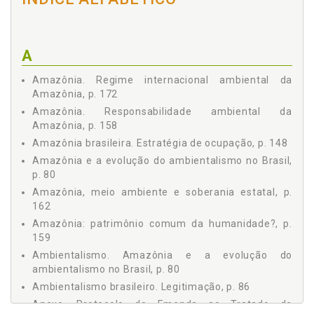
Amazônica, p. 90
4 - METODOLOGIA, p. 95
4.1 O poder do conhecimento, p. 96
A
4.2 Delineamentos da pesquisa, p. 103
4.3 Metodologia aplicada ao estudo do Tratado de
Amazônia. Regime internacional ambiental da
Cooperação Amazônica, p. 117
Amazônia, p. 172
5 - IMPLICAÇÕES, p. 119
Amazônia. Responsabilidade ambiental da
5.1 Prospecção normativa, p. 120
Amazônia, p. 158
5.2 Repercussão nacional, p. 141
Amazônia brasileira. Estratégia de ocupação, p. 148
5.3 Transcendência regional, p. 147
Amazônia e a evolução do ambientalismo no Brasil,
CONCLUSÃO, p. 175
p. 80
REFERÊNCIAS, p. 179
Amazônia, meio ambiente e soberania estatal, p.
ANEXOS, p. 187
162
Amazônia: patrimônio comum da humanidade?, p.
159
Ambientalismo. Amazônia e a evolução do
ambientalismo no Brasil, p. 80
Ambientalismo brasileiro. Legitimação, p. 86
Anexo. Protocolo de Emenda ao Tratado de