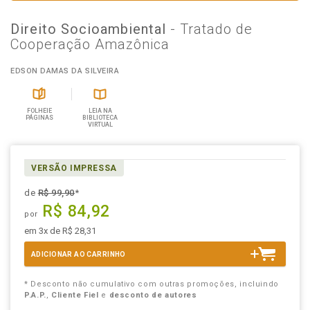
Direito Socioambiental
- Tratado de
Cooperação Amazônica
EDSON DAMAS DA SILVEIRA
FOLHEIE
LEIA NA
PÁGINAS
BIBLIOTECA
VIRTUAL
VERSÃO IMPRESSA
de
R$ 99,90
*
R$ 84,92
por
em 3x de R$ 28,31
ADICIONAR AO CARRINHO
* Desconto não cumulativo com outras promoções, incluindo
P.A.P.
,
Cliente Fiel
e
desconto de autores