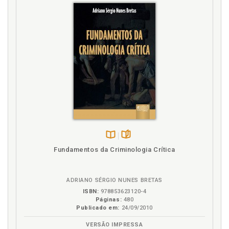
Legitimidade da intervenção penal. Tutela das
finanças públicas no Código Penal, p. 87
Lei 4.320/64. Legislação infraconstitucional. Tutela
jurídica das finanças públicas, p. 73
Lei Complementar 101/00. Natureza jurídica e
compatibilidade constitucional, p. 77
Lei Complementar 101/00. Tutela jurídica das
finanças públicas. Legislação infraconstitucional, p.
76
N
Noções gerais. Direito financeiro, p. 25
Disponível
páginas
Fundamentos da Criminologia Crítica
O
na
B.V.
Objeto. Direito financeiro, p. 27
ADRIANO SÉRGIO NUNES BRETAS
Orçamento público. Conceito, p. 43
ISBN:
978853623120-4
Orçamento público. Controle, p. 48
Páginas:
480
Publicado em:
24/09/2010
Orçamento público. Espécies, p. 46
VERSÃO IMPRESSA