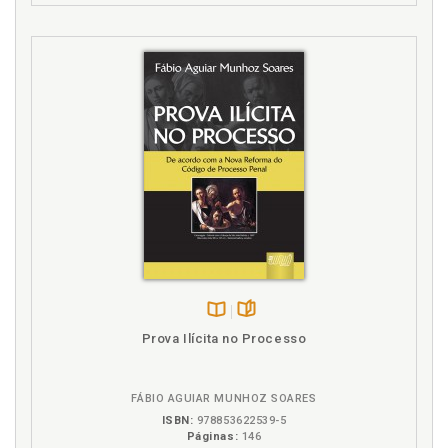
infraconstitucional. Lei Complementar 101/00, p. 76
Tutela jurídica das finanças públicas. Lei 4.320/64.
Legislação infraconstitucional, p. 73
Tutela jurídica das finanças públicas. Tutela
constitucional, p. 59
Disponível
páginas
Prova Ilícita no Processo
na
B.V.
FÁBIO AGUIAR MUNHOZ SOARES
ISBN:
978853622539-5
Páginas:
146