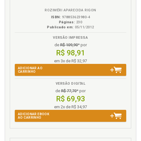
eBook
B.V.
E
ROZIMÉRI APARECIDA RIGON
Espécies. Despesas públicas, p. 30
ISBN:
978853623980-4
Páginas:
230
Espécies. Orçamento público, p. 46
Publicado em:
05/11/2012
Espécies. Receitas públicas, p. 38
VERSÃO IMPRESSA
Estado social e direitos fundamentais. Tutela
de
R$ 109,90
* por
jurídica das finanças públicas, p. 59
R$ 98,91
I
em 3x de R$ 32,97
ADICIONAR AO
CARRINHO
Introdução, p. 19
VERSÃO DIGITAL
L
de
R$ 77,70
* por
R$ 69,93
Legislação infraconstitucional. Lei Complementar
101/00. Tutela jurídica das finanças públicas, p. 76
em 2x de R$ 34,97
Legislação infraconstitucional. Tutela jurídica das
ADICIONAR EBOOK
AO CARRINHO
finanças públicas, p. 73
Legislação infraconstitucional. Tutela jurídica das
finanças públicas. Lei 4.320/64, p. 73