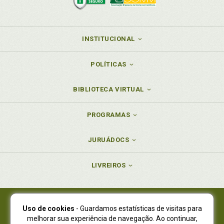
INSTITUCIONAL
POLÍTICAS
BIBLIOTECA VIRTUAL
PROGRAMAS
JURUÁDOCS
LIVREIROS
Uso de cookies
- Guardamos estatísticas de visitas para
Juruá Editora Ltda., CNPJ 77.535.508/0001-19
melhorar sua experiência de navegação. Ao continuar,
Juruá Informática Ltda., CNPJ 01.701.561/0001-80