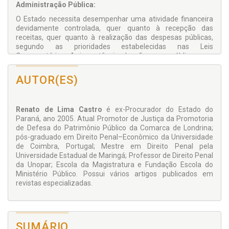
Administração Pública:
O Estado necessita desempenhar uma atividade financeira
devidamente controlada, quer quanto à recepção das
receitas, quer quanto à realização das despesas públicas,
segundo as prioridades estabelecidas nas Leis
Orçamentárias. A importância das finanças públicas nos
quadros de um Estado de Direito democrático e social
legitima a intervenção do Direito Penal, desde que
AUTOR(ES)
respeitados os princípios de garantia albergados, explicita ou
implicitamente, na Constituição Federal. Esta obra destina-
se, assim, investigar os crimes de finanças públicas previstos
Renato de Lima Castro
é ex-Procurador do Estado do
no Código Penal, com a correspondente decomposição típica
Paraná, ano 2005. Atual Promotor de Justiça da Promotoria
dos injustos penais, segundo uma análise crítica e à luz da
de Defesa do Patrimônio Público da Comarca de Londrina;
dogmática penal. Para tanto e em caráter antecedente,
pós-graduado em Direito Penal–Econômico da Universidade
apresentam-se noções gerais de direito financeiro,
de Coimbra, Portugal; Mestre em Direito Penal pela
destacando o tratamento das finanças públicas na
Universidade Estadual de Maringá; Professor de Direito Penal
Constituição Federal de 1988, enfatizando sua proeminência
da Unopar; Escola da Magistratura e Fundação Escola do
na consecução dos direitos fundamentais consignados na
Ministério Público. Possui vários artigos publicados em
carta magna.
revistas especializadas.
SUMÁRIO