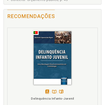
CONCLUSÕES PRINCIPAIS, p. 161
Conceito. Receitas públicas, p. 37
REFERÊNCIAS, p. 167
Conclusões principais, p. 161
RECOMENDAÇÕES
Considerações iniciais. Tutela das finanças públicas
no Código Penal, p. 85
Controle. Orçamento público, p. 48
D
Despesas correntes, p. 30
Despesas de capital, p. 31
Despesas públicas. Conceito, p. 29
Despesas públicas. Espécies, p. 30
Despesas públicas. Requisitos, p. 32
Direito financeiro. Conceito, p. 25
Direito financeiro.Noções gerais, p. 25
Direito financeiro. Objeto, p. 27
Disposições constitucionais principais. Tutela
disponível
Disponível
páginas
jurídica das finanças públicas, p. 69
Delinquência Infanto-Juvenil
em
na