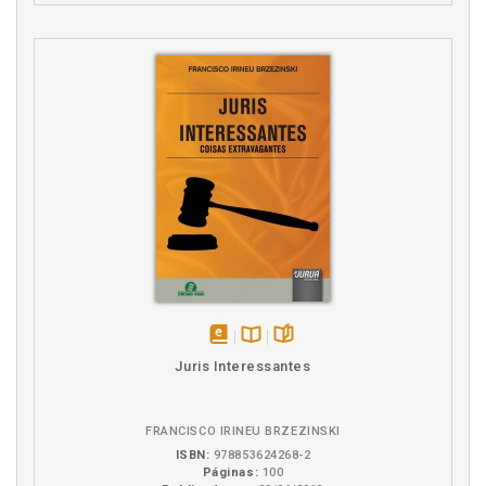
disponível
Disponível
páginas
Juris Interessantes
em
na
eBook
B.V.
FRANCISCO IRINEU BRZEZINSKI
ISBN:
978853624268-2
Páginas:
100