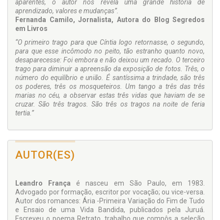
aparentes, o autor nos revela uma grande história de
aprendizado, valores e mudanças”.
Fernanda Camilo, Jornalista, Autora do Blog Segredos
em Livros
“O primeiro trago para que Cíntia logo retornasse, o segundo,
para que esse incômodo no peito, tão estranho quanto novo,
desaparecesse: Foi embora e não deixou um recado. O terceiro
trago para diminuir a apreensão da exposição de fotos. Três, o
número do equilíbrio e união. É santíssima a trindade, são três
os poderes, três os mosqueteiros. Um tango a três das três
marias no céu, a observar estas três vidas que haviam de se
cruzar. São três tragos. São três os tragos na noite de feria
tertia.”
AUTOR(ES)
Leandro França
é nasceu em São Paulo, em 1983.
Advogado por formação, escritor por vocação; ou vice-versa.
Autor dos romances: Ária -Primeira Variação do Fim de Tudo
e Ensaio de uma Vida Bandida, publicados pela Juruá.
Escreveu o poema Retrato, trabalho que compôs a seleção