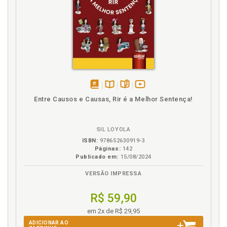
disponível
Disponível
páginas
vídeo
Entre Causos e Causas, Rir é a Melhor Sentença!
em
na
da
eBook
B.V.
obra
SIL LOYOLA
ISBN:
978652630919-3
Páginas:
142
Publicado em:
15/08/2024
VERSÃO IMPRESSA
R$ 59,90
em 2x de R$ 29,95
ADICIONAR AO