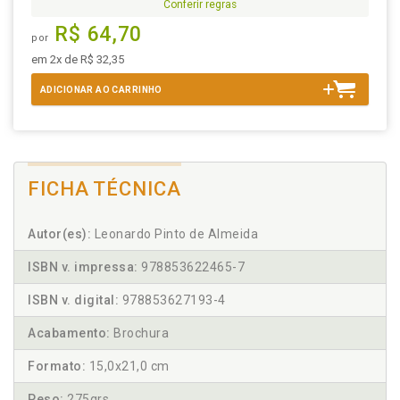
Conferir regras
R$ 64,70
por
em 2x de R$ 32,35
ADICIONAR AO CARRINHO
FICHA TÉCNICA
Autor(es):
Leonardo Pinto de Almeida
ISBN v. impressa:
978853622465-7
ISBN v. digital:
978853627193-4
Acabamento:
Brochura
Formato:
15,0x21,0 cm
Peso:
275grs.