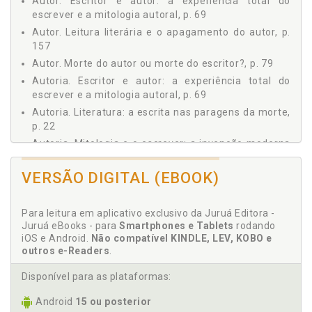
Autor. Escritor e autor: a experiência total do
escrever e a mitologia autoral, p. 69
Autor. Leitura literária e o apagamento do autor, p.
157
Autor. Morte do autor ou morte do escritor?, p. 79
Autoria. Escritor e autor: a experiência total do
escrever e a mitologia autoral, p. 69
Autoria. Literatura: a escrita nas paragens da morte,
p. 22
Autoria. Mitologia e o escrever: a invenção moderna
da autoria e suas dimensões, p. 94
VERSÃO DIGITAL (EBOOK)
C
Para leitura em aplicativo exclusivo da Juruá Editora -
Captura. Espaço literário e seus operadores de
Juruá eBooks - para
Smartphones e Tablets
rodando
ressonância e de captura, p. 119
iOS e Android.
Não compatível KINDLE, LEV, KOBO e
Compreensão. A questão do começo: a invenção da
outros e-Readers
.
literatura, p. 29
Disponível para as plataformas:
Conclusão, p. 208
Controle. Leitura literária: submissão e criação,
Android
15 ou posterior
controle e rebeldia, p. 125