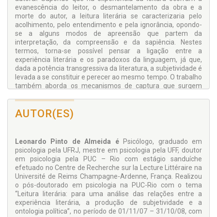
evanescência do leitor, o desmantelamento da obra e a
morte do autor, a leitura literária se caracterizaria pelo
acolhimento, pelo entendimento e pela ignorância, opondo-
se a alguns modos de apreensão que partem da
interpretação, da compreensão e da sapiência. Nestes
termos, torna-se possível pensar a ligação entre a
experiência literária e os paradoxos da linguagem, já que,
dada a potência transgressiva da literatura, a subjetividade é
levada a se constituir e perecer ao mesmo tempo. O trabalho
também aborda os mecanismos de captura que surgem
para sobrepujar estes paradoxos, restituindo identidades
perdidas e restringindo sentidos através da dialetização dos
AUTOR(ES)
elementos da experiência literária. Deste modo, observa-se
uma tensão entre a natureza fugidia da literatura e os
movimentos de unificação, sistematização e essencialização
da obra empreendidos pela cultura, pelo mercado e pela
Leonardo Pinto de Almeida é
Psicólogo, graduado em
crítica literária, assim como a possibilidade de uma crítica
psicologia pela UFRJ, mestre em psicologia pela UFF, doutor
libertadora que não silencia a ressonância da experiência da
em psicologia pela PUC – Rio com estágio sanduíche
leitura com um excesso de compreensão”.
efetuado no Centre de Recherche sur la Lecture Littéraire na
Prof. Dr. Carlos Augusto Peixoto Júnior
Université de Reims Champagne-Ardenne, França. Realizou
Professor do Departamento de Psicologia da PUC/RJ
o pós-doutorado em psicologia na PUC-Rio com o tema
“Leitura literária: para uma análise das relações entre a
experiência literária, a produção de subjetividade e a
ontologia política”, no período de 01/11/07 – 31/10/08, com