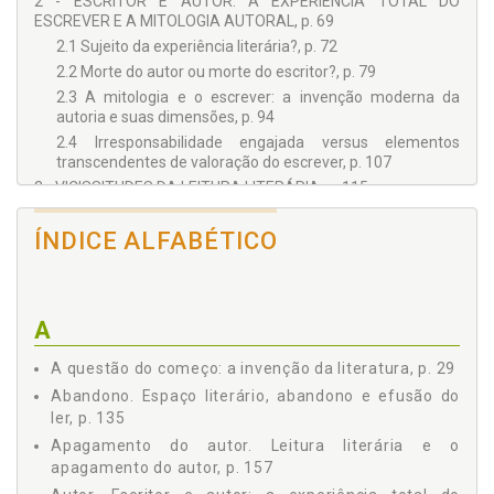
2 - ESCRITOR E AUTOR: A EXPERIÊNCIA TOTAL DO
ESCREVER E A MITOLOGIA AUTORAL, p. 69
2.1 Sujeito da experiência literária?, p. 72
2.2 Morte do autor ou morte do escritor?, p. 79
2.3 A mitologia e o escrever: a invenção moderna da
autoria e suas dimensões, p. 94
2.4 Irresponsabilidade engajada versus elementos
transcendentes de valoração do escrever, p. 107
3 - VICISSITUDES DA LEITURA LITERÁRIA, p. 115
3.1 Espaço literário e seus operadores de ressonância e
de captura, p. 119
ÍNDICE ALFABÉTICO
3.2 Leitura literária: submissão e criação, controle e
rebeldia, p. 125
3.3 Espaço literário, abandono e efusão do ler, p. 135
A
3.4 A leitura literária e o apagamento do autor, p. 157
4 - INTERPRETAÇÃO, UNIFICAÇÃO E SISTEMATIZAÇÃO DA
A questão do começo: a invenção da literatura, p. 29
LITERATURA, p. 174
Abandono. Espaço literário, abandono e efusão do
CONCLUSÃO, p. 208
ler, p. 135
REFERÊNCIAS, p. 213
Apagamento do autor. Leitura literária e o
POSFÁCIO, p. 220
apagamento do autor, p. 157