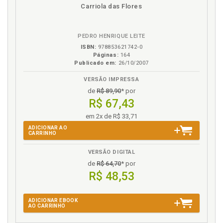
disponível
Disponível
páginas
Carriola das Flores
M
em
na
eBook
B.V.
Mitologia autoral. Escritor e autor: a experiência
PEDRO HENRIQUE LEITE
total do escrever e a mitologia autoral, p. 69
ISBN:
978853621742-0
Mitologia e o escrever: a invenção moderna da
Páginas:
164
autoria e suas dimensões, p. 94
Publicado em:
26/10/2007
Modernidade. Morte de Deus, a modernidade e suas
VERSÃO IMPRESSA
consequências, p. 22
de
R$ 89,90
* por
Morte. Morte do autor ou morte do escritor?, p. 79
R$ 67,43
Morte de Deus, a modernidade e suas
em 2x de R$ 33,71
consequências, p. 22
ADICIONAR AO
Morte do autor ou morte do escritor?, p. 79
CARRINHO
P
VERSÃO DIGITAL
de
R$ 64,70
* por
Posfácio, p. 220
R$ 48,53
R
ADICIONAR EBOOK
AO CARRINHO
Rebeldia. Leitura literária: submissão e criação,