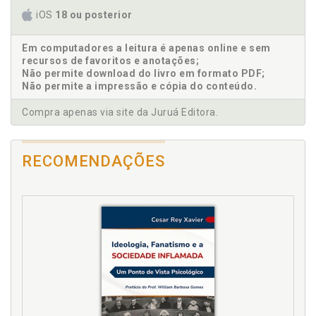
Crença. Morte de Deus, a modernidade e suas
iOS
18 ou posterior
consequências, p. 22
Criação. Irresponsabilidade engajada versus
Em computadores a leitura é apenas online e sem
elementos transcendentes de valoração do
recursos de favoritos e anotações;
Não permite download do livro em formato PDF;
escrever, p. 107
Não permite a impressão e cópia do conteúdo.
Criação. Leitura literária: submissão e criação,
controle e rebeldia, p. 125
Compra apenas via site da Juruá Editora.
D
RECOMENDAÇÕES
Deus. Morte de Deus, a modernidade e suas
consequências, p. 22
Dimensão ontológica da escrita literária.
Irresponsabilidade engajada versus elementos
transcendentes de valoração do escrever, p. 107
E
Efusão do ler. Espaço literário, abandono e efusão
do ler, p. 135
Enlouquecimento da linguagem. Experiência