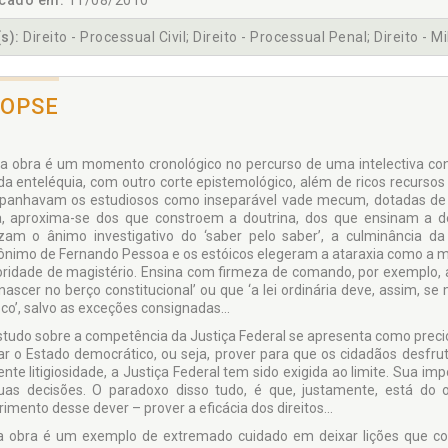
icado em:
11/08/2010
s):
Direito - Processual Civil; Direito - Processual Penal; Direito - Mi
NOPSE
Esta obra é um momento cronológico no percurso de uma intelectiva c
da enteléquia, com outro corte epistemológico, além de ricos recursos
anhavam os estudiosos como inseparável vade mecum, dotadas de gr
, aproxima-se dos que constroem a doutrina, dos que ensinam a 
izam o ânimo investigativo do ‘saber pelo saber’, a culminância da 
ônimo de Fernando Pessoa e os estóicos elegeram a ataraxia como a me
oridade de magistério. Ensina com firmeza de comando, por exemplo, a
nascer no berço constitucional’ ou que ‘a lei ordinária deve, assim, s
co’, salvo as exceções consignadas...
 estudo sobre a competência da Justiça Federal se apresenta como precio
ar o Estado democrático, ou seja, prover para que os cidadãos desfru
ente litigiosidade, a Justiça Federal tem sido exigida ao limite. Sua i
uas decisões. O paradoxo disso tudo, é que, justamente, está do
imento desse dever – prover a eficácia dos direitos...
sta obra é um exemplo de extremado cuidado em deixar lições que c