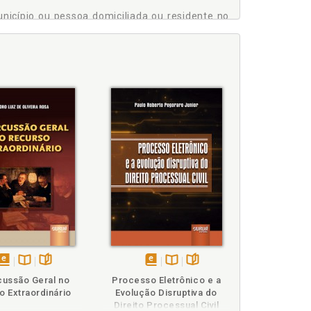
nicípio ou pessoa domiciliada ou residente no
al, p. 59
tiva opção, p. 65
onal, p. 111
 p. 101
p. 103
disponível
Disponível
páginas
disponível
Disponível
páginas
ussão Geral no
Processo Eletrônico e a
em
na
em
na
o Extraordinário
Evolução Disruptiva do
eBook
B.V.
eBook
B.V.
Direito Processual Civil