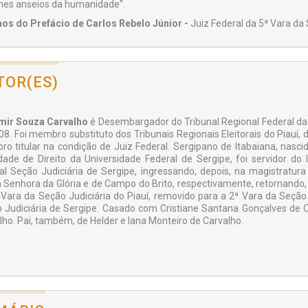
mes anseios da humanidade”.
os do Prefácio de Carlos Rebelo Júnior -
Juiz Federal da 5ª Vara da 
TOR(ES)
mir Souza Carvalho
é Desembargador do Tribunal Regional Federal da 5
8. Foi membro substituto dos Tribunais Regionais Eleitorais do Piauí, d
o titular na condição de Juiz Federal. Sergipano de Itabaiana, nasci
dade de Direito da Universidade Federal de Sergipe, foi servidor do I
al Seção Judiciária de Sergipe, ingressando, depois, na magistratur
 Senhora da Glória e de Campo do Brito, respectivamente, retornando, a
 Vara da Seção Judiciária do Piauí, removido para a 2ª Vara da Seção J
 Judiciária de Sergipe. Casado com Cristiane Santana Gonçalves de Ol
lho. Pai, também, de Helder e Iana Monteiro de Carvalho.