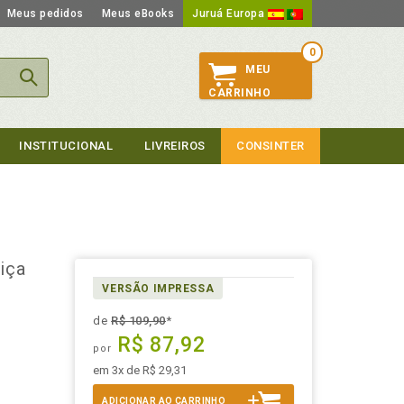
Meus pedidos
Meus eBooks
Juruá Europa
0
MEU
CARRINHO
INSTITUCIONAL
LIVREIROS
CONSINTER
iça
VERSÃO IMPRESSA
de
R$ 109,90
*
R$ 87,92
por
em 3x de R$ 29,31
ADICIONAR AO CARRINHO