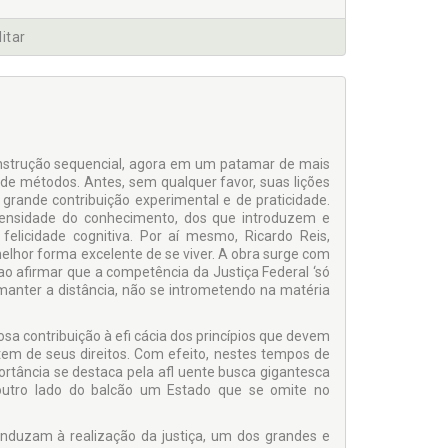
litar
onstrução sequencial, agora em um patamar de mais
 de métodos. Antes, sem qualquer favor, suas lições
ande contribuição experimental e de praticidade.
densidade do conhecimento, dos que introduzem e
felicidade cognitiva. Por aí mesmo, Ricardo Reis,
lhor forma excelente de se viver. A obra surge com
o afirmar que a competência da Justiça Federal ‘só
e manter a distância, não se intrometendo na matéria
sa contribuição à efi cácia dos princípios que devem
tem de seus direitos. Com efeito, nestes tempos de
mportância se destaca pela afl uente busca gigantesca
 outro lado do balcão um Estado que se omite no
onduzam à realização da justiça, um dos grandes e