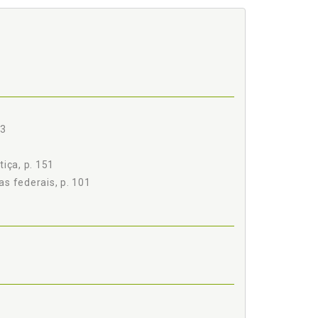
e município ou pessoa domiciliada ou residente no
23
 p. 65
iça, p. 151
s federais, p. 101