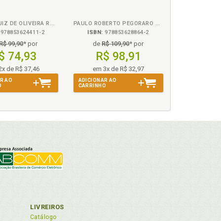
SANDRO LUIZ DE OLIVEIRA ROSA
PAULO ROBERTO PEGORARO JUNIOR
978853624411-2
ISBN:
978853628864-2
específica e instrumental, p. 25
R$ 99,90
* por
de
R$ 109,90
* por
ais e mistas, p. 23
$ 74,93
R$ 98,91
nternacional, p. 24
126
2x de R$ 37,46
em 3x de R$ 32,97
R AO
ADICIONAR AO
icientes, p. 27
O
CARRINHO
103
p. 137
stadual do interior, p. 137
LIVREIROS
Catálogo