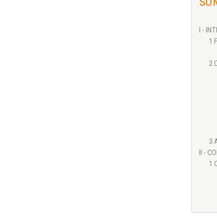
SU
I - I
1 
2 
3 
II - 
1 