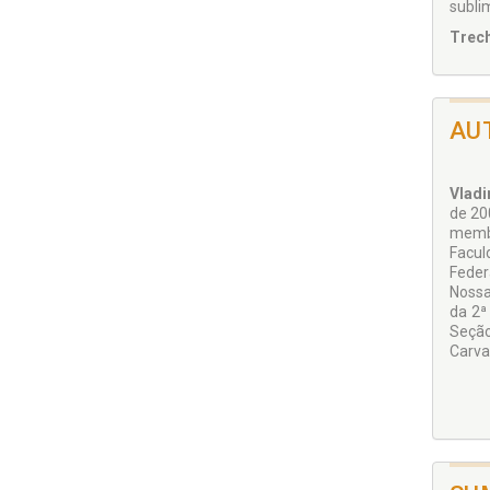
subli
Trech
AU
Vladi
de 200
membr
Facul
Feder
Nossa
da 2ª
Seção
Carva