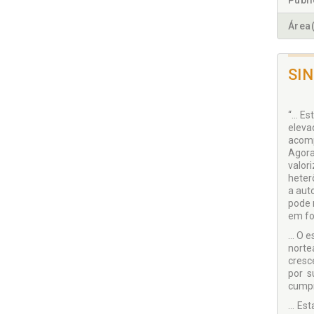
Publ
Área(
SI
“... 
eleva
acomp
Agora
valor
heter
a aut
pode 
em fo
... O
norte
cresc
por s
cumpr
... E