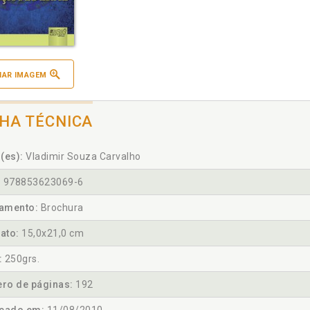
IAR IMAGEM
CHA TÉCNICA
(es):
Vladimir Souza Carvalho
:
978853623069-6
amento:
Brochura
ato:
15,0x21,0 cm
:
250grs.
ro de páginas:
192