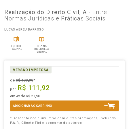
Realização do Direito Civil, A
- Entre
Normas Jurídicas e Práticas Sociais
LUCAS ABREU BARROSO
FOLHEIE
LEIA NA
PÁGINAS
BIBLIOTECA
VIRTUAL
VERSÃO IMPRESSA
de
R$ 139,90
*
R$ 111,92
por
em 4x de R$ 27,98
ADICIONAR AO CARRINHO
* Desconto não cumulativo com outras promoções, incluindo
P.A.P.
,
Cliente Fiel
e
desconto de autores