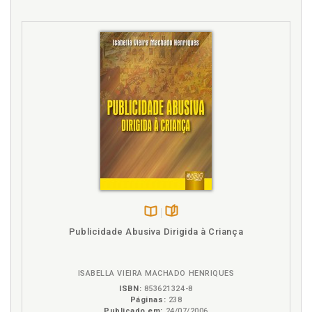
pública pelo pagamento indenizatório: interpretação
1.243, PRIMEIRA P ARTE, DO CÓDIGO CIVIL, Lucas Abreu
do § 5º do art. 1.228, do Código Civil, em decorrência
Barroso e Gustavo Elias Kallás Rezek, p. 219
dos direitos fundamentais dos ocupantes de baixa
18 - O PRAZO DA USUCAPIÃO EXTRAORDINÁRIA DE
renda, p. 211
SERVIDÃO APARENTE, Lucas Abreu Barroso, p. 231
Ação possessória. A demonstração da função social
19 - O CÓDIGO CIVIL E O DIREITO AGRÁRIO, Lucas Abreu
da propriedade como pressuposto da concessão de
Barroso e Gustavo Elias Kallás Rezek, p. 241
tutela de urgência em ação possessória. Lucas
20 - DESMITIFICANDO AS RELAÇÕES DE FAMÍLIA NO NOVO
Abreu Barroso, p. 175
DIREITO CIVIL, Lucas Abreu Barroso, p. 275
Accessio possessionis. Transmissão possessória:
um conflito aparente na sistemática civil brasileira?
Lucas Abreu Barroso;Gustavo Elias Kallás Rezek e
Marcos Jorge Catalan, p. 199
Accessio possessionis e usucapião constitucional
agrário: inaplicabilidade do art. 1.243, primeira parte,
do Código Civil. Lucas Abreu Barroso e Gustavo Elias
Kallás Rezek, p. 219
Disponível
páginas
Publicidade Abusiva Dirigida à Criança
Administração Pública. A responsabilidade subsidi
na
ária da administração pública pelo pagamento
B.V.
indenizatório: interpretação do § 5º do art. 1.228, do
ISABELLA VIEIRA MACHADO HENRIQUES
Código Civil, em decorrência dos direitos
ISBN:
853621324-8
fundamentais dos ocupantes de baixa renda, p. 211
Páginas:
238
Publicado em:
24/07/2006