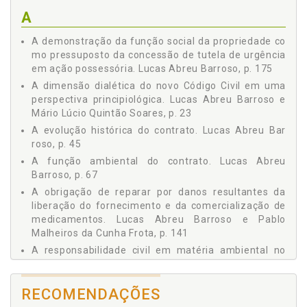
COMERCIALIZAÇÃO DE MEDICAMENTOS, Lucas Abreu
A
Barroso e Pablo Malheiros da Cunha Frota, p. 141
12 - PROPRIEDADE PRIVADA, JUSTIÇA SOCIAL E CIDADANIA
A demonstração da função social da propriedade co
MATERIAL, Lucas Abreu Barroso, p. 157
mo pressuposto da concessão de tutela de urgência
13 - A DEMONSTRAÇÃO DA FUNÇÃO SOCIAL DA
em ação possessória. Lucas Abreu Barroso, p. 175
PROPRIEDADE COMO PRESSUPOSTO DA CONCESSÃO DE
A dimensão dialética do novo Código Civil em uma
TUTELA DE URGÊNCIA EM AÇÃO POSSESSÓRIA, Lucas
perspectiva principiológica. Lucas Abreu Barroso e
Abreu Barroso, p. 175
Mário Lúcio Quintão Soares, p. 23
14 - PROPRIEDADE DOS RECURSOS MINERAIS E
A evolução histórica do contrato. Lucas Abreu Bar
PROPRIEDADE DO SOLO E DO SUBSOLO NO ORDENAMENTO
roso, p. 45
JURÍDICO BRASILEIRO, Lucas Abreu Barroso, p. 189
15 - TRANSMISSÃO POSSESSÓRIA: UM CONFLITO
A função ambiental do contrato. Lucas Abreu
APARENTE NA SISTEMÁTICA CIVIL BRASILEIRA? Lucas
Barroso, p. 67
Abreu Barroso; Gustavo Elias Kallás Rezeke Marcos Jorge
A obrigação de reparar por danos resultantes da
Catalan, p. 199
liberação do fornecimento e da comercialização de
16 - A RESPONSABILIDADE SUBSIDIÁRIA DA
medicamentos. Lucas Abreu Barroso e Pablo
ADMINISTRAÇÃO PÚBLICA PELO PAGAMENTO
Malheiros da Cunha Frota, p. 141
INDENIZATÓRIO: INTERPRETAÇÃO DO § 5º DO ART. 1.228, DO
A responsabilidade civil em matéria ambiental no
CÓDIGO CIVIL, EM DECORRÊNCIA DOS DIREITOS
FUNDAMENTAIS DOS OCUPANTES DE BAIXA RENDA, Lucas
sistema jurídico brasileiro e em alguns direitos
Abreu Barroso, p. 211
estrangeiros. Lucas Abreu Barroso, p. 121
17 - ACCESSIO POSSESSIONIS E USUCAPIÃO
RECOMENDAÇÕES
A responsabilidade subsidiária da administração
CONSTITUCIONAL AGRÁRIO: INAPLICABILIDADE DO ART.