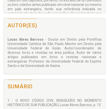
Cada um dos capítulos, portanto, foi extraído de um periódico
ou livro coletivo antes publicado em nível nacional ou mesmo
em país estrangeiro, tendo sua referência indicada no
rodapé de abertura da seção em análise. O sumário traz uma
sequência que transita entre o mais crítico e o mais
dogmático, não se descurando todo o tempo em expor a
AUTOR(ES)
percepção do autor sobre os assuntos ali abordados.
Ao compulsar suas páginas, o leitor perceberá diante de si a
matéria cível exposta nas mais variadas perspectivas e
Lucas Abreu Barroso
- Doutor em Direito pela Pontifícia
dimensões – do histórico ao teórico, normativo e
Universidade Católica de São Paulo; Mestre em Direito pela
jurisprudencial; da temática comum aos microssistemas
Universidade Federal de Goiás. Autor/coordenador de
especializados. Com destaque foram contemplados os
diversos livros e revistas na área jurídica. Autor de vários
fundamentos da disciplina, assim também o campo das
artigos publicados em livros e revistas nacionais e
obrigações (sobretudo contratos e responsabilidade civil) e
estrangeiras. Professor da Universidade Federal do Espírito
dos direitos reais.
Santo e da Universidade de Itaúna.
Torna-se impreterível nosso profundo agradecimento às
casas editoriais que nesses decorridos anos confiaram na
dedicação com que temos desempenhado nosso labor como
professor de direito civil, jamais relegando os projetos que
lhe submetemos para apreciação. Nossa particular gratidão
SUMÁRIO
à Juruá Editora, por levar a público esta ocasião solene.
1 - O NOVO CÓDIGO CIVIL BRASILEIRO NO MOMENTO
HISTÓRICO DE SUA PUBLICAÇÃO, Lucas Abreu Barroso, p. 13