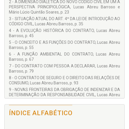
2 - A DIMENSÃO DIALÉTICA DO NOVO CÓDIGO CIVIL EM UM A
PERSPECTIVA PRINCIPIOLÓGICA, Lucas Abreu Barroso e
Mário Lúcio Quintão Soares, p. 23
3 - SITUAÇÃO ATUAL DO ART. 4º DA LEI DE INTRODUÇÃO AO
CÓDIGO CIVIL, Lucas Abreu Barroso, p. 35
4 - A EVOLUÇÃO HISTÓRICA DO CONTRATO, Lucas Abreu
Barroso, p. 45
5 - O CONCEITO E AS FUNÇÕES DO CONTRATO, Lucas Abreu
Barroso, p. 55
6 - A FUNÇÃO AMBIENTAL DO CONTRATO, Lucas Abreu
Barroso, p. 67
7 - DO CONTRATO COM PESSOA A DECLARAR, Lucas Abreu
Barroso, p. 79
8 - O CONTRATO DE SEGURO E O DIREITO DAS RELAÇÕES DE
CONSUMO, Lucas Abreu Barroso, p. 93
9 - NOVAS FRONTEIRAS DA OBRIGAÇÃO DE INDENIZAR E DA
DETERMINAÇÃO DA RESPONSABILIDADE CIVIL, Lucas Abreu
Barroso, p. 111
10 - A RESPONSABILIDADE CIVIL EM MATÉRIA AMBIENTAL
NO SISTEMA JURÍDICO BRASILEIRO E EM ALGUNS DIREITOS
ÍNDICE ALFABÉTICO
ESTRANGEIROS, Lucas Abreu Barroso, p. 121
11 - A OBRIGAÇÃO DE REPARAR POR DANOS RESULTANTES
DA LIBERAÇÃO DO FORNECIMENTO E DA