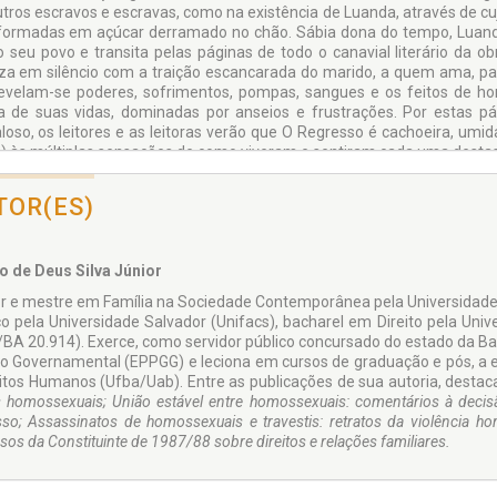
tros escravos e escravas, como na existência de Luanda, através de c
formadas em açúcar derramado no chão. Sábia dona do tempo, Luanda
o seu povo e transita pelas páginas de todo o canavial literário da ob
za em silêncio com a traição escancarada do marido, a quem ama, pai 
revelam-se poderes, sofrimentos, pompas, sangues e os feitos de h
ia de suas vidas, dominadas por anseios e frustrações. Por estas 
loso, os leitores e as leitoras verão que O Regresso é cachoeira, um
s) às múltiplas sensações de como viveram e sentiram cada uma destas
TOR(ES)
o de Deus Silva Júnior
r e mestre em Família na Sociedade Contemporânea pela Universidade Ca
co pela Universidade Salvador (Unifacs), bacharel em Direito pela Un
BA 20.914). Exerce, como servidor público concursado do estado da Bahia
o Governamental (EPPGG) e leciona em cursos de graduação e pós, a
eitos Humanos (Ufba/Uab). Entre as publicações de sua autoria, destac
s homossexuais; União estável entre homossexuais: comentários à dec
sso; Assassinatos de homossexuais e travestis: retratos da violência ho
sos da Constituinte de 1987/88 sobre direitos e relações familiares.