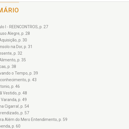
MÁRIO
ulo I - REENCONTROS, p. 27
uso Alegre, p. 28
Aquisição, p. 30
nsolo na Dor, p. 31
esente, p. 32
Alimento, p. 35
cas, p. 38
vando o Tempo, p. 39
conhecimento, p. 43
tonio, p. 46
ã Vestido, p. 48
 Varanda, p. 49
a Cigarra!, p. 54
rendizado, p. 57
ra Além do Mero Entendimento, p. 59
enda, p. 60