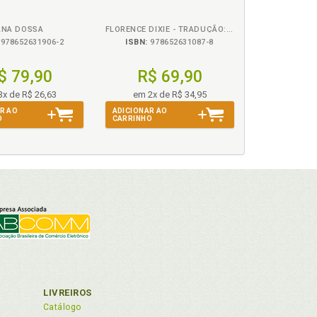
ANA DOSSA
FLORENCE DIXIE - TRADUÇÃO: MONICA KUKULKA - ADAPTAÇÃO: SARA DUIM
978652631906-2
ISBN:
978652631087-8
$ 79,90
R$ 69,90
3x de R$ 26,63
em 2x de R$ 34,95
R AO
ADICIONAR AO
O
CARRINHO
LIVREIROS
Catálogo