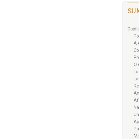
SU
Capít
Po
A 
Co
Pr
O 
Lu
La
Re
An
Af
Na
Um
Ap
Pa
Mo