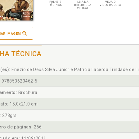
FOLHEIE
LEIA NA
VEJA O
PÁGINAS
BIBLIOTECA
VÍDEO DA OBRA
VIRTUAL
IAR IMAGEM
CHA TÉCNICA
(es):
Enézio de Deus Silva Júnior e Patrícia Lacerda Trindade de 
:
978853623462-5
amento:
Brochura
ato:
15,0x21,0 cm
:
278grs.
ro de páginas:
256
icado em:
14/09/2011