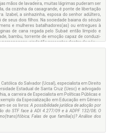
ujas mãos de lavadeira, muitas lágrimas puderam ser
, da cozinha da casagrande, é ponte de libertação
ra. Izabel, a sinhazinha, esposa do senhor adúltero,
de seus dois filhos. Na sociedade baiana do século
omens e mulheres batalhadores(as) ou entregues à
páginas de cana regada pelo Subaé então límpido e
idade, bambu, torrente de emoção capaz de conduzi-
 personagens, ainda tão presentes dentro de nós.
tólica do Salvador (Ucsal), especialista em Direito
iversidade Estadual de Santa Cruz (Uesc) e advogado
, a carreira de Especialista em Políticas Públicas e
 exemplo da Especialização em Educação em Gênero
am-se os livros:
A possibilidade jurídica de adoção por
isão do STF face à ADI 4.277/09 e à ADPF 132/08; O
mo(trans)fóbica; Falas de que família(s)? Análise dos