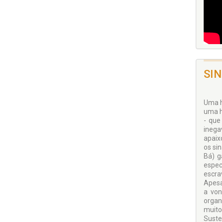
SI
Uma h
uma h
- que
inega
apaix
os si
Bá) g
espec
escra
Apesa
a von
organ
muito
Suste