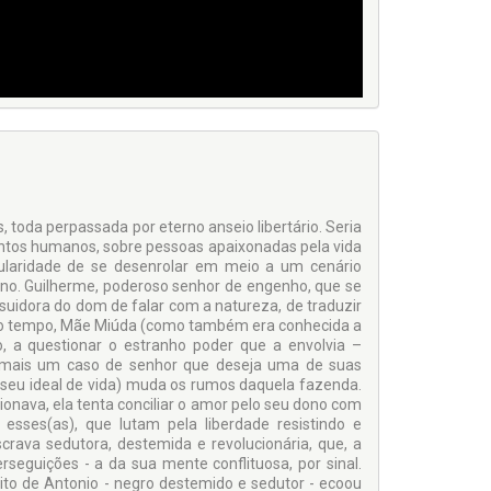
, toda perpassada por eterno anseio libertário. Seria
entos humanos, sobre pessoas apaixonadas pela vida
laridade de se desenrolar em meio a um cenário
iano. Guilherme, poderoso senhor de engenho, que se
ssuidora do dom de falar com a natureza, de traduzir
uco tempo, Mãe Miúda (como também era conhecida a
o, a questionar o estranho poder que a envolvia –
e mais um caso de senhor que deseja uma de suas
o seu ideal de vida) muda os rumos daquela fazenda.
ionava, ela tenta conciliar o amor pelo seu dono com
esses(as), que lutam pela liberdade resistindo e
crava sedutora, destemida e revolucionária, que, a
seguições - a da sua mente conflituosa, por sinal.
rito de Antonio - negro destemido e sedutor - ecoou