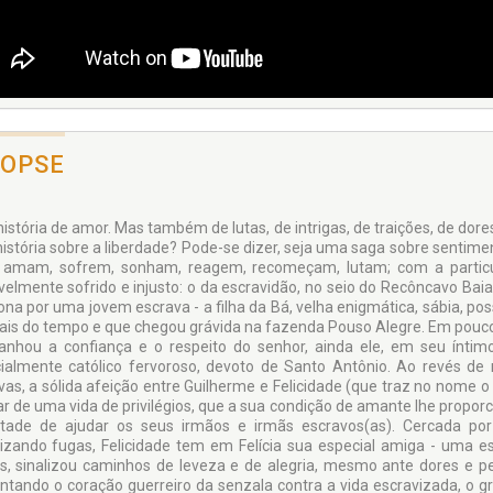
NOPSE
istória de amor. Mas também de lutas, de intrigas, de traições, de dores
istória sobre a liberdade? Pode-se dizer, seja uma saga sobre sentim
 amam, sofrem, sonham, reagem, recomeçam, lutam; com a particu
velmente sofrido e injusto: o da escravidão, no seio do Recôncavo Ba
ona por uma jovem escrava - a filha da Bá, velha enigmática, sábia, po
nais do tempo e que chegou grávida na fazenda Pouso Alegre. Em po
anhou a confiança e o respeito do senhor, ainda ele, em seu íntim
ialmente católico fervoroso, devoto de Santo Antônio. Ao revés d
vas, a sólida afeição entre Guilherme e Felicidade (que traz no nome 
r de uma vida de privilégios, que a sua condição de amante lhe proporc
tade de ajudar os seus irmãos e irmãs escravos(as). Cercada por 
izando fugas, Felicidade tem em Felícia sua especial amiga - uma es
s, sinalizou caminhos de leveza e de alegria, mesmo ante dores e per
ntando o coração guerreiro da senzala contra a vida escravizada, o g