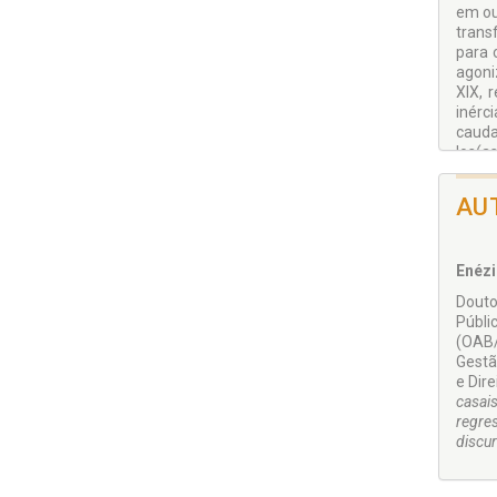
em ou
trans
para 
agoni
XIX, 
inérc
cauda
los(a
AU
Enézi
Douto
Públi
(OAB/
Gestã
e Dir
casai
regre
discur