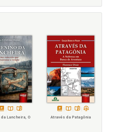
disponível
Disponível
páginas
disponível
Disponível
páginas
podcast
 da Lancheira, O
Através da Patagônia
em
na
em
na
eBook
B.V.
eBook
B.V.