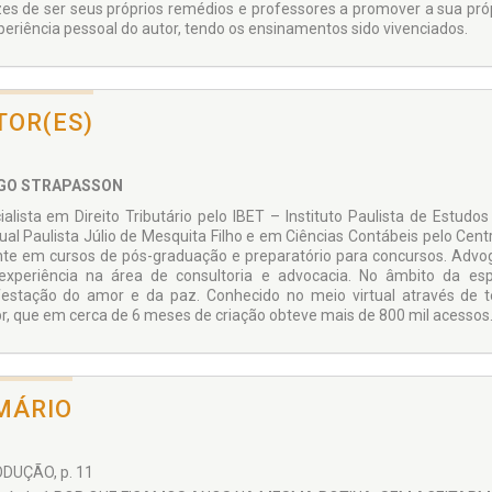
es de ser seus próprios remédios e professores a promover a sua própri
periência pessoal do autor, tendo os ensinamentos sido vivenciados.
TOR(ES)
GO STRAPASSON
ialista em Direito Tributário pelo IBET – Instituto Paulista de Estudo
ual Paulista Júlio de Mesquita Filho e em Ciências Contábeis pelo Cent
te em cursos de pós-graduação e preparatório para concursos. Advog
xperiência na área de consultoria e advocacia. No âmbito da e
estação do amor e da paz. Conhecido no meio virtual através de t
r, que em cerca de 6 meses de criação obteve mais de 800 mil acessos
MÁRIO
DUÇÃO, p. 11