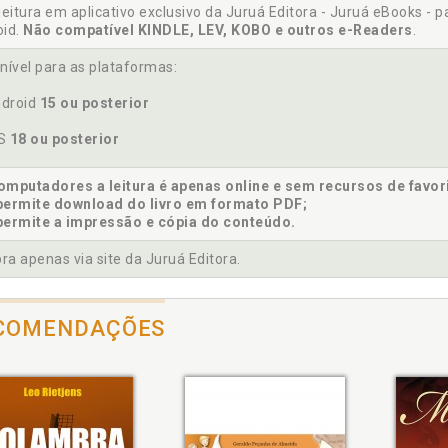
leitura em aplicativo exclusivo da Juruá Editora - Juruá eBooks - 
pítulo 20 O QUE A ABUNDÂNCIA TEM A VER COM CARIDADE?, p. 89
oid.
Não compatível KINDLE, LEV, KOBO e outros e-Readers
.
pítulo 21 COMO REMOVER OS BLOQUEIOS DE ESCASSEZ?, p. 93
pítulo 22 NOSSO MERECIMENTO É UMA CONDIÇÃO DA ALMA? UM ESTAD
nível para as plataformas:
pítulo 23 A PARTIR DE QUE MOMENTO PERCEBEMOS O FLUXO DE R
TERROMPIDO?, p. 101
droid
15 ou posterior
pítulo 24 QUAIS AS CONDIÇÕES PARA QUE POSSAMOS REALMENTE NO
OS
18 ou posterior
pítulo 25 COMO MANTER A INTUIÇÃO ABERTA PARA NOVAS PERSPECTI
pítulo 26 O DESPRENDIMENTO DA MATÉRIA DÁ-SE ATRAVÉS DA ENERG
mputadores a leitura é apenas online e sem recursos de favor
pítulo 27 COMO SER LIVRE, VIVENDO UMA VIDA MATERIAL, ONDE NEC
permite download do livro em formato PDF;
permite a impressão e cópia do conteúdo.
a apenas via site da Juruá Editora.
COMENDAÇÕES