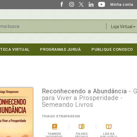
Minha conta
r
Loja Virtual
OTECA VIRTUAL
PROGRAMAS JURUÁ
PUBLIQUE CONOSCO
Reconhecendo a Abundância
- 
para Viver a Prosperidade -
Semeando Livros
THIAGO STRAPASSON
TAMBÉM
FOLHEIE
LEIA NA