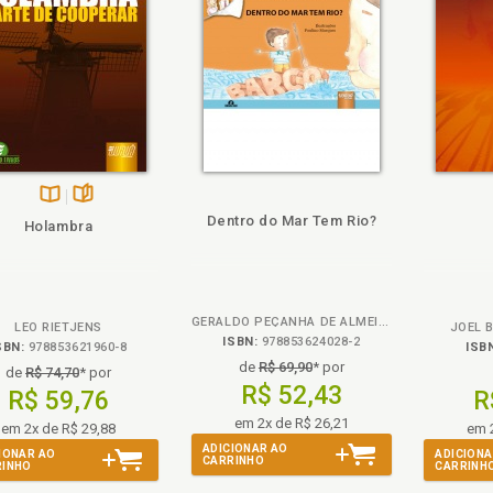
heie
Disponível
páginas
Dentro do Mar Tem Rio?
Holambra
na
B.V.
GERALDO PEÇANHA DE ALMEIDA
LEO RIETJENS
JOEL B
ISBN:
978853624028-2
SBN:
978853621960-8
ISB
de
R$ 69,90
* por
de
R$ 74,70
* por
R$ 52,43
R$ 59,76
R
em 2x de R$ 26,21
em 2x de R$ 29,88
em 
ADICIONAR AO
IONAR AO
ADICIONA
CARRINHO
RINHO
CARRINH