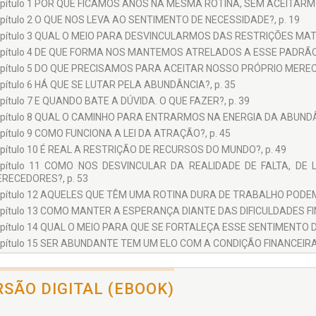
pítulo 1 POR QUE FICAMOS ANOS NA MESMA ROTINA, SEM ACEITAR
pítulo 2 O QUE NOS LEVA AO SENTIMENTO DE NECESSIDADE?, p. 19
pítulo 3 QUAL O MEIO PARA DESVINCULARMOS DAS RESTRIÇÕES MATER
pítulo 4 DE QUE FORMA NOS MANTEMOS ATRELADOS A ESSE PADRÃO C
pítulo 5 DO QUE PRECISAMOS PARA ACEITAR NOSSO PRÓPRIO MERECI
pítulo 6 HÁ QUE SE LUTAR PELA ABUNDÂNCIA?, p. 35
pítulo 7 E QUANDO BATE A DÚVIDA. O QUE FAZER?, p. 39
pítulo 8 QUAL O CAMINHO PARA ENTRARMOS NA ENERGIA DA ABUNDÂN
pítulo 9 COMO FUNCIONA A LEI DA ATRAÇÃO?, p. 45
pítulo 10 É REAL A RESTRIÇÃO DE RECURSOS DO MUNDO?, p. 49
pítulo 11 COMO NOS DESVINCULAR DA REALIDADE DE FALTA, D
RECEDORES?, p. 53
pítulo 12 AQUELES QUE TÊM UMA ROTINA DURA DE TRABALHO PODEM
pítulo 13 COMO MANTER A ESPERANÇA DIANTE DAS DIFICULDADES FIN
pítulo 14 QUAL O MEIO PARA QUE SE FORTALEÇA ESSE SENTIMENTO 
pítulo 15 SER ABUNDANTE TEM UM ELO COM A CONDIÇÃO FINANCEIRA?
pítulo 16 O QUE É O DINHEIRO?, p. 73
pítulo 17 O DINHEIRO É O MOTOR DO SENTIMENTO DE ABUNDÂNCIA?, p
RSÃO DIGITAL (EBOOK)
pítulo 18 A ABUNDÂNCIA É UM SENTIMENTO, UM ESTADO?, p. 81
pítulo 19 COMO MATERIALIZAR A ABUNDÂNCIA, DEIXANDO DE REPETI