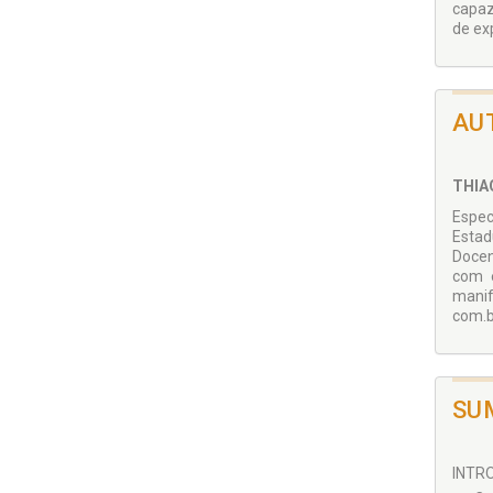
capaz
de ex
AU
THIA
Espec
Estad
Docen
com e
manif
com.b
SU
INTRO