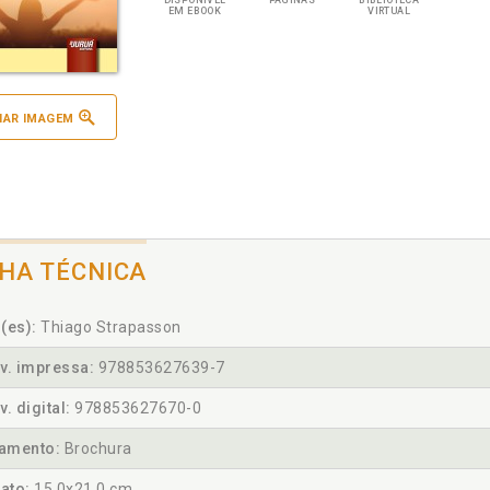
DISPONÍVEL
PÁGINAS
BIBLIOTECA
EM EBOOK
VIRTUAL
IAR IMAGEM
CHA TÉCNICA
(es):
Thiago Strapasson
v. impressa:
978853627639-7
v. digital:
978853627670-0
amento:
Brochura
ato:
15,0x21,0 cm