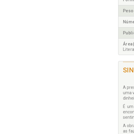
Peso
Núme
Publ
Área(
Liter
SI
A pre
uma v
dinhe
É um 
encon
senti
A obr
as fa