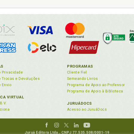
AS
PROGRAMAS
e Privacidade
Cliente Fiel
de Trocas e Devoluções
Semeando Livros
e Envio
Programa de Apoio ao Professor
Programa de Apoio à Biblioteca
ECA VIRTUAL
B.V.
JURUÁDOCS
ciona
Acesso ao JuruáDocs
Juruá Editora Ltda., CNPJ 77.535.508/0001-19