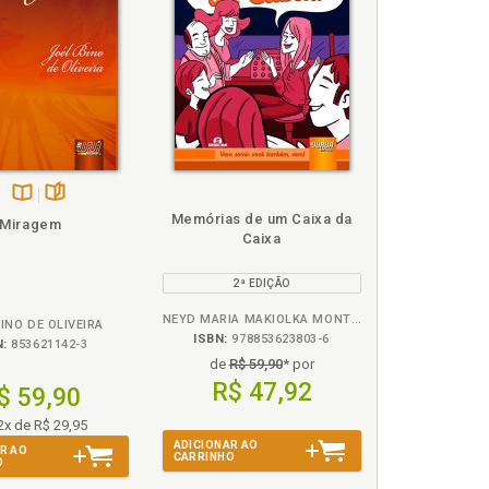
Disponível
páginas
Memórias de um Caixa da
Miragem
na
Caixa
B.V.
2ª EDIÇÃO
NEYD MARIA MAKIOLKA MONTINGELLI
INO DE OLIVEIRA
ISBN:
978853623803-6
N:
853621142-3
de
R$ 59,90
* por
R$ 47,92
$ 59,90
2x de R$ 29,95
ADICIONAR AO
R AO
CARRINHO
O