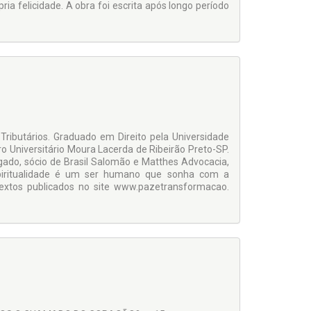
a felicidade. A obra foi escrita após longo período
s Tributários. Graduado em Direito pela Universidade
ro Universitário Moura Lacerda de Ribeirão Preto-SP.
ado, sócio de Brasil Salomão e Matthes Advocacia,
spiritualidade é um ser humano que sonha com a
extos publicados no site www.pazetransformacao.
.