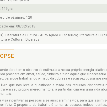
:
149grs.
ro de páginas:
120
icado em:
08/02/2018
s):
Literatura e Cultura - Auto Ajuda e Esotérico; Literatura e Cul
atura e Cultura - Diversos
NOPSE
sente obra tem o objetivo de estimular a nossa própria energia criativa 
ida próspera em amor, saúde, dinheiro e tudo aquilo que é necessário
iro, para que trabalhando o medo da pobreza e escassez possamos nos l
livro que nos leva a questionar a visão dos recursos disponíveis
trarem seu próprio merecimento e, a partir daí, criarem uma vida ab
mentais.
a visa incentivar as pessoas a se arriscarem na vida, para que assi
zer feliz. O propósito do trabalho é tornar as pessoas independente