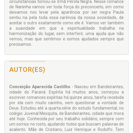
circunstâncias tornou-se Irmã Pérola Negra. Nesse romance
de Naninha vamos ver toda força do preconceito, em como
deixamos nos levar pela aparência: por ser negra Paula
sentiu na pela toda essa carência da nossa sociedade, de
aceitar o outro exatamente como ele é. Vamos ver também
a suavidade em que a espiritualidade trabalha na
harmonização do lugar, sem interferir, uma ajuda que não
vemos, mas que sentimos e somos ajudados sempre que
precisamos.
AUTOR(ES)
Conceição Aparecida Castilho
- Nasceu em Bandeirantes,
cidade do Paraná. Espírita há muitos anos, começou a
escrever romances espíritas há quinze anos, tarefa recebida
por ela com muito carinho, sem questionar a vontade de
Deus. Estudou até a quarta série do estudo fundamental, no
colégio Juvenal Mesquita, de Bandeirantes, cidade que mora
até hoje. Conhecida por seu trabalho solidário, sempre com
um sorriso no rosto, ajudando todos que buscam palavras de
acalento. Mãe de Cristiano, Luiz Henrique e Rodolfo. Tem