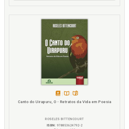
disponível
Disponível
páginas
Canto do Uirapuru, O - Retratos da Vida em Poesia
em
na
eBook
B.V.
ROSELES BITTENCOURT
ISBN:
978853624792-2