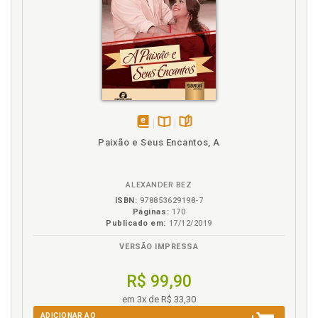
disponível
Disponível
páginas
Paixão e Seus Encantos, A
em
na
eBook
B.V.
ALEXANDER BEZ
ISBN:
978853629198-7
Páginas:
170
Publicado em:
17/12/2019
VERSÃO IMPRESSA
R$ 99,90
em 3x de R$ 33,30
ADICIONAR AO