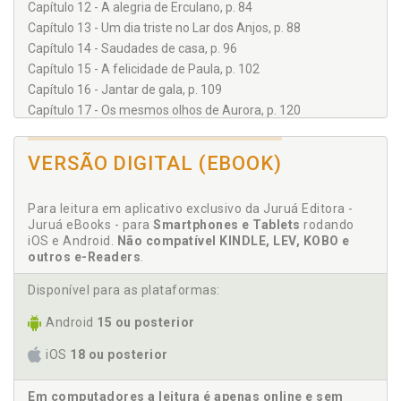
Capítulo 12 - A alegria de Erculano, p. 84
Capítulo 13 - Um dia triste no Lar dos Anjos, p. 88
Capítulo 14 - Saudades de casa, p. 96
Capítulo 15 - A felicidade de Paula, p. 102
Capítulo 16 - Jantar de gala, p. 109
Capítulo 17 - Os mesmos olhos de Aurora, p. 120
Capítulo 18 - A decisão de Laura, p. 131
Capítulo 19 - Alegria de Antonio, p. 142
VERSÃO DIGITAL (EBOOK)
Capítulo 20 - A decisão do tio Rubens, p. 152
Capítulo 21 - Adeus ao Lar dos Anjos, p. 158
Para leitura em aplicativo exclusivo da Juruá Editora -
Capítulo 22 - Adeus a Jair, p. 163
Juruá eBooks - para
Smartphones e Tablets
rodando
Capítulo 23 - Irmã Pérola Negra, p. 169
iOS e Android.
Não compatível KINDLE, LEV, KOBO e
Capítulo 24 - Reencontro, p. 173
outros e-Readers
.
Disponível para as plataformas:
Android
15 ou posterior
iOS
18 ou posterior
Em computadores a leitura é apenas online e sem