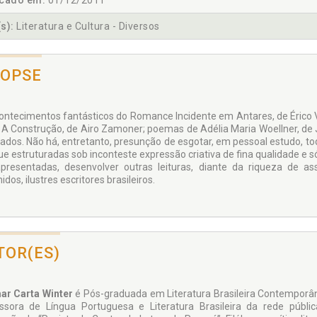
icado em:
01/12/2011
s):
Literatura e Cultura - Diversos
NOPSE
ontecimentos fantásticos do Romance Incidente em Antares, de Érico Ve
 A Construção, de Airo Zamoner; poemas de Adélia Maria Woellner, de 
sados. Não há, entretanto, presunção de esgotar, em pessoal estudo, 
e estruturadas sob inconteste expressão criativa de fina qualidade e sóli
presentadas, desenvolver outras leituras, diante da riqueza de 
idos, ilustres escritores brasileiros.
TOR(ES)
ar Carta Winter
é Pós-graduada em Literatura Brasileira Contemporâne
ssora de Língua Portuguesa e Literatura Brasileira da rede públ