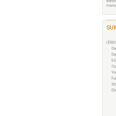
edito
monogr
SU
I ÉRI
Da
Da
Es
Co
Ve
Fu
Si
Di