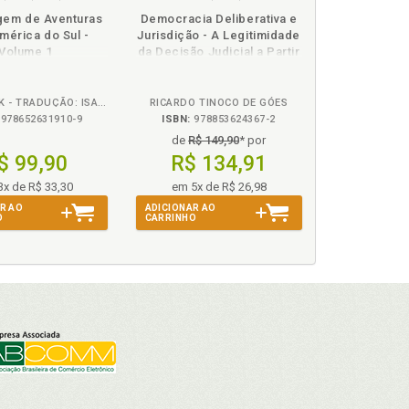
sponível
Disponível
páginas
podcast
disponível
Disponível
páginas
gem de Aventuras
Democracia Deliberativa e
m
na
em
na
mérica do Sul -
Jurisdição - A Legitimidade
ook
B.V.
eBook
B.V.
Volume 1
da Decisão Judicial a Partir
e Para Além da Teoria de J.
Habermas
ANNIE PECK - TRADUÇÃO: ISADORA BONI - COORDENADORA/ADAPTADORA: GISELLE ZAMBIAZZI
RICARDO TINOCO DE GÓES
978652631910-9
ISBN:
978853624367-2
de
R$ 149,90
* por
$ 99,90
R$ 134,91
3x de R$ 33,30
em 5x de R$ 26,98
R AO
ADICIONAR AO
O
CARRINHO