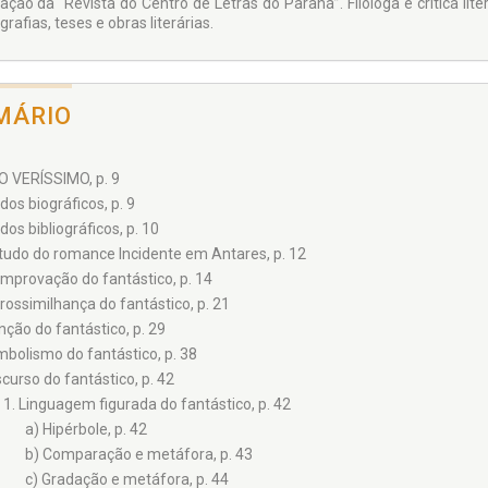
ração da “Revista do Centro de Letras do Paraná”. Filóloga e crítica lit
afias, teses e obras literárias.
MÁRIO
CO VERÍSSIMO, p. 9
dos biográficos, p. 9
dos bibliográficos, p. 10
tudo do romance Incidente em Antares, p. 12
mprovação do fantástico, p. 14
rossimilhança do fantástico, p. 21
nção do fantástico, p. 29
mbolismo do fantástico, p. 38
scurso do fantástico, p. 42
1. Linguagem figurada do fantástico, p. 42
a) Hipérbole, p. 42
b) Comparação e metáfora, p. 43
c) Gradação e metáfora, p. 44