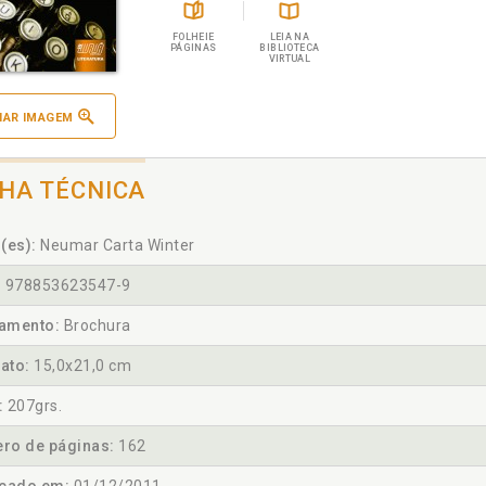
FOLHEIE
LEIA NA
PÁGINAS
BIBLIOTECA
VIRTUAL
IAR IMAGEM
CHA TÉCNICA
(es):
Neumar Carta Winter
:
978853623547-9
amento:
Brochura
ato:
15,0x21,0 cm
:
207grs.
ro de páginas:
162