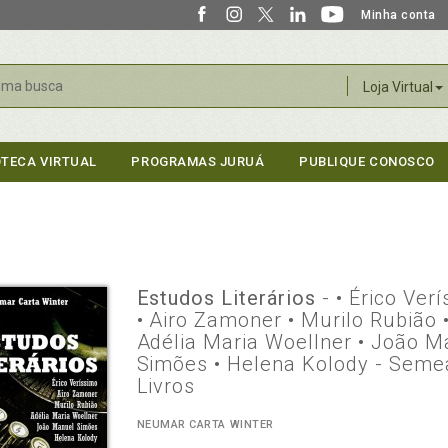
Minha conta
r
Loja Virtual
OTECA VIRTUAL
PROGRAMAS JURUÁ
PUBLIQUE CONOSCO
Estudos Literários
- • Érico Ver
• Airo Zamoner • Murilo Rubião 
Adélia Maria Woellner • João M
Simões • Helena Kolody - Sem
Livros
NEUMAR CARTA WINTER