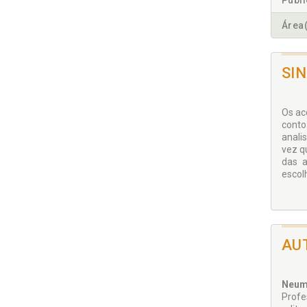
Publ
Área(
SI
Os ac
conto
anali
vez qu
das a
escolh
AU
Neum
Profe