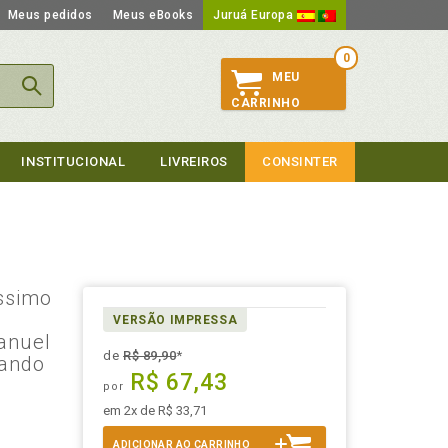
Meus pedidos
Meus eBooks
Juruá Europa
0
MEU
CARRINHO
INSTITUCIONAL
LIVREIROS
CONSINTER
íssimo
•
VERSÃO IMPRESSA
anuel
de
R$ 89,90
*
eando
R$ 67,43
por
em 2x de R$ 33,71
ADICIONAR AO CARRINHO