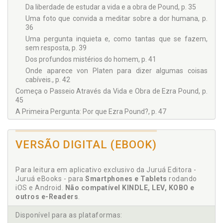
Da liberdade de estudar a vida e a obra de Pound, p. 35
Uma foto que convida a meditar sobre a dor humana, p.
36
Uma pergunta inquieta e, como tantas que se fazem,
sem resposta, p. 39
Dos profundos mistérios do homem, p. 41
Onde aparece von Platen para dizer algumas coisas
cabíveis., p. 42
Começa o Passeio Através da Vida e Obra de Ezra Pound, p.
45
A Primeira Pergunta: Por que Ezra Pound?, p. 47
Destinos trágicos que se aproximam por força de ideais,
p. 47
VERSÃO DIGITAL (EBOOK)
Começa uma história em que se misturam Ideologia e
Poesia, p. 49
Uma conversação à mesa do café e suas consequências,
Para leitura em aplicativo exclusivo da Juruá Editora -
p. 50
Juruá eBooks - para
Smartphones e Tablets
rodando
E aí, entra Ezra Pound, o gigante que saiu do Idaho, p. 53
iOS e Android.
Não compatível KINDLE, LEV, KOBO e
Visionário de uma nova Kultur, p. 57
outros e-Readers
.
Uma quase aproximação: Pound e D’Annunzio, p. 58
Disponível para as plataformas:
Da metodologia seguida neste estudo, p. 66