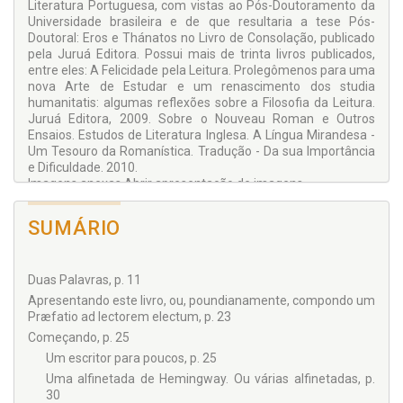
Literatura Portuguesa, com vistas ao Pós-Doutoramento da
Universidade brasileira e de que resultaria a tese Pós-
Doutoral: Eros e Thánatos no Livro de Consolação, publicado
pela Juruá Editora. Possui mais de trinta livros publicados,
entre eles: A Felicidade pela Leitura. Prolegômenos para uma
nova Arte de Estudar e um renascimento dos studia
humanitatis: algumas reflexões sobre a Filosofia da Leitura.
Juruá Editora, 2009. Sobre o Nouveau Roman e Outros
Ensaios. Estudos de Literatura Inglesa. A Língua Mirandesa -
Um Tesouro da Romanística. Tradução - Da sua Importância
e Dificuldade. 2010.
Imagens anexas Abrir apresentação de imagens
SUMÁRIO
Duas Palavras, p. 11
Apresentando este livro, ou, poundianamente, compondo um
Præfatio ad lectorem electum, p. 23
Começando, p. 25
Um escritor para poucos, p. 25
Uma alfinetada de Hemingway. Ou várias alfinetadas, p.
30