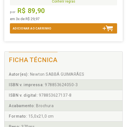
Conferir regras
R$ 89,90
por
em 3x de R$ 29,97
ADICIONAR AO CARRINHO
FICHA TÉCNICA
Autor(es):
Newton SABBÁ GUIMARÃES
ISBN v. impressa:
978853624050-3
ISBN v. digital:
978853627137-8
Acabamento:
Brochura
Formato:
15,0x21,0 cm
Peso:
370grs.