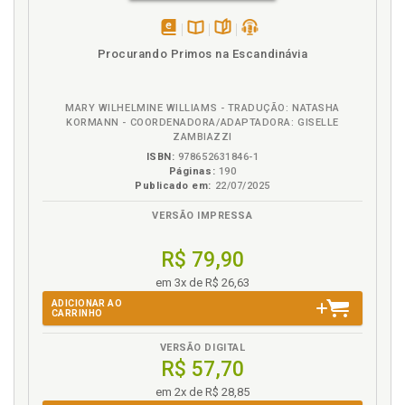
disponível
Disponível
páginas
podcast
Procurando Primos na Escandinávia
em
na
eBook
B.V.
MARY WILHELMINE WILLIAMS - TRADUÇÃO: NATASHA
KORMANN - COORDENADORA/ADAPTADORA: GISELLE
ZAMBIAZZI
ISBN:
978652631846-1
Páginas:
190
Publicado em:
22/07/2025
VERSÃO IMPRESSA
R$ 79,90
em 3x de R$ 26,63
ADICIONAR AO
CARRINHO
VERSÃO DIGITAL
R$ 57,70
em 2x de R$ 28,85