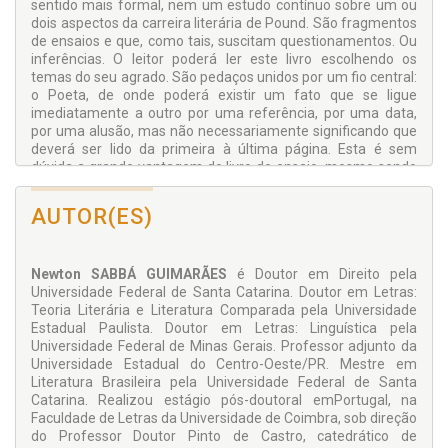
sentido mais formal, nem um estudo contínuo sobre um ou
dois aspectos da carreira literária de Pound. São fragmentos
de ensaios e que, como tais, suscitam questionamentos. Ou
inferências. O leitor poderá ler este livro escolhendo os
temas do seu agrado. São pedaços unidos por um fio central:
o Poeta, de onde poderá existir um fato que se ligue
imediatamente a outro por uma referência, por uma data,
por uma alusão, mas não necessariamente significando que
deverá ser lido da primeira à última página. Esta é sem
dúvida a grande vantagem do livro de ensaio, mesmo sendo
um estudo que pretenda assumir o feitio monográfico,
dentro de uma estrutura metodológica rígida.
AUTOR(ES)
Newton SABBÁ GUIMARÃES
é Doutor em Direito pela
Universidade Federal de Santa Catarina. Doutor em Letras:
Teoria Literária e Literatura Comparada pela Universidade
Estadual Paulista. Doutor em Letras: Linguística pela
Universidade Federal de Minas Gerais. Professor adjunto da
Universidade Estadual do Centro-Oeste/PR. Mestre em
Literatura Brasileira pela Universidade Federal de Santa
Catarina. Realizou estágio pós-doutoral emPortugal, na
Faculdade de Letras da Universidade de Coimbra, sob direção
do Professor Doutor Pinto de Castro, catedrático de