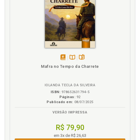
Alguns de seus mais conhecidos poemas traduzidos pelo
Autor e por José Lino Grünewald e outros, além de pequena
seleção de poemas de Pound incluídos em antologias
universais, p. 259
Uma observação necessária, p. 259
Gastón Figueira, passa Ezra Pound ao espanhol, p. 261
Bibliografia Utilizada, p. 273
disponível
Disponível
páginas
Mafra no Tempo da Charrete
em
na
eBook
B.V.
IOLANDA TECLA DA SILVEIRA
ISBN:
978652631794-5
Páginas:
92
Publicado em:
08/07/2025
VERSÃO IMPRESSA
R$ 79,90
em 3x de R$ 26,63