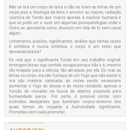
Não se tira um corpo de letra e não se tiram as letras de um
corpo pois a fisiologia da letra o envolve ao nascer, radiação
cósmica de fundo que marca apenas a espécie humana e
que se pode ver e ouvir em algumas psicopatologias onde o
Outro se apresenta como chuvisco em tela de tv sem canal
algum.
Letramento, pulsões, significantes, análise que tantas vezes
é sintática e nunca sintética; o corpo é um texto que
demanda leitura?
Do real que o significante funda em seu trabalho original,
emergem letras cujo sentido escapa porque não o é, mesmo
tão imajado para a ciência, tão almejado por ela. Do real, as
letras no corpo ora são fumaça de um fogo que não existe e
ora são matéria calcinada, às vezes sendo necessário
aumentar o fogo do desejo e às vezes restando apenas a
função de rescaldo na busca de objetos possíveis para
humanidade parca... Por sorte, é possível contar com
incêndios desejantes que iluminam corpos-sintoma dos
quais temos de resgatar a humanidade significante,
Prometeu sem nada prometer.
Não há clínica sem corpo ancorado ao significante, como
demonstram os textos do 29º número da revista da APC.