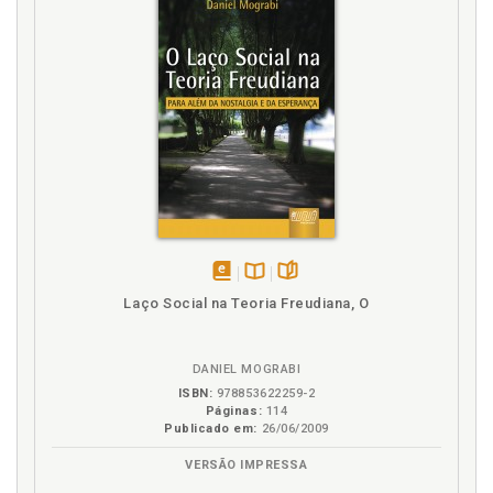
disponível
Disponível
páginas
Laço Social na Teoria Freudiana, O
em
na
eBook
B.V.
DANIEL MOGRABI
ISBN:
978853622259-2
Páginas:
114
Publicado em:
26/06/2009
VERSÃO IMPRESSA