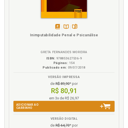
disponível
Disponível
páginas
Inimputabilidade Penal e Psicanálise
em
na
eBook
B.V.
GRETA FERNANDES MOREIRA
ISBN:
978853627536-9
Páginas:
154
Publicado em:
09/07/2018
VERSÃO IMPRESSA
de
R$ 89,90
* por
R$ 80,91
em 3x de R$ 26,97
ADICIONAR AO
CARRINHO
VERSÃO DIGITAL
de
R$ 64,70
* por