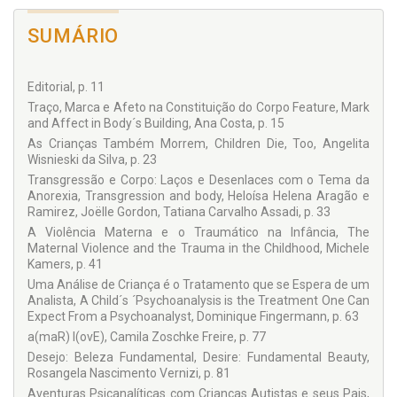
Michele Kamers
Oscar Angel Cesarotto
SUMÁRIO
Ricardo Goldenberg
Rosa Maria Marini Mariotto
Rosane Zétola Lustoza
Editorial, p. 11
Colaboradores:
Traço, Marca e Afeto na Constituição do Corpo Feature, Mark
Ana Costa
and Affect in Body´s Building, Ana Costa, p. 15
Angelita Wisnieski da Silva
As Crianças Também Morrem, Children Die, Too, Angelita
Camila Zoschke Freire
Wisnieski da Silva, p. 23
Dominique Fingermann
Transgressão e Corpo: Laços e Desenlaces com o Tema da
Heloísa Helena Aragão e Ramirez
Anorexia, Transgression and body, Heloísa Helena Aragão e
Joëlle Gordon
Ramirez, Joëlle Gordon, Tatiana Carvalho Assadi, p. 33
Maria Fernanda Liberato Beduschi
Michele Kamers
A Violência Materna e o Traumático na Infância, The
Rosangela Nascimento Vernizi
Maternal Violence and the Trauma in the Childhood, Michele
Tatiana Carvalho Assadi
Kamers, p. 41
Uma Análise de Criança é o Tratamento que se Espera de um
Analista, A Child´s ´Psychoanalysis is the Treatment One Can
Expect From a Psychoanalyst, Dominique Fingermann, p. 63
a(maR) l(ovE), Camila Zoschke Freire, p. 77
Desejo: Beleza Fundamental, Desire: Fundamental Beauty,
Rosangela Nascimento Vernizi, p. 81
Aventuras Psicanalíticas com Crianças Autistas e seus Pais,