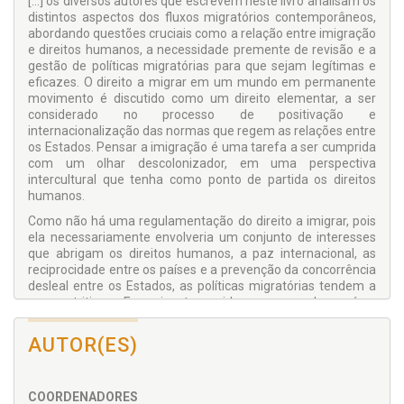
[...] os diversos autores que escrevem neste livro analisam os
distintos aspectos dos fluxos migratórios contemporâneos,
abordando questões cruciais como a relação entre imigração
e direitos humanos, a necessidade premente de revisão e a
gestão de políticas migratórias para que sejam legítimas e
eficazes. O direito a migrar em um mundo em permanente
movimento é discutido como um direito elementar, a ser
considerado no processo de positivação e
internacionalização das normas que regem as relações entre
os Estados. Pensar a imigração é uma tarefa a ser cumprida
com um olhar descolonizador, em uma perspectiva
intercultural que tenha como ponto de partida os direitos
humanos.
Como não há uma regulamentação do direito a imigrar, pois
ela necessariamente envolveria um conjunto de interesses
que abrigam os direitos humanos, a paz internacional, as
reciprocidade entre os países e a prevenção da concorrência
desleal entre os Estados, as políticas migratórias tendem a
ser restritivas. E assim tem sido no caso dos países
estudados nos artigos aqui selecionados, cujas legislações
visam prioritariamente à admissão de imigrantes que
AUTOR(ES)
representem mão de obra qualificada ou investidores que
gerem empregos a nacionais. Com isso, acabam sendo
excluídos milhares de indivíduos que imigram justamente por
COORDENADORES
não terem em seus países de origem melhores condições de