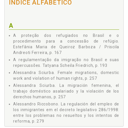
ÍNDICE ALFABÉTICO
PROCEDIMENTO PARA A CONCESSÃO DE
Estefânia Maria de Queiroz Barboza
REFÚGIOREFUGEES PROTECTION IN BRAZIL AND
Gabriel Gualano de Godoy
PROCEDURE FOR GRANTING OF REFUGE, Estefânia Maria de
Queiroz Barboza / Priscila Andreoti Ferreira, p. 167
Gabriele Vestri
A
A REGULAMENTAÇÃO DA IMIGRAÇÃO NO BRASIL E SUAS
Giuseppe Puma
REPERCUSSÕES IMMIGRATION RULES IN BRAZIL AND ITS
A proteção dos refugiados no Brasil e o
REPERCUSSIONS, Tatyana Scheila Friedrich, p. 193
Heloisa Fernandes Câmara
procedimento para a concessão de refúgio.
CONFLITO ARMADO INTERNO NA SÍRIA E SEU IMPACTO NO
Javier de Lucas
Estefânia Maria de Queiroz Barboza / Priscila
BRASIL, Gabriel Gualano de Godoy, p. 211
Licia Siracusa
Andreoti Ferreira, p. 167
VISIÓN GLOBAL DE LA INMIGRACIÓN BRASILEÑA EN ESPAÑA:
PRINCIPIOS PARA UNA POLÍTICA MIGRATORIA, Santiago
A regulamentação da imigração no Brasil e suas
Milena Petters Melo
Yerga Cobos, p. 219
repercussões. Tatyana Scheila Friedrich, p. 193
Ornella Spataro
O VOTO DO IMIGRANTE COMO MECANISMO DE
Alessandra Sciurba. Female migrations, domestic
Priscila Andreoti Ferreira
INTEGRAÇÃO: UMA PERSPECTIVA COMPARADA DAS
work and violation of human rights, p. 257
REALIDADES BRASILEIRA E ESPANHOLA, Carolina Genovez
Roberta Teresa di Rosa
Alessandra Sciurba. La migración femenina, el
Parreira / Danilo Garrido, p. 243
trabajo doméstico asalariado y la violación de los
Santiago Yerga Cobos
LA MIGRACIÓN FEMENINA, EL TRABAJO DOMÉSTICO
derechos humanos, p. 257
ASALARIADO Y LA VIOLACIÓN DE LOS DERECHOS HUMANOS
Tatyana Scheila Friedrich
FEMALE MIGRATIONS, DOMESTIC WORK AND VIOLATION OF
Alessandro Riccobono. La regulación del empleo de
Vanessa Oliveira Batista Berner
HUMAN RIGHTS, Alessandra Sciurba, p. 257
los inmigrantes em el decreto legislativo 286/1998:
LA REGULACIÓN DEL EMPLEO DE LOS INMIGRANTES EM EL
entre los problemas no resueltos y los intentos de
Vera Karam de Chueiri
DECRETO LEGISLATIVO 286/1998: ENTRE LOS PROBLEMAS
reforma, p. 279
NO RESUELTOS Y LOS INTENTOS DE REFORMA THE