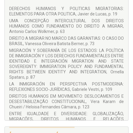
DERECHOS HUMANOS Y POLITICAS MIGRATORIAS:
GABRIEL GUALANO DE GODOY
ELEMENTOS PARA OTRA POLITICA, Javier de Lucas, p. 19
UMA CONCEPÇÃO INTERCULTURAL DOS DIREITOS
Doutorando em Teoria e Filosofia do Direito pela Universidade
HUMANOS COMO FUNDAMENTO DO DIREITO A MIGRAR,
do Estado do Rio de Janeiro - UERJ. Mestre em Direito,
Antonio Carlos Wolkmer, p. 63
Antropologia e Sociedade pela
London School of Economics
and Political Science
- LSE. Advogado formado pela
DIREITO A MIGRAR NO MARCO DAS GARANTIAS: O CASO DO
Universidade Federal do Paraná - UFPR. Oficial de Proteção
BRASIL, Vanessa Oliveira Batista Berner, p. 73
do Escritório da Agência da ONU para Refugiados - ACNUR no
MIGRACIÓN Y SOBERANÍA DE LOS ESTADOS: LA POLÍTICA
Brasil.
DE INMIGRACIÓN Y LOS DERECHOS FUNDAMENTALES ENTRE
IDENTIDAD E INTEGRACIÓN MIGRATION AND STATE
SOVEREIGNTY: IMMIGRATION POLICY AND FUNDAMENTAL
COLABORADORES
RIGHTS BETWEEN IDENTITY AND INTEGRATION, Ornella
Spataro, p. 87
Alessandra Sciurba
LA INMIGRACIÓN EN PERSPECTIVA POSTMODERNA:
Alessandro Riccobono
REFLEXIONES SOCIO-JURÍDICAS, Gabriele Vestri, p. 109
Andrea Sciortino
DIREITOS HUMANOS EM MOVIMENTO: DESLOCAMENTOS E
DESESTABILIZAÇÃO CONSTITUCIONAL, Vera Karam de
Antonio Carlos Wolkmer
Chueiri / Heloisa Fernandes Câmara, p. 123
Carolina Genovez Parreira
ENTRE IGUALDADE E DIVERSIDADE: GLOBALIZAÇÃO,
MIGRAÇÕES, DIREITOS HUMANOS E RELAÇÕES
Cristiano Celone
INTERCULTURAIS, Milena Petters Melo, p. 141
Danilo Garrido
A PROTEÇÃO DOS REFUGIADOS NO BRASIL E O