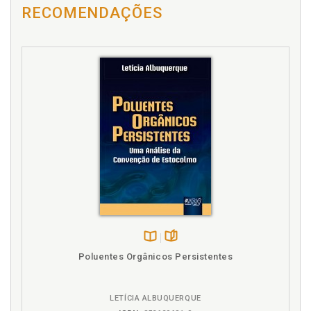
Carolina Genovez Parreira. O voto do imigrante
RECOMENDAÇÕES
como mecanismo de integração: uma perspectiva
comparada das realidades brasileira e espanhola.
Carolina Genovez Parreira / Danilo Garrido, p. 243
Caso Hirsi Jamaa. El caso Hirsi Jamaa: derechos de
los migrantes en alta mar y control de las fronteras
de acuerdo con el tribunal europeo de derechos
humanos. Andrea Sciortino, p. 389
Clandestino. O direito à liberdade pessoal e a
detenção administrativa dos imigrantes irregulares
e clandestinos na Itália. Cristiano Celone, p. 347
Conflito armado interno na Síria e seu impacto no
Brasil. Gabriel Gualano de Godoy, p. 211
Convenção Europeia de Direitos Humanos. O
princípio da não devolução e a Convenção Europeia
de Direitos Humanos. Giuseppe Puma, p. 367
Criminal law. Immigration criminal law in Italy: an
Disponível
páginas
Poluentes Orgânicos Persistentes
example of the criminal law of fear. Licia Siracusa, p.
na
407
B.V.
Cristiano Celone. O direito à liberdade pessoal e a
LETÍCIA ALBUQUERQUE
detenção administrativa dos imigrantes irregulares