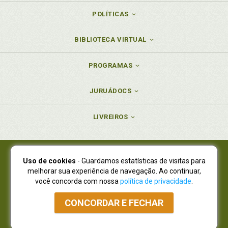
POLÍTICAS
BIBLIOTECA VIRTUAL
PROGRAMAS
JURUÁDOCS
LIVREIROS
Uso de cookies
- Guardamos estatísticas de visitas para
Juruá Editora Ltda., CNPJ 77.535.508/0001-19
melhorar sua experiência de navegação. Ao continuar,
Juruá Informática Ltda., CNPJ 01.701.561/0001-80
você concorda com nossa
política de privacidade
.
NOVO ENDEREÇO:
R. Flávio Dallegrave, 7665, São Lourenço |
Curitiba - Paraná - CEP 82210-310
CONCORDAR E FECHAR
Atendimento: (41) 4009-3900
|
Vendas Atacado: (41) 4009-3939
|
Atendimento via Whatsapp
NÃO DISPOMOS MAIS DE SHOWROOW