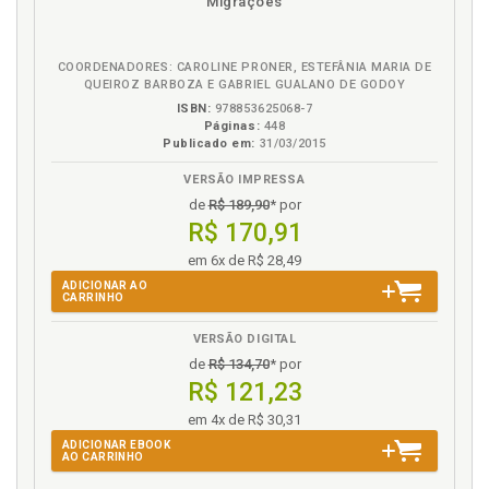
Migrações
em
na
diferente daquele em que foi adquirida a
eBook
B.V.
qualificação profissional, p. 136
Direito de estabelecimento, p. 75
COORDENADORES: CAROLINE PRONER, ESTEFÂNIA MARIA DE
QUEIROZ BARBOZA E GABRIEL GUALANO DE GODOY
Direito de estabelecimento e o exercício em grupo,
ISBN:
978853625068-7
p. 93
Páginas:
448
Discriminação. Princípio de não-discriminação, p. 9
Publicado em:
31/03/2015
VERSÃO IMPRESSA
E
de
R$ 189,90
* por
R$ 170,91
Ensino superior. Reconhecimento dos diplomas de
ensino superior., p. 41
em 6x de R$ 28,49
Estabelecimento. Direito de estabelecimento, p. 75
ADICIONAR AO
CARRINHO
Estabelecimento. Direito de estabelecimento e o
exercício em grupo, p. 93
VERSÃO DIGITAL
Exercício da profissão a título assalariado, p. 59
de
R$ 134,70
* por
Exercício em grupo. Profissão. Direito de
R$ 121,23
estabelecimento e o exercício em grupo, p. 93
em 4x de R$ 30,31
ADICIONAR EBOOK
L
AO CARRINHO