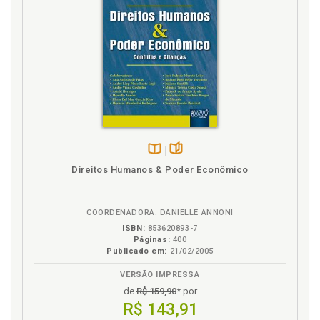
Disponível
páginas
Direitos Humanos & Poder Econômico
na
B.V.
COORDENADORA: DANIELLE ANNONI
ISBN:
853620893-7
Páginas:
400
Publicado em:
21/02/2005
VERSÃO IMPRESSA
de
R$ 159,90
* por
R$ 143,91