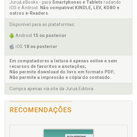
Orientação religiosa e saúde mental em adolescentes no
Juruá eBooks - para
Smartphones e Tablets
rodando
Félix Neto
Brasil, na Alemanha e Suíça, Mirjam Hoffmann / Christoph de
iOS e Android.
Não compatível KINDLE, LEV, KOBO e
Oliveira Käppler, p. 193
outros e-Readers
.
Jaqueline Tavares de Assis
Religiosidade e bem-estar subjetivo em estudantes
Jessyca Lais Cleto Machado
Disponível para as plataformas:
portugueses e brasileiros, Ana Veríssimo Ferreira / Maria da
Luciana Fernandes Marques
Conceição Pinto / Félix Neto, p. 207
Android
15 ou posterior
Sobre os autores, p. 231
Maria da Conceição Pinto
iOS
18 ou posterior
Maria Inês Gandolfo Conceição
Marta Helena de Freitas
Em computadores a leitura é apenas online e sem
Maurício S. Neubern
recursos de favoritos e anotações;
Não permite download do livro em formato PDF;
Mirjam Hoffmann
Não permite a impressão e cópia do conteúdo.
Nicole Bacellar Zaneti
Compra apenas via site da Juruá Editora.
Rosa Maria Rigo
Sergio Henrique Nunes Pereira
Vanessa Ferreira de Castro
RECOMENDAÇÕES
Vicente Paulo Alves