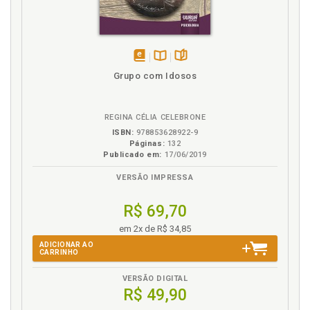
disponível
Disponível
páginas
Grupo com Idosos
em
na
eBook
B.V.
REGINA CÉLIA CELEBRONE
ISBN:
978853628922-9
Páginas:
132
Publicado em:
17/06/2019
VERSÃO IMPRESSA
R$ 69,70
em 2x de R$ 34,85
ADICIONAR AO
CARRINHO
VERSÃO DIGITAL
R$ 49,90