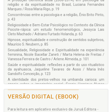
A produção científica atual (2008-2014) em psicologia da
religião e da espiritualidade no Brasil, Luciana Fernandes
SERGIO HENRIQUE NUNES PEREIRA
Marques / Rosa Maria Rigo, p. 19
Doutorando no Programa de Pós-Graduação
Stricto Sensu
Concorrências entre a psicologia e a religião, Ênio Brito Pinto,
em Psicologia da Universidade Católica de Brasília – UCB.
p. 43
Mestre em Psicologia Clínica pela Pontifícia Universidade
Católica do Rio de Janeiro – PUC-Rio. Psicólogo formado pela
Religiosidade e Bem-Estar Psicológico no Contexto da Clínica
Universidade Católica de Brasília – UCB. Psicanalista,
Psicote-rápica: um estudo fenomenológico, Jessyca Lais
Membro Associado da Sociedade de Psicanálise Pluralista de
Cleto Machado / Adriano Furtado Holanda, p. 63
Brasília – SPP-Brasília. Dedica-se aos estudos da cultura e da
Hipnose, espiritualidade e construção de sentidos subjetivos,
religião em diálogo com aportes da psicanálise, da filosofia e
Maurício S. Neubern, p. 85
das ciências sociais. Atua nos contextos da clínica e da
Sexualidade, Religiosidade e Espiritualidade na experiência
docência acadêmica (graduação e
lato sensu
).
feminina, Nicole Bacellar Zaneti / Marta Helena de Freitas /
Vanessa Ferreira de Castro / Arlene Almeida, p. 101
COLABORADORES
Saúde e espiritualidade: reflexões a partir do uso ritualístico
Adriana Aparecida de Andrade e Silva
da ayahuasca, Jaqueline Tavares de Assis / Maria Inês
Gandolfo Conceição, p. 123
Adriano Furtado Holanda
A identidade dos pretos-velhos na umbanda carioca: um
Ana Veríssimo Ferreira
ensaio sobre o imaginário social, Sergio Henrique Nunes
Arlene Almeida
Pereira, p. 139
Escalas de Orientação Religiosa Intrínseca, Extrínseca e de
Christoph de Oliveira Käppler
VERSÃO DIGITAL (EBOOK)
Busca para o emprego na pesquisa com idosos, Adriana
Cláudia Cristina Fukuda
Aparecida de Andrade e Silva / Cláudia Cristina Fukuda /
Marta Helena de Freitas / Vicente Paulo Alves, p. 169
Ênio Brito Pinto
Para leitura em aplicativo exclusivo da Juruá Editora -