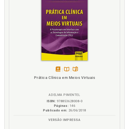
disponível
Disponível
páginas
Prática Clínica em Meios Virtuais
em
na
eBook
B.V.
ADELMA PIMENTEL
ISBN:
978853628008-0
Páginas:
146
Publicado em:
26/06/2018
VERSÃO IMPRESSA