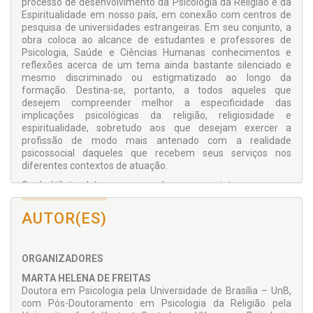
processo de desenvolvimento da Psicologia da Religião e da
Espiritualidade em nosso país, em conexão com centros de
pesquisa de universidades estrangeiras. Em seu conjunto, a
obra coloca ao alcance de estudantes e professores de
Psicologia, Saúde e Ciências Humanas conhecimentos e
reflexões acerca de um tema ainda bastante silenciado e
mesmo discriminado ou estigmatizado ao longo da
formação. Destina-se, portanto, a todos aqueles que
desejem compreender melhor a especificidade das
implicações psicológicas da religião, religiosidade e
espiritualidade, sobretudo aos que desejam exercer a
profissão de modo mais antenado com a realidade
psicossocial daqueles que recebem seus serviços nos
diferentes contextos de atuação.
Será útil também para aqueles que se interessam por
estudos comparativos entre culturas e sobre como e em que
experiências de brasileiros se aproximam ou se distanciam
AUTOR(ES)
da de pessoas que vivem em outros contextos, em especial
no que tange ao impacto da religiosidade e da espiritualidade
sobre seus valores, vidas e relações.
ORGANIZADORES
MARTA HELENA DE FREITAS
Doutora em Psicologia pela Universidade de Brasília – UnB,
com Pós-Doutoramento em Psicologia da Religião pela