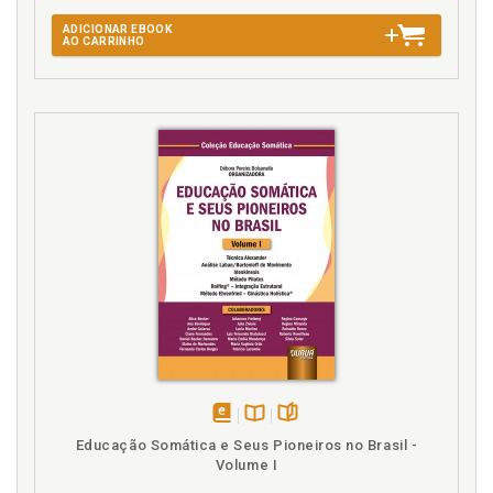
ADICIONAR EBOOK
AO CARRINHO
disponível
Disponível
páginas
Educação Somática e Seus Pioneiros no Brasil -
em
na
Volume I
eBook
B.V.