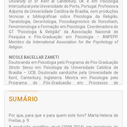
University of of Kent at Canterbury
, UK e em Psicologia
Intercultural pela Universidade do Porto, Portugal. Professora
Adjunta da Universidade Católica de Brasília, com produções
técnicas e bibliográficas sobre Psicologia da Religião,
Tanatologia, Gerontologia, Psicodiagnóstico de Rorschach,
Fenomenologia e Formação em Psicologia. Coordenadora do
GT “Psicologia & Religião” da Associação Nacional de
Pesquisa e Pós-Graduação em Psicologia – ANPEPP.
Membro da
International Association for the Psychology of
Religion
.
NICOLE BACELLAR ZANETI
Doutoranda em Psicologia pelo Programa de Pós-Graduação
Stricto Sensu
em Psicologia da Universidade Católica de
Brasília – UCB. Doutorado sanduíche pela Universidade de
Kent, Canterbury, Inglaterra. Mestra em Psicologia pelo
Programa de Pós-Graduação em Processos de
Desenvolvimento Humano e Saúde (PG-PDS), do Instituto de
Psicologia da Universidade de Brasília – UnB. Especialista em
SUMÁRIO
Gestalt-terapia pelo Instituto de Gestalt-terapia de Brasília –
IGTB. Possui Graduação em Psicologia pelo Centro
Universitário IESB. Professora do Instituto de Ensino Superior
de Goiás – IESGO. Professora do Curso de Formação em
Por que, para que e para quem este livro? Marta Helena de
Gestalt-terapia do Instituto de Gestalt-terapia de Brasília –
Freitas, p. 9
IGTB. Autora do livro
O Deus das crianças
.