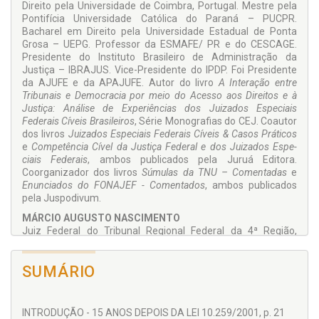
Direito pela Universidade de Coimbra, Portugal. Mestre pela
Pon­tifícia Universidade Católica do Paraná – PUCPR.
Bacharel em Direito pela Universidade Estadual de Ponta
Grosa – UEPG. Professor da ESMAFE/ PR e do CESCAGE.
Presidente do Instituto Brasileiro de Administração da
Justiça – IBRAJUS. Vice-Presidente do IPDP. Foi Presidente
da AJUFE e da APAJUFE. Autor do livro
A Interação entre
Tribunais e Democracia por meio do Acesso aos Direitos e à
Justiça: Análise de Experiências dos Juizados Es­peciais
Federais Cíveis Brasileiros
, Série Monografias do CEJ. Coautor
dos livros
Juizados Especiais Federais Cíveis & Casos Práticos
e
Competência Cível da Justiça Federal e dos Juizados Espe­
ciais Federais
, ambos publicados pela Juruá Editora.
Coorganizador dos livros
Súmulas da TNU – Comentadas
e
Enunciados do FONAJEF - Comentados
, ambos publicados
pela Juspodivum.
MÁRCIO AUGUSTO NASCIMENTO
Juiz Federal do Tribunal Regional Federal da 4ª Região,
lotado na 8ª Vara Federal de Londrina/PR. Bacharel em
Direito pela Universidade Estadual de Londrina – UEL.
SUMÁRIO
Professor convi­dado em cursos de Pós-Graduação em
Direito Previdenciário da UEL e da Pontifícia Universidade
Católica do Paraná – PUCPR (Campus de Lon­drina). Ex-
Auditor Fiscal da Receita Federal do Brasil. Coautor do livro
INTRODUÇÃO - 15 ANOS DEPOIS DA LEI 10.259/2001, p. 21