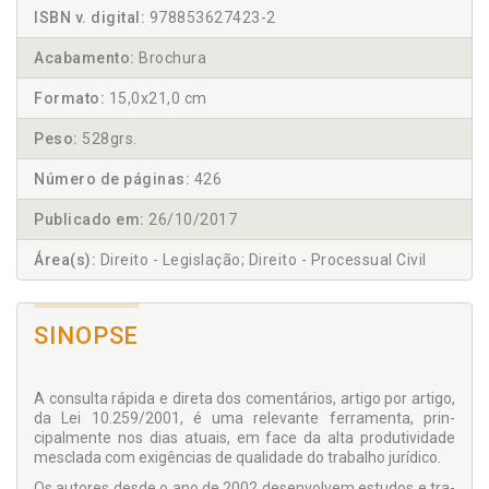
ISBN v. digital:
978853627423-2
Acabamento:
Brochura
Formato:
15,0x21,0 cm
Peso:
528grs.
Número de páginas:
426
Publicado em:
26/10/2017
Área(s):
Direito - Legislação; Direito - Processual Civil
SINOPSE
A consulta rápida e direta dos comentários, artigo por ar­tigo,
da Lei 10.259/2001, é uma relevante ferramenta, prin­
cipalmente nos dias atuais, em face da alta produtividade
mesclada com exigências de qualidade do trabalho jurídico.
Os autores desde o ano de 2002 desenvolvem estudos e tra­