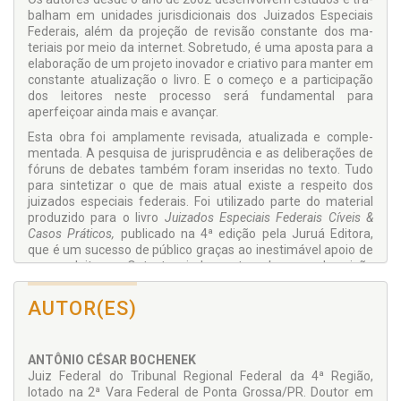
balham em unidades jurisdicionais dos Juizados Especiais
Federais, além da projeção de revisão constante dos ma­
teriais por meio da internet. Sobretudo, é uma aposta para a
elaboração de um projeto inovador e criativo para man­ter em
constante atualização o livro. E o começo e a par­ticipação
dos leitores neste processo será fundamental para
aperfeiçoar ainda mais e avançar.
Esta obra foi amplamente revisada, atualizada e comple­
mentada. A pesquisa de jurisprudência e as deliberações de
fóruns de debates também foram inseridas no texto. Tudo
para sintetizar o que de mais atual existe a respeito dos
juizados especiais federais. Foi utilizado parte do material
produzido para o livro
Juizados Especiais Federais Cíveis &
Casos Práticos,
publicado na 4ª edição pela Juruá Editora,
que é um sucesso de público graças ao inestimável apoio de
nossos leitores. O texto ainda contempla uma descrição
detalhada do “procedimento” nas Turmas Regionais e de
Uniformização, com enfoque nas Resoluções do Con­selho
AUTOR(ES)
Nacional de Justiça que disciplinam a matéria, bem como na
jurisprudência a respeito do tema.
O presente livro é o resultado de um esforço coletivo em
ANTÔNIO CÉSAR BOCHENEK
permanente construção e o leitor é o principal personagem
Juiz Federal do Tribunal Regional Federal da 4ª Região,
de transformação e vida da obra. Boa leitura.
lotado na 2ª Vara Federal de Ponta Grossa/PR. Dou­tor em