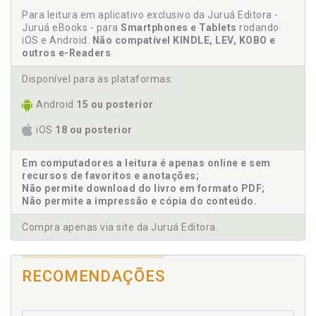
Art. 3º, p. 57
Para leitura em aplicativo exclusivo da Juruá Editora -
Juruá eBooks - para
3.1 A COMPETÊNCIA CÍVEL DOS JUIZADOS ESPECIAIS NA
Smartphones e Tablets
rodando
iOS e Android.
CONSTITUIÇÃO FEDERAL É PROCEDIMENTO
Não compatível KINDLE, LEV, KOBO e
outros e-Readers
OBRIGATÓRIO, p. 57
.
3.2 CAUSAS DE MENOR COMPLEXIDADE, p. 63
Disponível para as plataformas:
3.3 LIMITE DE ALÇADA DE 60 SALÁRIOS MÍNIMOS DOS
JUIZADOS ESPECIAIS FEDERAIS, p. 65
Android
15 ou posterior
3.3.1 Regra Geral, p. 66
iOS
18 ou posterior
3.3.2 Salário Mínimo, p. 66
3.3.3 Competência Relativa e Absoluta, p. 67
Em computadores a leitura é apenas online e sem
3.3.4 Valor da Causa, p. 67
recursos de favoritos e anotações;
3.3.5 Pedido Genérico e Renúncia Tácita, p. 69
Não permite download do livro em formato PDF;
3.3.6 Parcelas Não Incluídas no Valor da Causa, p. 71
Não permite a impressão e cópia do conteúdo.
3.3.7 O Valor Dado à Causa pelo Autor Pode ser
Modificado, p. 72
Compra apenas via site da Juruá Editora.
3.3.8 O Valor da Causa é Distinto do Valor da
Condenação, p. 72
3.3.9 Valor da Causa no Dia da Propositura da Ação, p.
RECOMENDAÇÕES
72
3.3.10 Como se Encontra o Valor da Causa?, p. 73
3.3.11 Renúncia ao Valor Excedente a 60 Salários