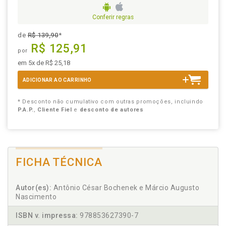
Conferir regras
de
R$ 139,90
*
R$ 125,91
por
em 5x de R$ 25,18
ADICIONAR AO CARRINHO
* Desconto não cumulativo com outras promoções, incluindo
P.A.P.
,
Cliente Fiel
e
desconto de autores
FICHA TÉCNICA
Autor(es):
Antônio César Bochenek e Márcio Augusto
Nascimento
ISBN v. impressa:
978853627390-7