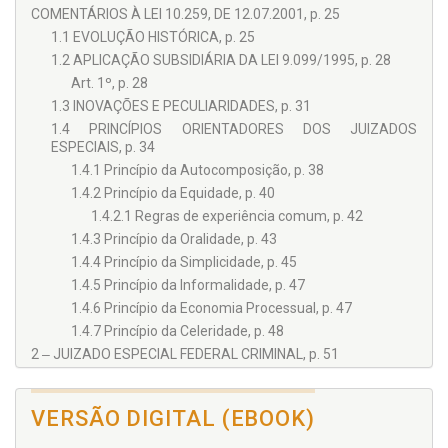
Juizados Especiais Federais Cíveis & Casos Práticos
, Juruá
COMENTÁRIOS À LEI 10.259, DE 12.07.2001, p. 25
Editora. Autor dos livros
Benefícios Previdenciários e
1.1 EVOLUÇÃO HISTÓRICA, p. 25
Assistenciais – Curso de Prática Judicial com Modelos de
Petições e Requeri­mentos
, Juruá Editora e
Aposentadoria
1.2 APLICAÇÃO SUBSIDIÁRIA DA LEI 9.099/1995, p. 28
Pública Universal no Brasil: proposta para diminuir as
Art. 1º, p. 28
desigualdades sociais
, LTr. Coorganizador dos livros
Súmulas
1.3 INOVAÇÕES E PECULIARIDADES, p. 31
da TNU – Comentadas
e
Enunciados do FONAJEF -
Comentados
, ambos publi­cados pela Juspodivum.
1.4 PRINCÍPIOS ORIENTADORES DOS JUIZADOS
ESPECIAIS, p. 34
1.4.1 Princípio da Autocomposição, p. 38
1.4.2 Princípio da Equidade, p. 40
1.4.2.1 Regras de experiência comum, p. 42
1.4.3 Princípio da Oralidade, p. 43
1.4.4 Princípio da Simplicidade, p. 45
1.4.5 Princípio da Informalidade, p. 47
1.4.6 Princípio da Economia Processual, p. 47
1.4.7 Princípio da Celeridade, p. 48
2 ‒ JUIZADO ESPECIAL FEDERAL CRIMINAL, p. 51
Art. 2º, p. 51
Art. 2º, parágrafo único, p. 51
VERSÃO DIGITAL (EBOOK)
3 ‒ COMPETÊNCIA CÍVEL DOS JUIZADOS ESPECIAIS
FEDERAIS, p. 57