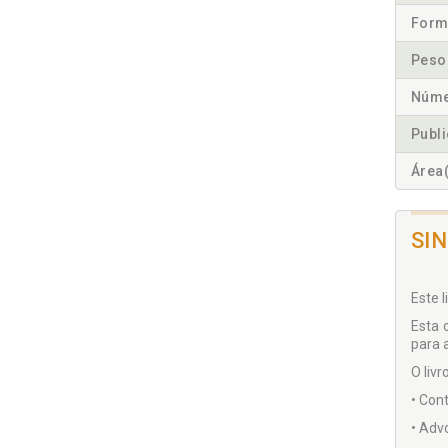
Form
Peso
Núme
Publ
Área(
SI
Este 
Esta 
para 
O livr
• Con
• Adv