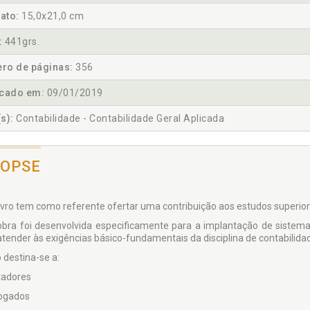
ato:
15,0x21,0 cm
:
441grs.
ro de páginas:
356
icado em:
09/01/2019
s):
Contabilidade - Contabilidade Geral Aplicada
NOPSE
livro tem como referente ofertar uma contribuição aos estudos superior
obra foi desenvolvida especificamente para a implantação de sistemas
atender às exigências básico-fundamentais da disciplina de contabilida
o destina-se a:
tadores
ogados