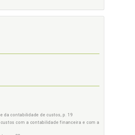
ros Contábeis, e Consequentemente aos Atos e Fatos
2
e da contabilidade de custos, p. 19
 custos com a contabilidade financeira e com a