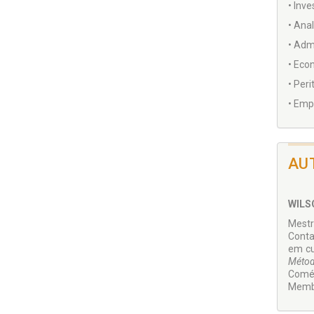
• Inve
• Ana
• Adm
• Eco
• Peri
• Emp
AU
WILS
Mestr
Conta
em cu
Métod
Comé
Membr