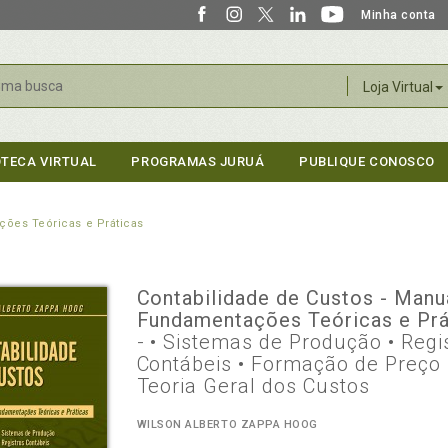
Minha conta
r
Loja Virtual
OTECA VIRTUAL
PROGRAMAS JURUÁ
PUBLIQUE CONOSCO
ções Teóricas e Práticas
Contabilidade de Custos - Manu
Fundamentações Teóricas e Prá
- • Sistemas de Produção • Regi
Contábeis • Formação de Preço 
Teoria Geral dos Custos
WILSON ALBERTO ZAPPA HOOG