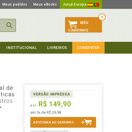
Meus pedidos
Meus eBooks
Juruá Europa
0
MEU
CARRINHO
INSTITUCIONAL
LIVREIROS
CONSINTER
al de
ticas
VERSÃO IMPRESSA
stros
R$ 149,90
por
•
em 5x de R$ 29,98
ADICIONAR AO CARRINHO