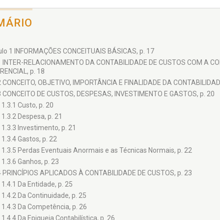
MÁRIO
ulo 1 INFORMAÇÕES CONCEITUAIS BÁSICAS, p. 17
1 INTER-RELACIONAMENTO DA CONTABILIDADE DE CUSTOS COM A CO
RENCIAL, p. 18
2 CONCEITO, OBJETIVO, IMPORTÂNCIA E FINALIDADE DA CONTABILIDAD
3 CONCEITO DE CUSTOS, DESPESAS, INVESTIMENTO E GASTOS, p. 20
1.3.1 Custo, p. 20
1.3.2 Despesa, p. 21
1.3.3 Investimento, p. 21
1.3.4 Gastos, p. 22
1.3.5 Perdas Eventuais Anormais e as Técnicas Normais, p. 22
1.3.6 Ganhos, p. 23
4 PRINCÍPIOS APLICADOS À CONTABILIDADE DE CUSTOS, p. 23
1.4.1 Da Entidade, p. 25
1.4.2 Da Continuidade, p. 25
1.4.3 Da Competência, p. 26
1.4.4 Da Epiqueia Contabilística, p. 26