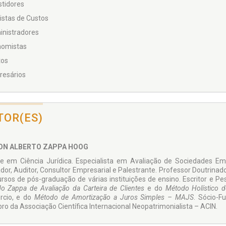
stidores
listas de Custos
inistradores
nomistas
tos
resários
TOR(ES)
ON ALBERTO ZAPPA HOOG
e em Ciência Jurídica. Especialista em Avaliação de Sociedades Emp
dor, Auditor, Consultor Empresarial e Palestrante. Professor Doutrinado
rsos de pós-graduação de várias instituições de ensino. Escritor e Pes
o Zappa de Avaliação da Carteira de Clientes
e do
Método Holístico 
rcio, e do
Método de Amortização a Juros Simples – MAJS
. Sócio-F
o da Associação Científica Internacional Neopatrimonialista – ACIN.