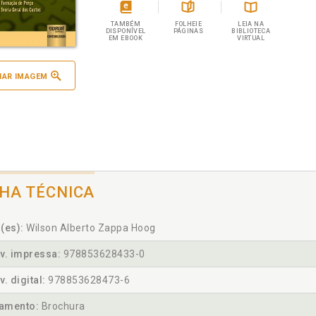
TAMBÉM
FOLHEIE
LEIA NA
DISPONÍVEL
PÁGINAS
BIBLIOTECA
EM EBOOK
VIRTUAL
IAR IMAGEM
CHA TÉCNICA
(es):
Wilson Alberto Zappa Hoog
v. impressa:
978853628433-0
v. digital:
978853628473-6
amento:
Brochura