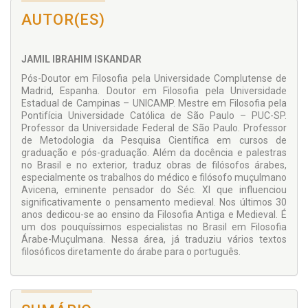
AUTOR(ES)
JAMIL IBRAHIM ISKANDAR
Pós-Doutor em Filosofia pela Universidade Complutense de
Madrid, Espanha. Doutor em Filosofia pela Universi­dade
Estadual de Campi­nas – UNICAMP. Mestre em Filosofia pela
Pontifícia Uni­versidade Católica de São Paulo – PUC-SP.
Professor da Universidade Federal de São Paulo. Professor
de Metodo­logia da Pesquisa Científica em cursos de
graduação e pós-graduação. Além da docência e palestras
no Brasil e no exterior, traduz obras de filósofos árabes,
especialmente os trabalhos do médico e filósofo muçulmano
Avicena, eminente pensador do Séc. XI que influenciou
significati­vamente o pensamento me­dieval. Nos últimos 30
anos dedicou-se ao ensino da Filosofia Antiga e Medieval. É
um dos pouquíssimos espe­cialistas no Brasil em Filoso­fia
Árabe-Muçulmana. Nessa área, já traduziu vários textos
filosóficos diretamente do árabe para o português.