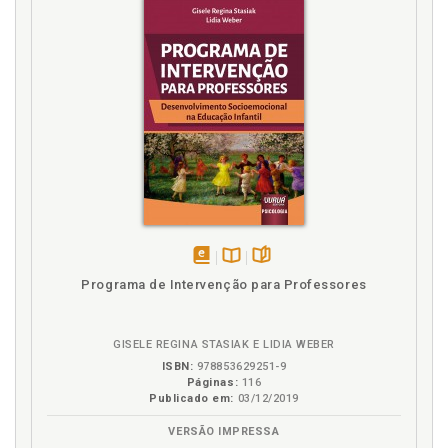
GLOSSÁRIO, p. 93
13 DEFINIÇÃO, p. 93
TÍTULOS DE LOMBADAS DE PUBLICAÇÕES, p. 95
14 DEFINIÇÃO, p. 95
14.1 Título da lombada, p. 95
14.2 Título da lombada no sentido descendente, p. 96
REFERÊNCIAS, p. 97
disponível
Disponível
páginas
Programa de Intervenção para Professores
em
na
eBook
B.V.
GISELE REGINA STASIAK E LIDIA WEBER
ISBN:
978853629251-9
Páginas:
116
Publicado em:
03/12/2019
VERSÃO IMPRESSA