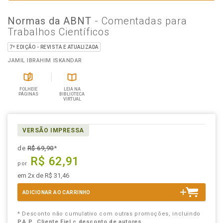
Normas da ABNT
- Comentadas para
Trabalhos Científicos
7ª EDIÇÃO - REVISTA E ATUALIZADA
JAMIL IBRAHIM ISKANDAR
FOLHEIE
LEIA NA
PÁGINAS
BIBLIOTECA
VIRTUAL
VERSÃO IMPRESSA
de
R$ 69,90
*
R$ 62,91
por
em 2x de R$ 31,46
ADICIONAR AO CARRINHO
* Desconto não cumulativo com outras promoções, incluindo
P.A.P.
,
Cliente Fiel
e
desconto de autores