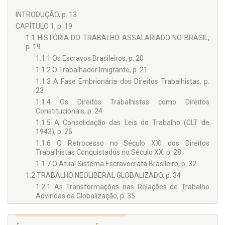
francês que contribuiu para o desenvolvimento e expansão
da teoria das representações sociais. Pesquisadora na área
INTRODUÇÃO, p. 13
de representações sociais com ênfase no nível ideológico,
CAPÍTULO 1, p. 19
normas e valores aplicados à psicologia jurídica, política e
1.1 HISTÓRIA DO TRABALHO ASSALARIADO NO BRASIL,
educação.
p. 19
PEDRO HUMBERTO FARIA CAMPOS
1.1.1 Os Escravos Brasileiros, p. 20
Psicólogo, com Mestrado em Educação pela Universidade
1.1.2 O Trabalhador Imigrante, p. 21
Federal de Goiás e Doutorado em Psicologia Social pela
1.1.3 A Fase Embrionária dos Direitos Trabalhistas, p.
Universidade de Provence, na França. Atuou em programas
23
de intervenção com meninos de rua e no campo da saúde
1.1.4 Os Direitos Trabalhistas como Direitos
mental. Atuou como docente e pesquisador na pós-
Constitucionais, p. 24
graduação Stricto Sensu em Psicologia na PUC-Goiás desde
1999; atualmente no Programa de Psicologia da
1.1.5 A Consolidação das Leis do Trabalho (CLT de
UNIVERSO/RJ. Suas pesquisas e projetos têm como
1943), p. 25
principais temas as representações sociais em situações de
1.1.6 O Retrocesso no Século XXI dos Direitos
exclusão social, a violência nas escolas, práticas inclusivas e
Trabalhistas Conquistados no Século XX, p. 28
de saúde. Foi Secretário Geral da Sociedade Brasileira de
1.1.7 O Atual Sistema Escravocrata Brasileiro, p. 32
Psicologia.
1.2 TRABALHO NEOLIBERAL GLOBALIZADO, p. 34
1.2.1 As Transformações nas Relações de Trabalho
Advindas da Globalização, p. 35
1.2.2 O Papel do Estado Neoliberal, p. 37
1.2.3 Resultados da Política Neoliberal Globalizada, p.