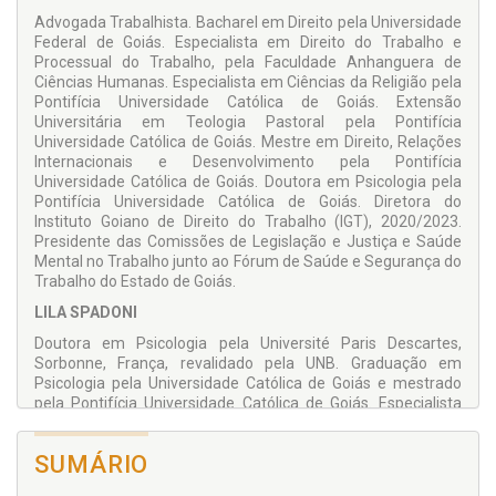
Advogada Trabalhista. Bacharel em Direito pela Universidade
Federal de Goiás. Especialista em Direito do Trabalho e
Processual do Trabalho, pela Faculdade Anhanguera de
Ciências Humanas. Especialista em Ciências da Religião pela
Pontifícia Universidade Católica de Goiás. Extensão
Universitária em Teologia Pastoral pela Pontifícia
Universidade Católica de Goiás. Mestre em Direito, Relações
Internacionais e Desenvolvimento pela Pontifícia
Universidade Católica de Goiás. Doutora em Psicologia pela
Pontifícia Universidade Católica de Goiás. Diretora do
Instituto Goiano de Direito do Trabalho (IGT), 2020/2023.
Presidente das Comissões de Legislação e Justiça e Saúde
Mental no Trabalho junto ao Fórum de Saúde e Segurança do
Trabalho do Estado de Goiás.
LILA SPADONI
Doutora em Psicologia pela Université Paris Descartes,
Sorbonne, França, revalidado pela UNB. Graduação em
Psicologia pela Universidade Católica de Goiás e mestrado
pela Pontifícia Universidade Católica de Goiás. Especialista
em Saúde Coletiva pela Unaerp. Professora do Programa de
Pós-graduação em Psicologia e do Programa de Pós-
SUMÁRIO
graduação em Educação da Pontifícia Universidade Católica
de Goiás. Foi aluna de Michel-Louis Rouquette, pesquisador