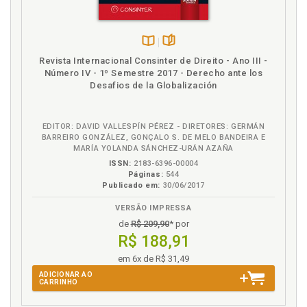
Piaget. Levy-Bruhl e Piaget, p. 71
Política neoliberal globalizada. Resultados, p. 41
R
Disponível
páginas
Revista Internacional Consinter de Direito - Ano III -
na
Número IV - 1º Semestre 2017 - Derecho ante los
Referências, p. 143
B.V.
Desafios de la Globalización
Reforma trabalhista brasileira, p. 50
Reforma trabalhista. Discursos da reforma
trabalhista, p. 111
EDITOR: DAVID VALLESPÍN PÉREZ - DIRETORES: GERMÁN
BARREIRO GONZÁLEZ, GONÇALO S. DE MELO BANDEIRA E
Reforma trabalhista. O discurso político que
MARÍA YOLANDA SÁNCHEZ-URÁN AZAÑA
justificou a reforma trabalhista, p. 118
ISSN:
2183-6396-00004
Reforma trabalhista. Organização dos discursos da
Páginas:
544
reforma trabalhista, p. 132
Publicado em:
30/06/2017
Reforma trabalhista. Os discursos dos deputados
VERSÃO IMPRESSA
federais, p. 112
de
R$ 209,90
* por
Relação de trabalho. Transformações nas relações
R$ 188,91
de trabalho advindas da globalização, p. 35
em 6x de R$ 31,49
Representação social. Teoria das representações
ADICIONAR AO
sociais, p. 67
CARRINHO
Representações coletivas. Durkheim e as