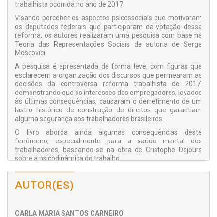
trabalhista ocorrida no ano de 2017.
Visando perceber os aspectos psicossociais que motivaram
os deputados federais que participaram da votação dessa
reforma, os autores realizaram uma pesquisa com base na
Teoria das Representações Sociais de autoria de Serge
Moscovici.
A pesquisa é apresentada de forma leve, com figuras que
esclarecem a organização dos discursos que permearam as
decisões da controversa reforma trabalhista de 2017,
demonstrando que os interesses dos empregadores, levados
às últimas consequências, causaram o derretimento de um
lastro histórico de construção de direitos que garantiam
alguma segurança aos trabalhadores brasileiros.
O livro aborda ainda algumas consequências deste
fenômeno, especialmente para a saúde mental dos
trabalhadores, baseando-se na obra de Cristophe Dejours
sobre a psicodinâmica do trabalho.
O resultado dessa profunda pesquisa você precisa conhecer.
Ela te dará subsídios para estudos, pesquisas, compreensão
AUTOR(ES)
e principalmente reflexão sobre o momento histórico que
vivemos. A conclusão? Você fará.
CARLA MARIA SANTOS CARNEIRO