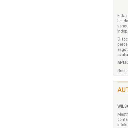
Esta 
Lei d
vangu
indep
O foc
perce
esgot
avali
APLI
Recom
juíze
E, em
AU
embas
esfer
em pa
artig
WILS
Mestr
conta
Intel