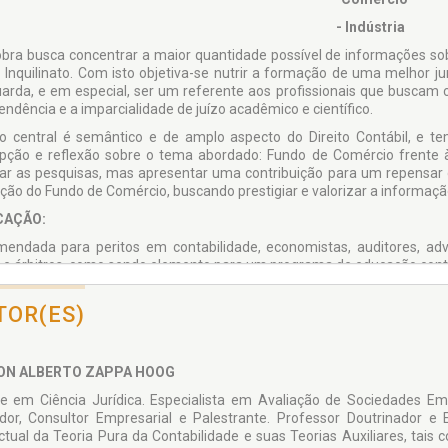
- Indústria
obra busca concentrar a maior quantidade possível de informações so
o Inquilinato. Com isto objetiva-se nutrir a formação de uma melhor ju
arda, e em especial, ser um referente aos profissionais que buscam c
endência e a imparcialidade de juízo acadêmico e científico.
o central é semântico e de amplo aspecto do Direito Contábil, e t
pção e reflexão sobre o tema abordado: Fundo de Comércio frente à
ar as pesquisas, mas apresentar uma contribuição para um repensar 
ação do Fundo de Comércio, buscando prestigiar e valorizar a informação
CAÇÃO:
endada para peritos em contabilidade, economistas, auditores, advo
s e árbitros, como sendo elemento para um programa de educação cont
 decorrência de sua forte característica doutrinária, é indicada
TOR(ES)
am as disputas e, consequentemente, as indenizações ligadas à rescis
a arbitral ou judicial. O seu uso profissionalizante decorre de uma bas
receres, laudos, relatos e sentenças. Destacamos a sua aplicação 
os, monografias, dissertações e teses.
ON ALBERTO ZAPPA HOOG
e em Ciência Jurídica. Especialista em Avaliação de Sociedades Emp
dor, Consultor Empresarial e Palestrante. Professor Doutrinador e
ectual da Teoria Pura da Contabilidade e suas Teorias Auxiliares, tais