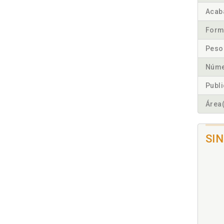
Acab
Form
Peso
Núme
Publ
Área(
SI