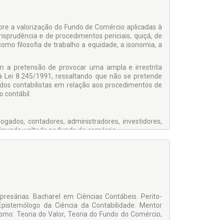
bre a valorização do Fundo de Comércio aplicadas à
risprudência e de procedimentos periciais, quiçá, de
omo filosofia de trabalho a equidade, a isonomia, a
em a pretensão de provocar uma ampla e irrestrita
 Lei 8.245/1991, ressaltando que não se pretende
dos contabilistas em relação aos procedimentos de
 contábil.
gados, contadores, administradores, investidores,
inuada, voltado ao fundo de comércio.
 como elemento essencial das fundamentações que
ão de contrato de aluguel não residencial, seja na
e de preceito científico, que normalmente é aplicada
também no meio acadêmico quando da elaboração de
resárias. Bacharel em Ciências Contábeis. Perito-
 Epistemólogo da Ciência da Contabilidade. Mentor
 como: Teoria do Valor, Teoria do Fundo do Comércio,