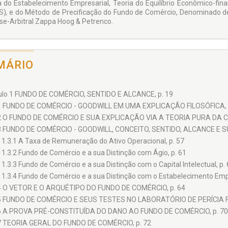
a do Estabelecimento Empresarial, Teoria do Equilíbrio Econômico-fi
S)
,
e do Método de Precificação do Fundo de Comércio, Denominado de H
se-Arbitral Zappa Hoog & Petrenco.
MÁRIO
ulo 1 FUNDO DE COMÉRCIO, SENTIDO E ALCANCE, p. 19
1 FUNDO DE COMÉRCIO - GOODWILL EM UMA EXPLICAÇÃO FILOSÓFICA, 
2 O FUNDO DE COMÉRCIO E SUA EXPLICAÇÃO VIA A TEORIA PURA DA CO
3 FUNDO DE COMÉRCIO - GOODWILL, CONCEITO, SENTIDO, ALCANCE E S
1.3.1 A Taxa de Remuneração do Ativo Operacional, p. 57
1.3.2 Fundo de Comércio e a sua Distinção com Ágio, p. 61
1.3.3 Fundo de Comércio e a sua Distinção com o Capital Intelectual, p.
1.3.4 Fundo de Comércio e a sua Distinção com o Estabelecimento Empr
4 O VETOR E O ARQUÉTIPO DO FUNDO DE COMÉRCIO, p. 64
5 FUNDO DE COMÉRCIO E SEUS TESTES NO LABORATÓRIO DE PERÍCIA F
6 A PROVA PRÉ-CONSTITUÍDA DO DANO AO FUNDO DE COMÉRCIO, p. 70
7 TEORIA GERAL DO FUNDO DE COMÉRCIO, p. 72