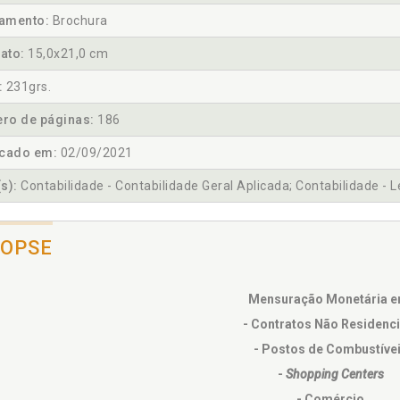
amento:
Brochura
ato:
15,0x21,0 cm
:
231grs.
ro de páginas:
186
icado em:
02/09/2021
s):
Contabilidade - Contabilidade Geral Aplicada; Contabilidade - L
NOPSE
Mensuração Monetária e
- Contratos Não Residenci
- Postos de Combustíve
-
Shopping Centers
- Comércio