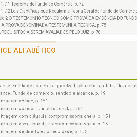
1.7.1 Teorema do Fundo de Comércio, p. 72
1.7.2 Leis Científicas que Regulam a Teoria Geral do Fundo de Comércio
ulo 2 O TESTEMUNHO TÉCNICO COMO PROVA DA EVIDÊNCIA DO FUNDO 
1 A PROVA DENOMINADA TESTEMUNHA TÉCNICA, p. 75
2 REQUISITOS A SEREM AVALIADOS PELO JUIZ, p. 78
3 DISTINÇÕES DO TESTEMUNHO TÉCNICO CONTÁBIL COM OUTRAS POSS
4 A FUNDAMENTAÇÃO CONTÁBIL COMO ELEMENTO DE CONVICÇÃO, p. 
DICE ALFABÉTICO
5 A RETÓRICA E O TESTEMUNHO TÉCNICO, p. 80
6 OS BENEFÍCIOS DA TESTEMUNHA TÉCNICA NA SOLUÇÃO DA DISPUTA 
tulo 3 FUNDAMENTAÇÕES RELATIVAS AO DIREITO À INDENIZAÇÃO DO
SUA NÃO RENOVAÇÃO, p. 83
1 FUNDO DE COMÉRCIO - GOODWILL E A LEI DE LOCAÇÃO EM CONTRATO 
ance. Fundo de comércio - goodwill, conceito, sentido, alcance e
2 FUNDO DE COMÉRCIO - GOODWILL NOS SHOPPING CENTERS, FRENTE À LE
ance. Fundo de comércio, sentido e alcance, p. 19
3.2.1 Particularidades e Interesses Eminentemente Econômicos, Frente à
itragem ad hoc, p. 151
3 O FUNDO DE COMÉRCIO NOS CASOS DE POSTOS DE COMBUSTÍVEIS, p
4 OS FREGUESES E OS LUCROS ORIUNDOS DA FUNÇÃO SOCIAL DO EXERC
itragem ad hoc e a institucional, p. 151
5 OS PRINCÍPIOS LOCATÍCIOS, p. 100
itragem com cláusula compromissória cheia, p. 151
3.5.1 Princípio de Reaver a Posse do Imóvel Respeitando o Contrato de
itragem com cláusula compromissória vazia, p. 152
3.5.2 O Princípio da Liberdade de Contratar, p. 102
itragem de direito e por equidade, p. 153
3.5.3 O Princípio da Ordem Econômica, p. 102