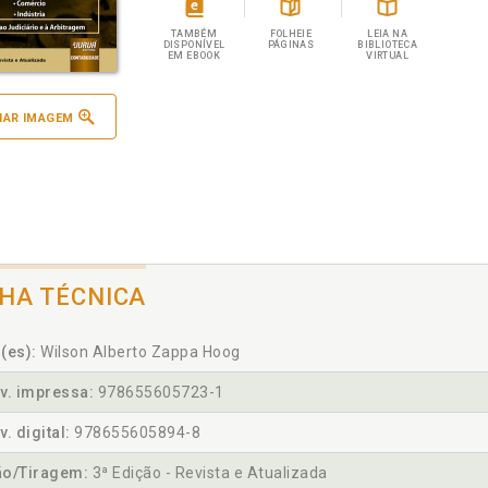
TAMBÉM
FOLHEIE
LEIA NA
DISPONÍVEL
PÁGINAS
BIBLIOTECA
EM EBOOK
VIRTUAL
IAR IMAGEM
CHA TÉCNICA
(es):
Wilson Alberto Zappa Hoog
v. impressa:
978655605723-1
v. digital:
978655605894-8
ão/Tiragem:
3ª Edição - Revista e Atualizada