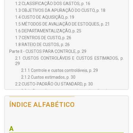
1.2 CLASSIFICAÇÃO DOS GASTOS, p. 16
1.3 OBJETIVOS DA APURAÇÃO DO CUSTO, p. 18
1.4 CUSTO DE AQUISIÇÃO, p. 19
1.5 MÉTODOS DE AVALIAÇÃO DE ESTOQUES, p. 21
1.6 DEPARTAMENTALIZAÇÃO, p. 25
1.7 CENTROS DE CUSTO, p. 26
1.8 RATEIO DE CUSTOS, p. 26
Parte II - CUSTOS PARA CONTROLE, p. 29
2.1 CUSTOS CONTROLÁVEIS E CUSTOS ESTIMADOS, p.
29
2.1.1 Controle e custos controláveis, p. 29
2.1.2 Custos estimados, p. 30
2.2 CUSTO-PADRÃO OU STANDARD, p. 30
2.2.1 Procedimentos para determinação do custo-
padrão, p. 31
2.3 CUSTO-PADRÃO E ANÁLISE DAS VARIAÇÕES, p. 32
ÍNDICE ALFABÉTICO
2.4 CONTROLE DE CUSTOS ADMINISTRATIVOS, p. 33
2.4.1 Controle das despesas administrativas, p. 33
2.4.2 Controle das despesas comerciais, p. 34
A
Parte III - CUSTOS PARA FINS FISCAIS, p. 35