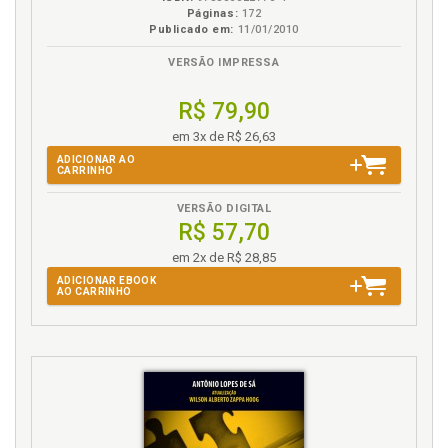
Páginas:
172
M
Publicado em:
11/01/2010
VERSÃO IMPRESSA
Mercadorias. Cálculo do custo de aquisição de
mercadorias, p. 59
R$ 79,90
Métodos de avaliação de estoques, p. 21
em 3x de R$ 26,63
N
ADICIONAR AO
CARRINHO
Normas fiscais para avaliação de estoques, p. 35
VERSÃO DIGITAL
R$ 57,70
O
em 2x de R$ 28,85
Objetivo da apuração de custos, p. 18
ADICIONAR EBOOK
AO CARRINHO
Objetivos empresariais, p. 42
P
Preço. Custo e formação de preço de venda no
comércio, p. 58
Preço. Custos para formação de preço de venda, p.
57