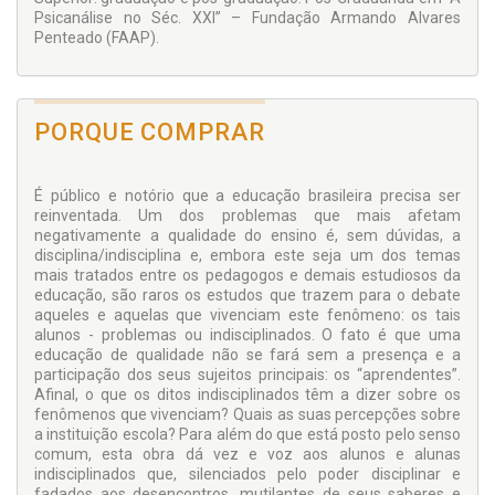
Psicanálise no Séc. XXI” – Fundação Armando Alvares
Penteado (FAAP).
PORQUE COMPRAR
É público e notório que
a educação brasileira precisa ser
reinventada.
Um dos problemas que mais afetam
negativamente a qualidade do ensino é, sem dúvidas, a
disciplina/indisciplina e, embora este seja um dos temas
mais tratados entre os pedagogos e demais estudiosos da
educação, são raros os estudos que trazem para o debate
aqueles e aquelas que vivenciam este fenômeno: os tais
alunos - problemas ou indisciplinados. O fato é que uma
educação de qualidade não se fará sem a presença e a
participação dos seus sujeitos principais: os “aprendentes”.
Afinal, o que os ditos indisciplinados têm a dizer sobre os
fenômenos que vivenciam? Quais as suas percepções sobre
a instituição escola? Para além do que está posto pelo senso
comum, esta obra dá vez e voz aos alunos e alunas
indisciplinados que, silenciados pelo poder disciplinar e
fadados aos desencontros, mutilantes de seus saberes e