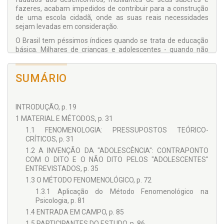
fazeres, acabam impedidos de contribuir para a construção
de uma escola cidadã, onde as suas reais necessidades
sejam levadas em consideração.
O Brasil tem péssimos índices quando se trata de educação
básica. Milhares de crianças e adolescentes - quando não
evadem ou repetem continuadamente de série - recebem
seus certificados de conclusão, sem que tenham
SUMÁRIO
desenvolvido as habilidades e competências necessárias
para continuar os estudos e/ou inserir-se no mercado de
trabalho. Apontado como o grande vilão das escolas, o
fenômeno disciplina/indisciplina carece de ser mais bem
INTRODUÇÃO, p. 19
compreendido, visto que tem prejudicado as vidas dos
1 MATERIAL E MÉTODOS, p. 31
sujeitos educativos, contribuindo de modo significativo para a
1.1 FENOMENOLOGIA: PRESSUPOSTOS TEÓRICO-
manutenção do quadro deficitário em que se encontra a
CRÍTICOS, p. 31
educação pública brasileira. Ouvir o que os ditos alunos-
problemas têm a dizer a respeito dos fenômenos que
1.2 A INVENÇÃO DA "ADOLESCÊNCIA": CONTRAPONTO
protagonizam pode ser um primeiro passo em direção a uma
COM O DITO E O NÃO DITO PELOS "ADOLESCENTES"
melhor compreensão da disciplina/indisciplina que, por
ENTREVISTADOS, p. 35
motivos diversos, acaba por afetar negativamente o
1.3 O MÉTODO FENOMENOLÓGICO, p. 72
processo de ensino aprendizagem.
1.3.1 Aplicação do Método Fenomenológico na
Debater o fenômeno disciplina/indisciplina escolar na
Psicologia, p. 81
atualidade é uma questão de extrema urgência, visto que os
1.4 ENTRADA EM CAMPO, p. 85
confrontos interpessoais nas escolas tem ultrapassado os
1.5 PARTICIPANTES DO ESTUDO, p. 86