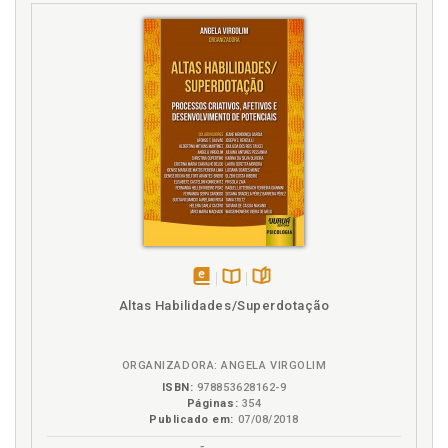
P
Pesquisa. Entrada em campo, p. 85
Pesquisa. Participantes do estudo, p. 86
Pesquisa. Seleção da turma observada e dos
professores participantes, p. 87
Pesquisa. Seleção dos alunos entrevistados e
distribuição quanto ao sexo, idade e série que
estavam cursando durante a pesquisa, p. 86
Pressupostos. Fenomenologia: pressupostos
teórico-críticos, p. 31
Psicologia. Aplicação do método fenomenológico na
psicologia, p. 81
disponível
Disponível
páginas
R
Altas Habilidades/Superdotação
em
na
eBook
B.V.
Referências, p. 203
ORGANIZADORA: ANGELA VIRGOLIM
ISBN:
978853628162-9
Páginas:
354
Publicado em:
07/08/2018