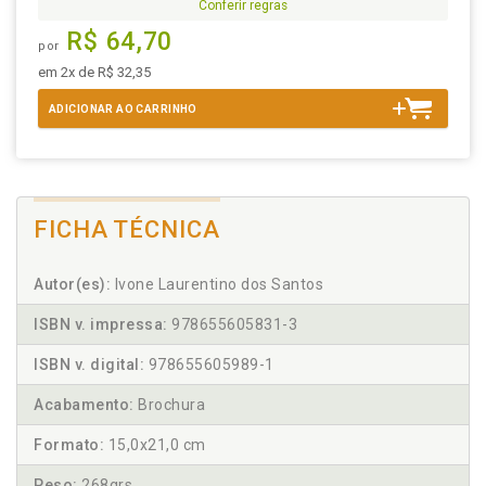
Conferir regras
R$ 64,70
por
em 2x de R$ 32,35
ADICIONAR AO CARRINHO
FICHA TÉCNICA
Autor(es):
Ivone Laurentino dos Santos
ISBN v. impressa:
978655605831-3
ISBN v. digital:
978655605989-1
Acabamento:
Brochura
Formato:
15,0x21,0 cm
Peso:
268grs.