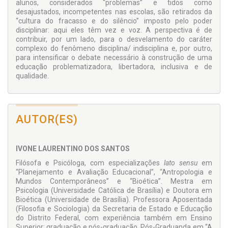
alunos, considerados “problemas” e tidos como
desajustados, incompetentes nas escolas, são retirados da
“cultura do fracasso e do silêncio” imposto pelo poder
disciplinar: aqui eles têm vez e voz. A perspectiva é de
contribuir, por um lado, para o desvelamento do caráter
complexo do fenômeno disciplina/ indisciplina e, por outro,
para intensificar o debate necessário à construção de uma
educação problematizadora, libertadora, inclusiva e de
qualidade.
AUTOR(ES)
IVONE LAURENTINO DOS SANTOS
Filósofa e Psicóloga, com especializações
lato sensu
em
“Planejamento e Avaliação Educacional”, “Antropologia e
Mundos Contemporâneos” e “Bioética”. Mestra em
Psicologia (Universidade Católica de Brasília) e Doutora em
Bioética (Universidade de Brasília). Professora Aposentada
(Filosofia e Sociologia) da Secretaria de Estado e Educação
do Distrito Federal, com experiência também em Ensino
Superior: graduação e pós-graduação. Pós-Graduanda em “A