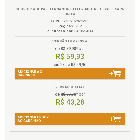
eBook
B.V.
comportamentos observados e nas entrevistas.
Metodologias adotadas: entre a licenciosidade e o
COORDENADORAS: FERNANDA HELLEN RIBEIRO PISKE E SARA
BAHIA
autoritarismo, p. 153
ISBN:
978853624269-9
Fenomenologia. Método fenomenológico, p. 72
Páginas:
202
Fenomenologia: pressupostos teórico-críticos, p. 31
Publicado em:
03/06/2013
VERSÃO IMPRESSA
I
de
R$ 79,90
* por
R$ 59,93
Instrumentos de coleta de dados, p. 88
Introdução, p. 19
em 2x de R$ 29,96
Invenção da "adolescência": contraponto com o dito
ADICIONAR AO
CARRINHO
e o não dito pelos "adolescentes" entrevistados, p.
35
VERSÃO DIGITAL
de
R$ 57,70
* por
M
R$ 43,28
Material e métodos, p. 31
ADICIONAR EBOOK
Método fenomenológico, p. 72
AO CARRINHO
Métodos e material, p. 31