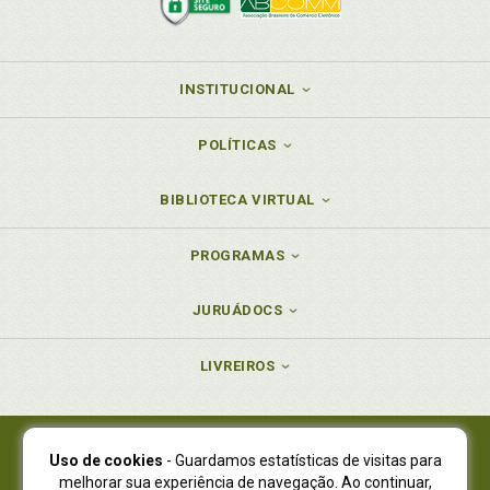
INSTITUCIONAL
POLÍTICAS
BIBLIOTECA VIRTUAL
PROGRAMAS
JURUÁDOCS
LIVREIROS
Uso de cookies
- Guardamos estatísticas de visitas para
Juruá Editora Ltda., CNPJ 77.535.508/0001-19
melhorar sua experiência de navegação. Ao continuar,
Juruá Informática Ltda., CNPJ 01.701.561/0001-80