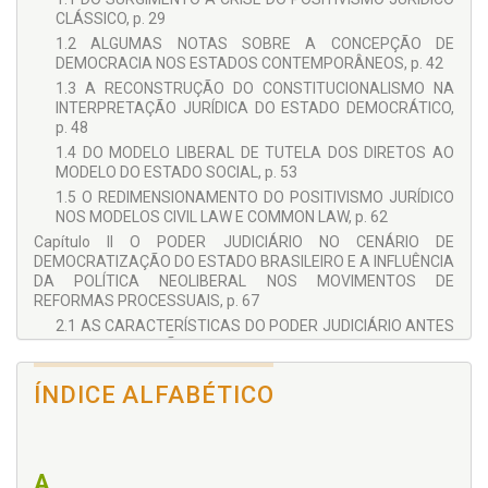
CLÁSSICO, p. 29
1.2 ALGUMAS NOTAS SOBRE A CONCEPÇÃO DE
DEMOCRACIA NOS ESTADOS CONTEMPORÂNEOS, p. 42
1.3 A RECONSTRUÇÃO DO CONSTITUCIONALISMO NA
INTERPRETAÇÃO JURÍDICA DO ESTADO DEMOCRÁTICO,
p. 48
1.4 DO MODELO LIBERAL DE TUTELA DOS DIRETOS AO
MODELO DO ESTADO SOCIAL, p. 53
1.5 O REDIMENSIONAMENTO DO POSITIVISMO JURÍDICO
NOS MODELOS CIVIL LAW E COMMON LAW, p. 62
Capítulo II O PODER JUDICIÁRIO NO CENÁRIO DE
DEMOCRATIZAÇÃO DO ESTADO BRASILEIRO E A INFLUÊNCIA
DA POLÍTICA NEOLIBERAL NOS MOVIMENTOS DE
REFORMAS PROCESSUAIS, p. 67
2.1 AS CARACTERÍSTICAS DO PODER JUDICIÁRIO ANTES
DA CONSTITUIÇÃO DE 1988, p. 68
2.2 A MUDANÇA DE PERFIL DO PODER JUDICIÁRIO APÓS
ÍNDICE ALFABÉTICO
A CONSTITUIÇÃO DE 1988, p. 90
2.3 A INFLUÊNCIA DO NEOLIBERALISMO NA
RECONSTRUÇÃO DO PROCESSO JURISDICIONAL
BRASILEIRO, p. 95
A
2.4 BUSCA DA CELERIDADE E UNIFORMIDADE NA