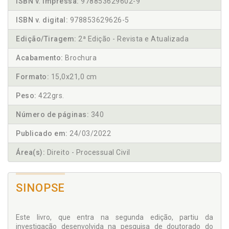
ISBN v. impressa:
978853629602-9
ISBN v. digital:
978853629626-5
Edição/Tiragem:
2ª Edição - Revista e Atualizada
Acabamento:
Brochura
Formato:
15,0x21,0 cm
Peso:
422grs.
Número de páginas:
340
Publicado em:
24/03/2022
Área(s):
Direito - Processual Civil
SINOPSE
Este livro, que entra na segunda edição, partiu da
investigação desenvolvida na pesquisa de doutorado do