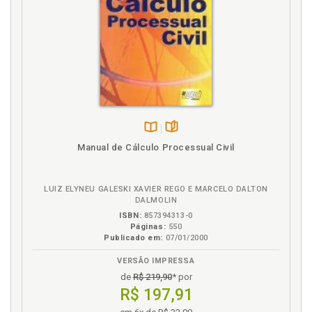
Improcedência. Sentença liminar de improcedência
e súmula obstativa de recurso, p. 180
Incidente de resolução de demandas repetitivas, p.
196
Influência do neoliberalismo na reconstrução do
processo jurisdicional brasileiro, p. 95
Instrumentos destinados a alcançar maior
estabilidade para as decisões judiciais, direcionados
às ações seriais, p. 178
Disponível
páginas
Manual de Cálculo Processual Civil
Inteligência artificial. Notas sobre o emprego da
na
inteligência artificial como fator potencializador dos
B.V.
precedentes vinculantes, p. 214
LUIZ ELYNEU GALESKI XAVIER REGO E MARCELO DALTON
Interpretação jurídica. Confronto de paradigmas, p.
DALMOLIN
119
ISBN:
857394313-0
Páginas:
550
Introdução, p. 21
Publicado em:
07/01/2000
J
VERSÃO IMPRESSA
de
R$ 219,90
* por
Juizados Especiais Federais. Pedido de
R$ 197,91
uniformização nos Juizados Especiais Federais, p.