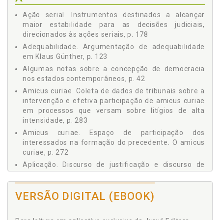
PRESTAÇÃO JURISDICIONAL, p. 102
Ação serial. Instrumentos destinados a alcançar
Capítulo III A CONSTRUÇÃO LEGÍTIMA DA DECISÃO JUDICIAL,
maior estabilidade para as decisões judiciais,
p. 111
direcionados às ações seriais, p. 178
3.1 NOTAS CONCEITUAIS SOBRE LEGITIMIDADE EM
HABERMAS, p. 112
Adequabilidade. Argumentação de adequabilidade
em Klaus Günther, p. 123
3.2 INTERPRETAÇÃO JURÍDICA - CONFRONTO DE
PARADIGMAS, p. 119
Algumas notas sobre a concepção de democracia
3.3 DISCURSO DE JUSTIFICAÇÃO E DISCURSO DE
nos estados contemporâneos, p. 42
APLICAÇÃO, p. 122
Amicus curiae. Coleta de dados de tribunais sobre a
3.4 ARGUMENTAÇÃO DE ADEQUABILIDADE EM KLAUS
intervenção e efetiva participação de amicus curiae
GÜNTHER, p. 123
em processos que versam sobre litígios de alta
3.5 A TEORIA DISCURSIVA DO DIREITO DE JÜRGEN
intensidade, p. 283
HABERMAS, p. 128
Amicus curiae. Espaço de participação dos
3.6 A PROPOSTA DE RACIONALIZAR O PROCEDIMENTO
interessados na formação do precedente. O amicus
PARA A FUNDAMENTAÇÃO DAS DECISÕES JUDICIAIS NO
curiae, p. 272
CÓDIGO DE PROCESSO CIVIL DE 2015, p. 142
Aplicação. Discurso de justificação e discurso de
Capítulo IV O EMPREGO DE PRECEDENTES COMO FORMA DE
aplicação, p. 122
OTIMIZAR A PRESTAÇÃO JURISDICIONAL NAS DEMANDAS
DE MASSA, p. 147
Argumentação de adequabilidade em Klaus Günther,
VERSÃO DIGITAL (EBOOK)
4.1 NOTAS SOBRE AS BASES TEÓRICAS DOS
p. 123
PRECEDENTES JUDICIAIS, p. 148
4.2 O MODELO BRASILEIRO DE PRECEDENTES JUDICIAIS,
C