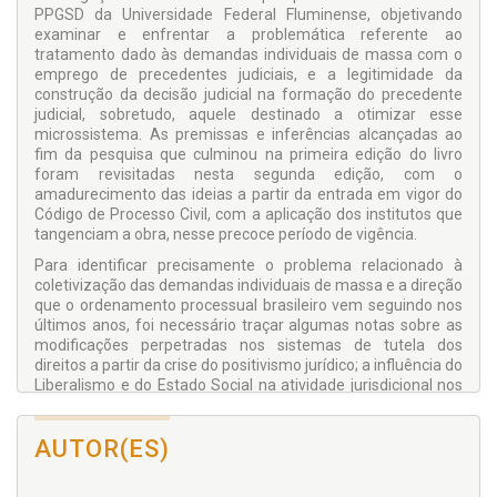
PPGSD da Universidade Federal Fluminense, objetivando
examinar e enfrentar a problemática referente ao
tratamento dado às demandas individuais de massa com o
emprego de precedentes judiciais, e a legitimidade da
construção da decisão judicial na formação do precedente
judicial, sobretudo, aquele destinado a otimizar esse
microssistema. As premissas e inferências alcançadas ao
fim da pesquisa que culminou na primeira edição do livro
foram revisitadas nesta segunda edição, com o
amadurecimento das ideias a partir da entrada em vigor do
Código de Processo Civil, com a aplicação dos institutos que
tangenciam a obra, nesse precoce período de vigência.
Para identificar precisamente o problema relacionado à
coletivização das demandas individuais de massa e a direção
que o ordenamento processual brasileiro vem seguindo nos
últimos anos, foi necessário traçar algumas notas sobre as
modificações perpetradas nos sistemas de tutela dos
direitos a partir da crise do positivismo jurídico; a influência do
Liberalismo e do Estado Social na atividade jurisdicional nos
países ocidentais; bem como analisar os paradigmas
inerentes aos sistemas
civil law
e
common law
, referentes
AUTOR(ES)
aos métodos de precedentes.
São também visitadas teorias da argumentação em Klaus
Günther e do discurso em Jürgen Habermas, direcionadas ao