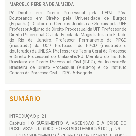
MARCELO PEREIRA DE ALMEIDA
estudo de métodos de aplicação da norma jurídica, que
podem contribuir para o desenvolvimento de uma teoria
Pós-Doutor em Direito Processual pela UERJ. Pós-
destinada a proporcionar mais legitimidade na construção do
Doutorando em Direito pela Universidade de Burgos
precedente judicial empregado na solução das demandas
(Espanha). Doutor em Ciências Jurídicas e Sociais pela UFF.
seriais.
Professor Adjunto de Direito Processual da UFF. Professor de
Direito Processual Civil da Escola da Magistratura do Estado
A presente obra pretende, em síntese, discutir a introdução
do Rio de Janeiro. Professor Permanente do PPGD
de métodos pautados em precedentes judiciais no sistema
(mestrado) da UCP. Professor do PPGD (mestrado e
de tutela dos direitos no Brasil e se este modelo se mostra
doutorado) da UNESA. Professor de Teoria Geral do Processo
legítimo na perspectiva do Estado Democrático de Direito.
e Direito Processual do Unilasalle/RJ. Membro do Instituto
Para a segunda edição, foram objeto de análise os métodos
Brasileiro de Direito Processual Civil (IBDP), da Associação
incorporados pelo CPC/2015 que tratam da construção e
Brasileira de Direito Processual (ABDPro) e do Instituto
aplicação de precedentes judiciais e os instrumentos de
Carioca de Processo Civil – ICPC. Advogado.
resolução de causas repetitivas, além de novos dados
coletados e catalogados nos tribunais brasileiros sobre o
tratamento dado ao Incidente de Resolução de Demandas
Repetitivas, principalmente em relação à necessária
SUMÁRIO
valoração do contraditório por intermédio da participação
de
amicus curiae
e a realização de audiências públicas.
INTRODUÇÃO, p. 21
Capítulo I O SURGIMENTO, A ASCENSÃO E A CRISE DO
POSITIVISMO JURÍDICO E O ESTADO DEMOCRÁTICO, p. 29
1.1 DO SURGIMENTO À CRISE DO POSITIVISMO JURÍDICO