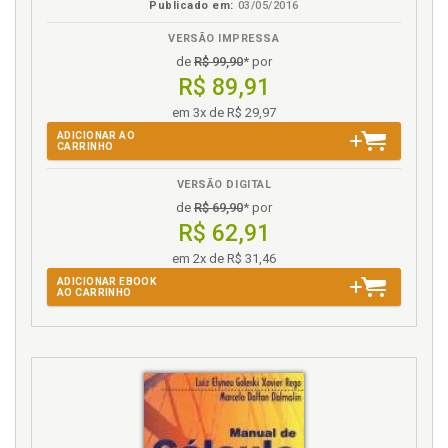
Publicado em:
03/05/2016
massa e o emprego de padrões decisórios no Brasil,
p. 169
VERSÃO IMPRESSA
de
R$ 99,90
* por
F
R$ 89,91
Fragilidades da teorização sobre precedentes na
em 3x de R$ 29,97
atividade jurisdicional brasileira, p. 247
ADICIONAR AO
CARRINHO
H
VERSÃO DIGITAL
de
R$ 69,90
* por
Habermas. Notas conceituais sobre legitimidade em
R$ 62,91
Habermas, p. 112
Habermas. Teoria discursiva do direito de Jürgen
em 2x de R$ 31,46
Habermas, p. 128
ADICIONAR EBOOK
AO CARRINHO
Hermenêutica. Reconstrução do constitucionalismo
na interpretação jurídica do estado democrático, p.
48
I
Implementação de técnicas com precedentes
judiciais na solução de demandas de massa, p. 223