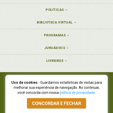
POLÍTICAS
BIBLIOTECA VIRTUAL
PROGRAMAS
JURUÁDOCS
LIVREIROS
Uso de cookies
- Guardamos estatísticas de visitas para
Juruá Editora Ltda., CNPJ 77.535.508/0001-19
melhorar sua experiência de navegação. Ao continuar,
Juruá Informática Ltda., CNPJ 01.701.561/0001-80
você concorda com nossa
política de privacidade
.
NOVO ENDEREÇO:
R. Flávio Dallegrave, 7665, São Lourenço |
Curitiba - Paraná - CEP 82210-310
CONCORDAR E FECHAR
Atendimento: (41) 4009-3900
|
Vendas Atacado: (41) 4009-3939
|
Atendimento via Whatsapp