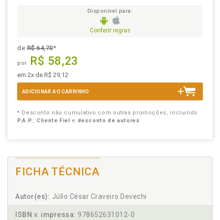
Disponível para:
Conferir regras
de
R$ 64,70
*
R$ 58,23
por
em 2x de R$ 29,12
ADICIONAR AO CARRINHO
* Desconto não cumulativo com outras promoções, incluindo
P.A.P.
,
Cliente Fiel
e
desconto de autores
FICHA TÉCNICA
Autor(es):
Júlio César Craveiro Devechi
ISBN v. impressa:
978652631012-0