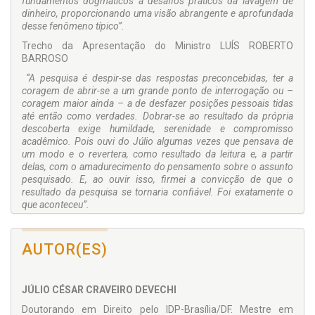
fundamentos dogmáticos a desafios práticos da lavagem de
dinheiro, proporcionando uma visão abrangente e aprofundada
desse fenômeno típico”.
Trecho da Apresentação do Ministro LUÍS ROBERTO
BARROSO
“A pesquisa é despir-se das respostas preconcebidas, ter a
coragem de abrir-se a um grande ponto de interrogação ou –
coragem maior ainda – a de desfazer posições pessoais tidas
até então como verdades. Dobrar-se ao resultado da própria
descoberta exige humildade, serenidade e compromisso
acadêmico. Pois ouvi do Júlio algumas vezes que pensava de
um modo e o revertera, como resultado da leitura e, a partir
delas, com o amadurecimento do pensamento sobre o assunto
pesquisado. E, ao ouvir isso, firmei a convicção de que o
resultado da pesquisa se tornaria confiável. Foi exatamente o
que aconteceu”.
Trecho do Prefácio do Prof. Dr. FÁBIO ANDRÉ GUARAGNI
AUTOR(ES)
JÚLIO CÉSAR CRAVEIRO DEVECHI
Doutorando em Direito pelo IDP-Brasília/DF. Mestre em