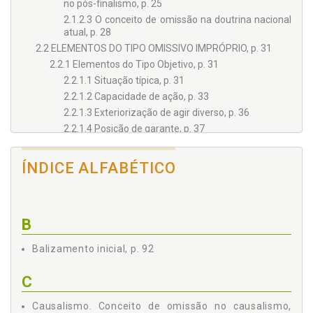
no pós-finalismo, p. 25
2.1.2.3 O conceito de omissão na doutrina nacional
atual, p. 28
2.2 ELEMENTOS DO TIPO OMISSIVO IMPRÓPRIO, p. 31
2.2.1 Elementos do Tipo Objetivo, p. 31
2.2.1.1 Situação típica, p. 31
2.2.1.2 Capacidade de ação, p. 33
2.2.1.3 Exteriorização de agir diverso, p. 36
2.2.1.4 Posição de garante, p. 37
2.2.1.5 Resultado naturalístico, p. 43
2.2.1.6 Nexo de evitabilidade, p. 45
ÍNDICE ALFABÉTICO
2.2.2 Elementos do Tipo Subjetivo, p. 48
2.2.2.1 O dolo na omissão imprópria, p. 48
3 LAVAGEM DE DINHEIRO E DEVERES DE COMUNICAÇÃO E
CADASTRO, p. 51
B
3.1 NOÇÕES INTRODUTÓRIAS, p. 52
Balizamento inicial, p. 92
3.1.1 Política Global de Repressão Uniforme à
Lavagem de Dinheiro, p. 54
C
3.1.2 Cooperação do Setor Privado, p. 58
3.1.3 Bem Jurídico Tutelado, p. 60
Causalismo. Conceito de omissão no causalismo,