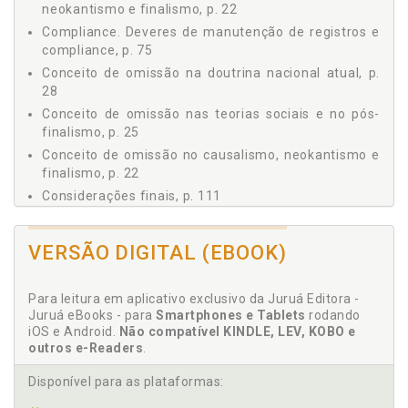
3.1.4 Momento Consumativo, p. 63
neokantismo e finalismo, p. 22
3.1.5 Consumação e Resultado Naturalístico, p. 66
Compliance. Deveres de manutenção de registros e
3.2 SUJEITOS OBRIGADOS E DEVERES DE COMUNICAÇÃO
compliance, p. 75
E CADASTRO, p. 67
Conceito de omissão na doutrina nacional atual, p.
3.2.1 Sistema Brasileiro de Repressão à Lavagem de
28
Dinheiro, p. 68
Conceito de omissão nas teorias sociais e no pós-
3.2.2 Identificação das Atividades Sensíveis (Fontes de
finalismo, p. 25
Perigo), p. 71
Conceito de omissão no causalismo, neokantismo e
3.2.3 Deveres de Manutenção de Registros e
Compliance, p. 75
finalismo, p. 22
3.2.4 Deveres de Comunicação de Operações
Considerações finais, p. 111
Financeiras, p. 79
3.2.5 Responsabilização Administrativa do Omitente,
D
p. 82
VERSÃO DIGITAL (EBOOK)
4 A OMISSÃO NO CRIME DE LAVAGEM DE DINHEIRO, p. 85
Dever de comunicação. Lavagem de dinheiro e
deveres de comunicação e cadastro, p. 51
4.1 REVISÃO CONTEXTUAL DA INVESTIGAÇÃO, p. 85
Para leitura em aplicativo exclusivo da Juruá Editora -
4.1.1 Etapa Inicial, p. 85
Dever de comunicação. Sujeitos obrigados e deveres
Juruá eBooks - para
Smartphones e Tablets
rodando
de comunicação e cadastro, p. 67
4.1.2 Etapa Intermediária, p. 88
iOS e Android.
Não compatível KINDLE, LEV, KOBO e
outros e-Readers
.
4.1.3 Etapa Atual, p. 92
Deveres de comunicação de operações financeiras,
p. 79
4.2 A (IR)RESPONSABILIDADE PENAL DO SUJEITO
Disponível para as plataformas:
OBRIGADO POR OMISSÃO, p. 92
Deveres de manutenção de registros e compliance,