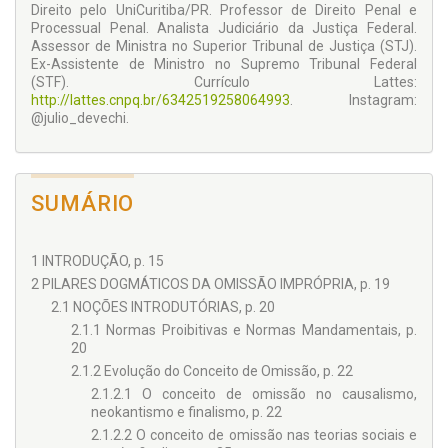
Direito pelo UniCuritiba/PR. Professor de Direito Penal e
Processual Penal. Analista Judiciário da Justiça Federal.
Assessor de Ministra no Superior Tribunal de Justiça (STJ).
Ex-Assistente de Ministro no Supremo Tribunal Federal
(STF). Currículo Lattes:
http://lattes.cnpq.br/6342519258064993
. Instagram:
@julio_devechi.
SUMÁRIO
1 INTRODUÇÃO, p. 15
2 PILARES DOGMÁTICOS DA OMISSÃO IMPRÓPRIA, p. 19
2.1 NOÇÕES INTRODUTÓRIAS, p. 20
2.1.1 Normas Proibitivas e Normas Mandamentais, p.
20
2.1.2 Evolução do Conceito de Omissão, p. 22
2.1.2.1 O conceito de omissão no causalismo,
neokantismo e finalismo, p. 22
2.1.2.2 O conceito de omissão nas teorias sociais e