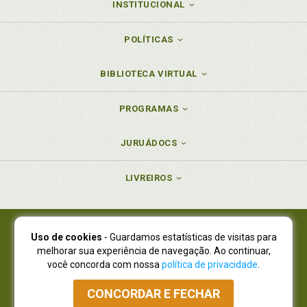
INSTITUCIONAL
POLÍTICAS
BIBLIOTECA VIRTUAL
PROGRAMAS
JURUÁDOCS
LIVREIROS
Uso de cookies
- Guardamos estatísticas de visitas para
Juruá Editora Ltda., CNPJ 77.535.508/0001-19
melhorar sua experiência de navegação. Ao continuar,
Juruá Informática Ltda., CNPJ 01.701.561/0001-80
você concorda com nossa
política de privacidade
.
NOVO ENDEREÇO:
R. Flávio Dallegrave, 7665, São Lourenço |
Curitiba - Paraná - CEP 82210-310
CONCORDAR E FECHAR
Atendimento: (41) 4009-3900
|
Vendas Atacado: (41) 4009-3939
|