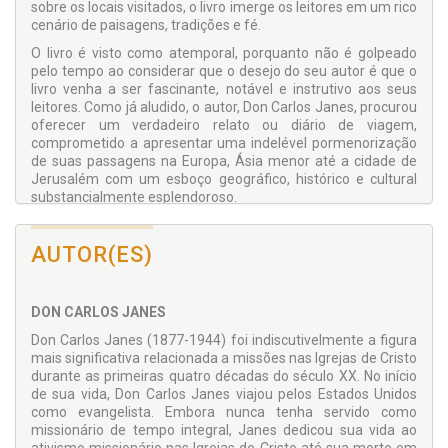
sobre os locais visitados, o livro imerge os leitores em um rico
cenário de paisagens, tradições e fé.
O livro é visto como atemporal, porquanto não é golpeado
pelo tempo ao considerar que o desejo do seu autor é que o
livro venha a ser fascinante, notável e instrutivo aos seus
leitores. Como já aludido, o autor, Don Carlos Janes, procurou
oferecer um verdadeiro relato ou diário de viagem,
comprometido a apresentar uma indelével pormenorização
de suas passagens na Europa, Ásia menor até a cidade de
Jerusalém com um esboço geográfico, histórico e cultural
substancialmente esplendoroso.
O estilo literário é reflexivo e evocativo ao empregar uma
mistura de prosa descritiva e diálogos íntimos que convidam
AUTOR(ES)
os leitores a participar da jornada, enquanto seu contexto se
situa dentro do crescente gênero da literatura de viagens do
final do século XIX, marcado por um crescente fascínio por
DON CARLOS JANES
culturas estrangeiras e pela natureza autoexploratória da
própria viagem.
Don Carlos Janes (1877-1944) foi indiscutivelmente a figura
mais significativa relacionada a missões nas Igrejas de Cristo
Os relatos perspicazes de Don Carlos Janes não apenas
durante as primeiras quatro décadas do século XX. No início
refletem suas experiências pessoais, mas também ressoam
de sua vida, Don Carlos Janes viajou pelos Estados Unidos
pelos diálogos sociopolíticos mais amplos de sua época. Este
como evangelista. Embora nunca tenha servido como
livro é altamente recomendado para leitores apaixonados
missionário de tempo integral, Janes dedicou sua vida ao
por literatura de viagem, bem como para aqueles que