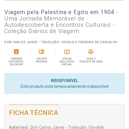
Viagem pela Palestina e Egito em 1904
-
Uma Jornada Memorável de
Autodescoberta e Encontros Culturais -
Coleção Diários de Viagem
DON CARLOS JANES - TRADUÇÃO: OSVALDO FERREIRA DE CARVALHO
TAMBÉM
FOLHEIE
LEIA NA
OUÇA O
DISPONÍVEL
PÁGINAS
BIBLIOTECA
PODCAST DA OBRA
EM EBOOK
VIRTUAL
INDISPONÍVEL
Este produto está temporariamente indisponível
FICHA TÉCNICA
Autor(es):
Don Carlos Janes - Tradução: Osvaldo