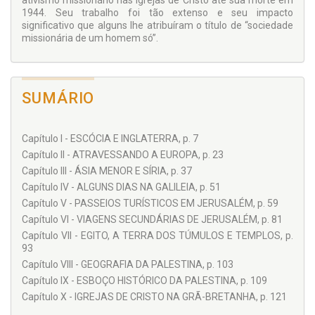
ativismo missionário nas Igrejas de Cristo até sua morte em
buscam uma exploração profunda de encontros culturais.
1944. Seu trabalho foi tão extenso e seu impacto
significativo que alguns lhe atribuíram o título de “sociedade
missionária de um homem só”.
SUMÁRIO
Capítulo I - ESCÓCIA E INGLATERRA, p. 7
Capítulo II - ATRAVESSANDO A EUROPA, p. 23
Capítulo III - ÁSIA MENOR E SÍRIA, p. 37
Capítulo IV - ALGUNS DIAS NA GALILEIA, p. 51
Capítulo V - PASSEIOS TURÍSTICOS EM JERUSALÉM, p. 59
Capítulo VI - VIAGENS SECUNDÁRIAS DE JERUSALÉM, p. 81
Capítulo VII - EGITO, A TERRA DOS TÚMULOS E TEMPLOS, p.
93
Capítulo VIII - GEOGRAFIA DA PALESTINA, p. 103
Capítulo IX - ESBOÇO HISTÓRICO DA PALESTINA, p. 109
Capítulo X - IGREJAS DE CRISTO NA GRÃ-BRETANHA, p. 121