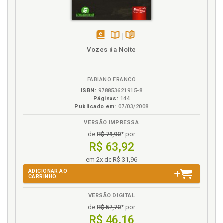
disponível
Disponível
páginas
Vozes da Noite
em
na
eBook
B.V.
FABIANO FRANCO
ISBN:
978853621915-8
Páginas:
144
Publicado em:
07/03/2008
VERSÃO IMPRESSA
de
R$ 79,90
* por
R$ 63,92
em 2x de R$ 31,96
ADICIONAR AO
CARRINHO
VERSÃO DIGITAL
de
R$ 57,70
* por
R$ 46,16