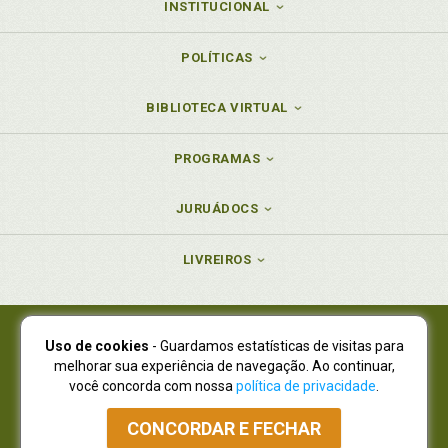
INSTITUCIONAL
POLÍTICAS
BIBLIOTECA VIRTUAL
PROGRAMAS
JURUÁDOCS
LIVREIROS
Uso de cookies
- Guardamos estatísticas de visitas para
Juruá Editora Ltda., CNPJ 77.535.508/0001-19
melhorar sua experiência de navegação. Ao continuar,
Juruá Informática Ltda., CNPJ 01.701.561/0001-80
você concorda com nossa
política de privacidade
.
NOVO ENDEREÇO:
R. Flávio Dallegrave, 7665, São Lourenço |
Curitiba - Paraná - CEP 82210-310
CONCORDAR E FECHAR
Atendimento: (41) 4009-3900
|
Vendas Atacado: (41) 4009-3939
|