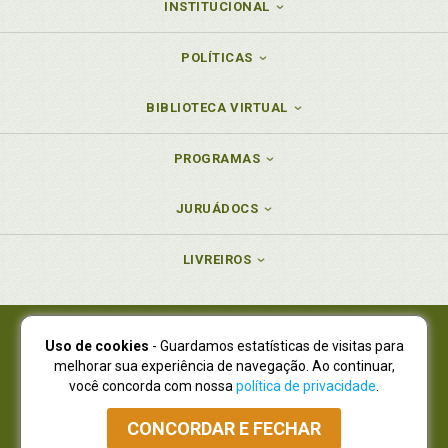
INSTITUCIONAL
POLÍTICAS
BIBLIOTECA VIRTUAL
PROGRAMAS
JURUÁDOCS
LIVREIROS
Uso de cookies
- Guardamos estatísticas de visitas para
Juruá Editora Ltda., CNPJ 77.535.508/0001-19
melhorar sua experiência de navegação. Ao continuar,
Juruá Informática Ltda., CNPJ 01.701.561/0001-80
você concorda com nossa
política de privacidade
.
NOVO ENDEREÇO:
R. Flávio Dallegrave, 7665, São Lourenço |
Curitiba - Paraná - CEP 82210-310
CONCORDAR E FECHAR
Atendimento: (41) 4009-3900
|
Vendas Atacado: (41) 4009-3939
|