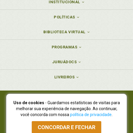
INSTITUCIONAL
POLÍTICAS
BIBLIOTECA VIRTUAL
PROGRAMAS
JURUÁDOCS
LIVREIROS
Uso de cookies
- Guardamos estatísticas de visitas para
Juruá Editora Ltda., CNPJ 77.535.508/0001-19
melhorar sua experiência de navegação. Ao continuar,
Juruá Informática Ltda., CNPJ 01.701.561/0001-80
você concorda com nossa
política de privacidade
.
NOVO ENDEREÇO:
R. Flávio Dallegrave, 7665, São Lourenço |
Curitiba - Paraná - CEP 82210-310
CONCORDAR E FECHAR
Atendimento: (41) 4009-3900
|
Vendas Atacado: (41) 4009-3939
|