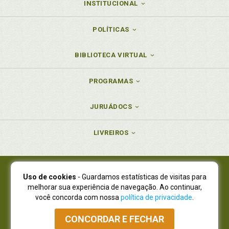
INSTITUCIONAL
POLÍTICAS
BIBLIOTECA VIRTUAL
PROGRAMAS
JURUÁDOCS
LIVREIROS
Uso de cookies
- Guardamos estatísticas de visitas para
Juruá Editora Ltda., CNPJ 77.535.508/0001-19
melhorar sua experiência de navegação. Ao continuar,
Juruá Informática Ltda., CNPJ 01.701.561/0001-80
você concorda com nossa
política de privacidade
.
NOVO ENDEREÇO:
R. Flávio Dallegrave, 7665, São Lourenço |
Curitiba - Paraná - CEP 82210-310
CONCORDAR E FECHAR
Atendimento: (41) 4009-3900
|
Vendas Atacado: (41) 4009-3939
|