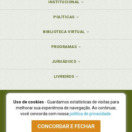
INSTITUCIONAL
POLÍTICAS
BIBLIOTECA VIRTUAL
PROGRAMAS
JURUÁDOCS
LIVREIROS
Uso de cookies
- Guardamos estatísticas de visitas para
Juruá Editora Ltda., CNPJ 77.535.508/0001-19
melhorar sua experiência de navegação. Ao continuar,
Juruá Informática Ltda., CNPJ 01.701.561/0001-80
você concorda com nossa
política de privacidade
.
NOVO ENDEREÇO:
R. Flávio Dallegrave, 7665, São Lourenço |
Curitiba - Paraná - CEP 82210-310
CONCORDAR E FECHAR
Atendimento: (41) 4009-3900
|
Vendas Atacado: (41) 4009-3939
|