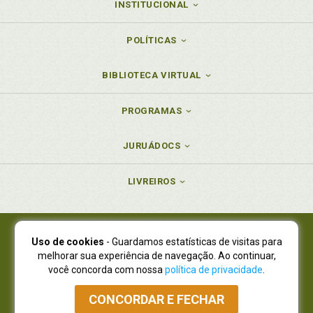
INSTITUCIONAL
POLÍTICAS
BIBLIOTECA VIRTUAL
PROGRAMAS
JURUÁDOCS
LIVREIROS
Uso de cookies
- Guardamos estatísticas de visitas para
Juruá Editora Ltda., CNPJ 77.535.508/0001-19
melhorar sua experiência de navegação. Ao continuar,
Juruá Informática Ltda., CNPJ 01.701.561/0001-80
você concorda com nossa
política de privacidade
.
NOVO ENDEREÇO:
R. Flávio Dallegrave, 7665, São Lourenço |
Curitiba - Paraná - CEP 82210-310
CONCORDAR E FECHAR
Atendimento: (41) 4009-3900
|
Vendas Atacado: (41) 4009-3939
|