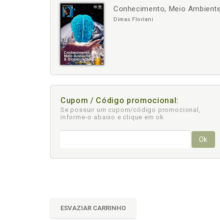
Conhecimento, Meio Ambiente
-
+
Dimas Floriani
Cupom / Código promocional:
Se possuir um cupom/código promocional,
informe-o abaixo e clique em ok
Ok
ESVAZIAR CARRINHO