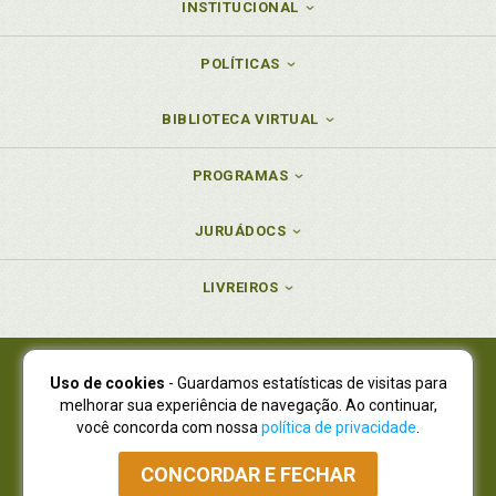
INSTITUCIONAL
POLÍTICAS
BIBLIOTECA VIRTUAL
PROGRAMAS
JURUÁDOCS
LIVREIROS
Uso de cookies
- Guardamos estatísticas de visitas para
Juruá Editora Ltda., CNPJ 77.535.508/0001-19
melhorar sua experiência de navegação. Ao continuar,
Juruá Informática Ltda., CNPJ 01.701.561/0001-80
você concorda com nossa
política de privacidade
.
NOVO ENDEREÇO:
R. Flávio Dallegrave, 7665, São Lourenço |
Curitiba - Paraná - CEP 82210-310
CONCORDAR E FECHAR
Atendimento: (41) 4009-3900
|
Vendas Atacado: (41) 4009-3939
|