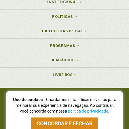
INSTITUCIONAL
POLÍTICAS
BIBLIOTECA VIRTUAL
PROGRAMAS
JURUÁDOCS
LIVREIROS
Uso de cookies
- Guardamos estatísticas de visitas para
Juruá Editora Ltda., CNPJ 77.535.508/0001-19
melhorar sua experiência de navegação. Ao continuar,
Juruá Informática Ltda., CNPJ 01.701.561/0001-80
você concorda com nossa
política de privacidade
.
NOVO ENDEREÇO:
R. Flávio Dallegrave, 7665, São Lourenço |
Curitiba - Paraná - CEP 82210-310
CONCORDAR E FECHAR
Atendimento: (41) 4009-3900
|
Vendas Atacado: (41) 4009-3939
|