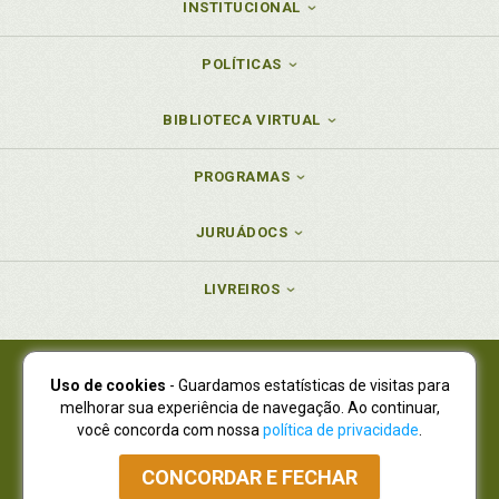
INSTITUCIONAL
POLÍTICAS
BIBLIOTECA VIRTUAL
PROGRAMAS
JURUÁDOCS
LIVREIROS
Uso de cookies
- Guardamos estatísticas de visitas para
Juruá Editora Ltda., CNPJ 77.535.508/0001-19
melhorar sua experiência de navegação. Ao continuar,
Juruá Informática Ltda., CNPJ 01.701.561/0001-80
você concorda com nossa
política de privacidade
.
NOVO ENDEREÇO:
R. Flávio Dallegrave, 7665, São Lourenço |
Curitiba - Paraná - CEP 82210-310
CONCORDAR E FECHAR
Atendimento: (41) 4009-3900
|
Vendas Atacado: (41) 4009-3939
|