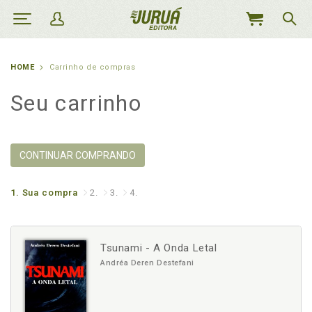
MEU
CARRINHO
HOME
Carrinho de compras
Seu carrinho
CONTINUAR COMPRANDO
1.
Sua compra
2.
3.
4.
Tsunami - A Onda Letal
Andréa Deren Destefani