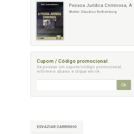
Pessoa Jurídica Criminosa, A 
-
+
Walter Claudius Rothenburg
Cupom / Código promocional:
Se possuir um cupom/código promocional,
informe-o abaixo e clique em ok
Ok
ESVAZIAR CARRINHO