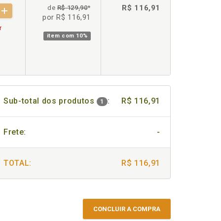
R$ 116,91
de
R$ 129,90
*
por R$ 116,91
r
item com
10%
Sub-total dos produtos
:
R$ 116,91
1
Frete:
-
TOTAL:
R$ 116,91
CONCLUIR A COMPRA