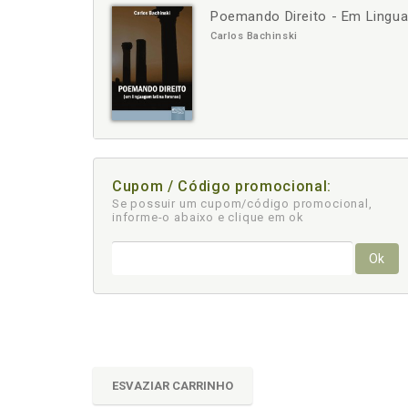
Poemando Direito - Em Lingu
-
+
Carlos Bachinski
Cupom / Código promocional:
Se possuir um cupom/código promocional,
informe-o abaixo e clique em ok
Ok
ESVAZIAR CARRINHO