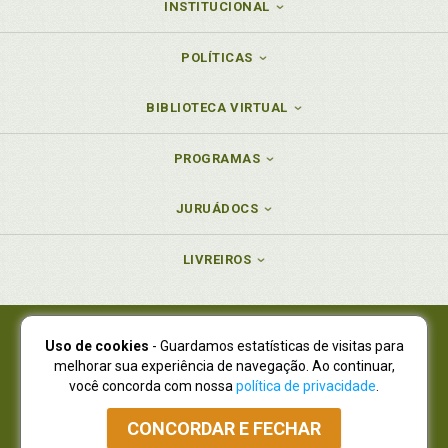
INSTITUCIONAL
POLÍTICAS
BIBLIOTECA VIRTUAL
PROGRAMAS
JURUÁDOCS
LIVREIROS
Uso de cookies
- Guardamos estatísticas de visitas para
Juruá Editora Ltda., CNPJ 77.535.508/0001-19
melhorar sua experiência de navegação. Ao continuar,
Juruá Informática Ltda., CNPJ 01.701.561/0001-80
você concorda com nossa
política de privacidade
.
NOVO ENDEREÇO:
R. Flávio Dallegrave, 7665, São Lourenço |
Curitiba - Paraná - CEP 82210-310
CONCORDAR E FECHAR
Atendimento: (41) 4009-3900
|
Vendas Atacado: (41) 4009-3939
|