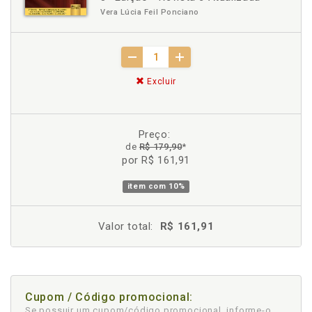
Vera Lúcia Feil Ponciano
Excluir
Preço:
de
R$ 179,90
*
por R$ 161,91
item com
10%
Valor total:
R$ 161,91
Cupom / Código promocional:
Se possuir um cupom/código promocional, informe-o