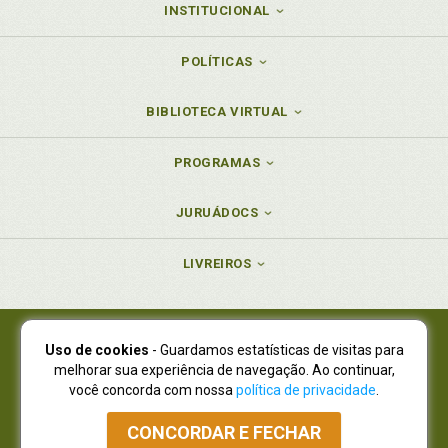
INSTITUCIONAL
POLÍTICAS
BIBLIOTECA VIRTUAL
PROGRAMAS
JURUÁDOCS
LIVREIROS
Uso de cookies
- Guardamos estatísticas de visitas para
Juruá Editora Ltda., CNPJ 77.535.508/0001-19
melhorar sua experiência de navegação. Ao continuar,
Juruá Informática Ltda., CNPJ 01.701.561/0001-80
você concorda com nossa
política de privacidade
.
NOVO ENDEREÇO:
R. Flávio Dallegrave, 7665, São Lourenço |
Curitiba - Paraná - CEP 82210-310
CONCORDAR E FECHAR
Atendimento: (41) 4009-3900
|
Vendas Atacado: (41) 4009-3939
|