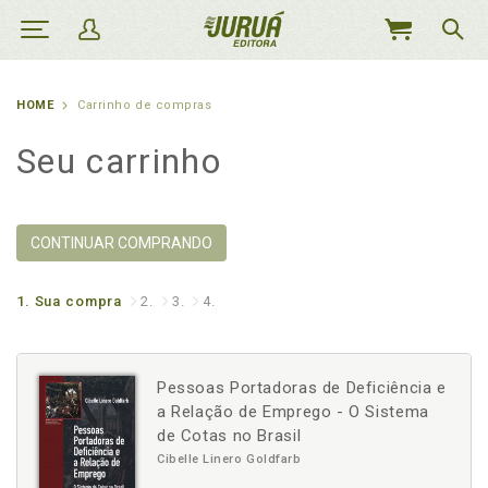
MEU
CARRINHO
HOME
Carrinho de compras
Seu carrinho
CONTINUAR COMPRANDO
1.
Sua compra
2.
3.
4.
Pessoas Portadoras de Deficiência e
a Relação de Emprego - O Sistema
de Cotas no Brasil
Cibelle Linero Goldfarb