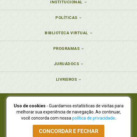
INSTITUCIONAL
POLÍTICAS
BIBLIOTECA VIRTUAL
PROGRAMAS
JURUÁDOCS
LIVREIROS
Uso de cookies
- Guardamos estatísticas de visitas para
Juruá Editora Ltda., CNPJ 77.535.508/0001-19
melhorar sua experiência de navegação. Ao continuar,
Juruá Informática Ltda., CNPJ 01.701.561/0001-80
você concorda com nossa
política de privacidade
.
NOVO ENDEREÇO:
R. Flávio Dallegrave, 7665, São Lourenço |
Curitiba - Paraná - CEP 82210-310
CONCORDAR E FECHAR
Atendimento: (41) 4009-3900
|
Vendas Atacado: (41) 4009-3939
|