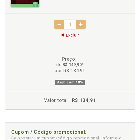
Excluir
Preço:
de
R$ 149,90
*
por R$ 134,91
item com
10%
Valor total:
R$ 134,91
Cupom / Código promocional:
Se possuir um cupom/código promocional, informe-o