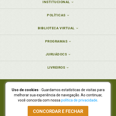
INSTITUCIONAL
POLÍTICAS
BIBLIOTECA VIRTUAL
PROGRAMAS
JURUÁDOCS
LIVREIROS
Uso de cookies
- Guardamos estatísticas de visitas para
Juruá Editora Ltda., CNPJ 77.535.508/0001-19
melhorar sua experiência de navegação. Ao continuar,
Juruá Informática Ltda., CNPJ 01.701.561/0001-80
você concorda com nossa
política de privacidade
.
NOVO ENDEREÇO:
R. Flávio Dallegrave, 7665, São Lourenço |
Curitiba - Paraná - CEP 82210-310
CONCORDAR E FECHAR
Atendimento: (41) 4009-3900
|
Vendas Atacado: (41) 4009-3939
|