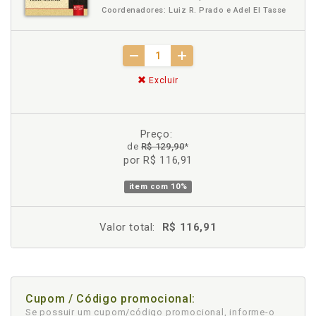
Coordenadores: Luiz R. Prado e Adel El Tasse
Excluir
Preço:
de
R$ 129,90
*
por R$ 116,91
item com
10%
Valor total:
R$ 116,91
Cupom / Código promocional:
Se possuir um cupom/código promocional, informe-o